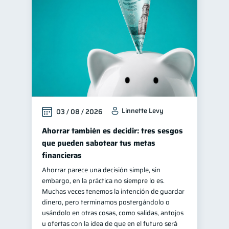
Control de deudas
30
Inclusión financiera
22
Bienestar financiero
22
Finanzas para mujeres
20
Seguridad financiera
13
Salud financiera
12
Linnette Levy
03 / 08 / 2026
Productos financieros
11
Organización Financiera
Ahorrar también es decidir: tres sesgos
10
que pueden sabotear tus metas
Deudas
10
financieras
Entidad financiera
8
Ahorrar parece una decisión simple, sin
Préstamos
Consejos
8
6
embargo, en la práctica no siempre lo es.
Muchas veces tenemos la intención de guardar
Tarjeta de crédito
6
dinero, pero terminamos postergándolo o
Historial crediticio
usándolo en otras cosas, como salidas, antojos
6
u ofertas con la idea de que en el futuro será
Servicios
4