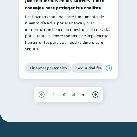
¡No te duermas en los laureles! Cinco
consejos para proteger tus chelitos
Las finanzas son una parte fundamental de
nuestro día a día, por el alcance y gran
incidencia que tienen en nuestro estilo de vida;
por lo tanto, siempre tratamos de implementar
herramientas para que nuestro dinero esté
seguro.
Finanzas personales
Seguridad financiera
Cibers
1
2
3
4