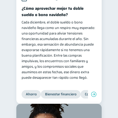
Retiro
Doble sueldo
¿Cómo aprovechar mejor tu doble
1
1
sueldo o bono navideño?
Gasto responsable
1
Cada diciembre, el doble sueldo o bono
información financiera
1
navideño llega como un respiro muy esperado:
una oportunidad para aliviar tensiones
financieras acumuladas durante el año. Sin
embargo, esa sensación de abundancia puede
evaporarse rápidamente si no tenemos una
buena planificación. Entre las compras
impulsivas, los encuentros con familiares y
amigos, y los compromisos sociales que
asumimos en estas fechas, ese dinero extra
puede desaparecer tan rápido como llegó.
Ahorro
Bienestar financiero
Consejos
Organi