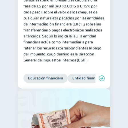
personas como empresas y se calcula a una
tasa de 1.5 por mil (RD $0.0015 o 0.15% por
cada peso), sobre el valor de los cheques de
cualquier naturaleza pagados por las entidades
de intermediación financiera (EIF)1 y sobre las
transferencias o pagos electrónicos realizados
a terceros. Según lo indica la ley, la entidad
financiera actúa como intermediaria para
retener los recursos correspondientes al pago
del impuesto, cuyo destino es la Dirección
General de Impuestos Internos (DGII).
Educación financiera
Entidad financiera
Producto