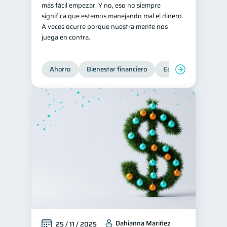
más fácil empezar. Y no, eso no siempre
Derechos & Deberes
significa que estemos manejando mal el dinero.
4
A veces ocurre porque nuestra mente nos
Superintendencia de Bancos
4
juega en contra.
Vacaciones
2
Criptomonedas
2
Ahorro
Bienestar financiero
Educación financiera
Cuenta Abandonada
2
Inversiones
2
Cuenta Inactiva
1
Finanzas Personales
1
Finanzas en Pareja
1
Educación Financiera
1
Fraudes
Mipymes
1
1
Información financiera
1
inversiones
1
Dahianna Mariñez
25 / 11 / 2025
Salud mental
ahorro
1
1