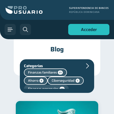
Acceder
Blog
Categorías
Finanzas familiares
25
Ahorro
Ciberseguridad
8
5
Finanzas personales
44
Manejo de deudas
31
Educación financiera
31
Finanzas para jóvenes
30