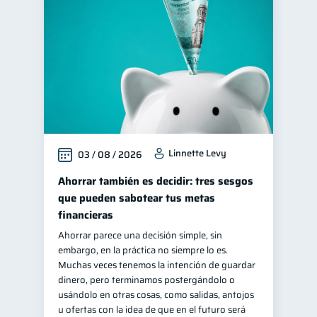
Criptomonedas
2
Fraudes
1
Finanzas personales
44
Educación financiera
31
Finanzas para jóvenes
30
Control de deudas
30
Linnette Levy
03 / 08 / 2026
Finanzas familiares
25
Inclusión financiera
Ahorrar también es decidir: tres sesgos
22
que pueden sabotear tus metas
Finanzas para mujeres
20
financieras
Seguridad financiera
13
Ahorrar parece una decisión simple, sin
Salud financiera
12
embargo, en la práctica no siempre lo es.
Muchas veces tenemos la intención de guardar
Productos financieros
11
dinero, pero terminamos postergándolo o
Organización Financiera
usándolo en otras cosas, como salidas, antojos
10
u ofertas con la idea de que en el futuro será
Deudas
Préstamos
10
8