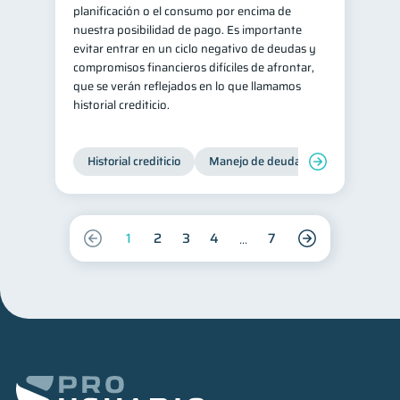
planificación o el consumo por encima de
nuestra posibilidad de pago. Es importante
evitar entrar en un ciclo negativo de deudas y
compromisos financieros difíciles de afrontar,
que se verán reflejados en lo que llamamos
historial crediticio.
Historial crediticio
Manejo de deudas
Control de 
1
2
3
4
7