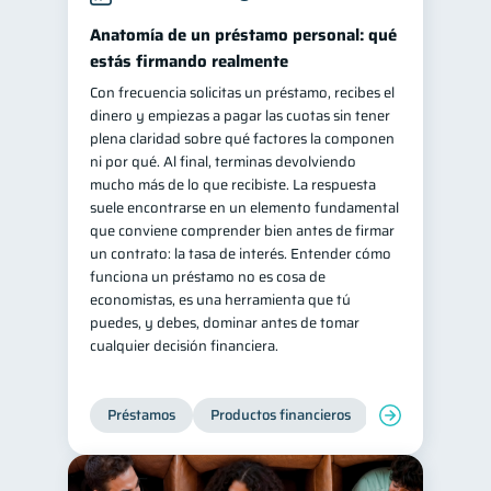
inversiones
Anatomía de un préstamo personal: qué
1
estás firmando realmente
Salud mental
ahorro
1
1
Con frecuencia solicitas un préstamo, recibes el
Retiro
Doble sueldo
1
1
dinero y empiezas a pagar las cuotas sin tener
Gasto responsable
plena claridad sobre qué factores la componen
1
ni por qué. Al final, terminas devolviendo
información financiera
1
mucho más de lo que recibiste. La respuesta
suele encontrarse en un elemento fundamental
que conviene comprender bien antes de firmar
un contrato: la tasa de interés. Entender cómo
funciona un préstamo no es cosa de
economistas, es una herramienta que tú
puedes, y debes, dominar antes de tomar
cualquier decisión financiera.
Préstamos
Productos financieros
Manejo de deud