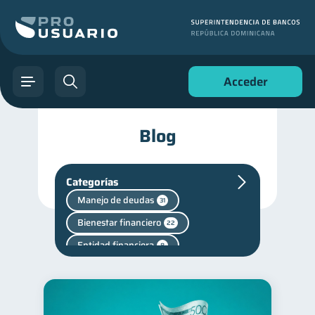
Acceder
Blog
Categorías
Manejo de deudas
31
Bienestar financiero
22
Entidad financiera
8
Ahorro
8
Superintendencia de Bancos
4
Vacaciones
2