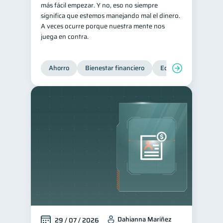
más fácil empezar. Y no, eso no siempre
Consejos
significa que estemos manejando mal el dinero.
6
A veces ocurre porque nuestra mente nos
Tarjeta de crédito
6
juega en contra.
Historial crediticio
6
Ciberseguridad
5
Ahorro
Bienestar financiero
Educación financiera
Servicios
4
Derechos & Deberes
4
Cuenta Abandonada
2
Inversiones
2
Cuenta Inactiva
1
Finanzas Personales
1
Finanzas en Pareja
1
Educación Financiera
1
Mipymes
1
Dahianna Maríñez
29 / 07 / 2026
Información financiera
1