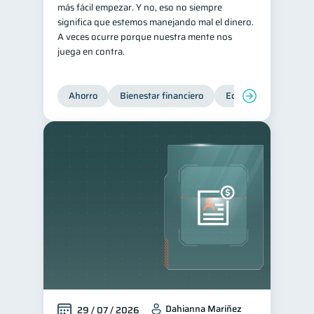
más fácil empezar. Y no, eso no siempre
Deudas
Préstamos
significa que estemos manejando mal el dinero.
10
8
A veces ocurre porque nuestra mente nos
Consejos
6
juega en contra.
Tarjeta de crédito
6
Historial crediticio
6
Ahorro
Bienestar financiero
Educación financiera
Ciberseguridad
5
Servicios
4
Derechos & Deberes
4
Inversiones
2
Cuenta Inactiva
1
Finanzas Personales
1
Finanzas en Pareja
1
Educación Financiera
1
Mipymes
1
Dahianna Maríñez
29 / 07 / 2026
Información financiera
1