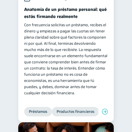
inversiones
Anatomía de un préstamo personal: qué
1
estás firmando realmente
Salud mental
ahorro
1
1
Con frecuencia solicitas un préstamo, recibes el
Doble sueldo
1
dinero y empiezas a pagar las cuotas sin tener
Gasto responsable
plena claridad sobre qué factores la componen
1
ni por qué. Al final, terminas devolviendo
información financiera
1
mucho más de lo que recibiste. La respuesta
suele encontrarse en un elemento fundamental
que conviene comprender bien antes de firmar
un contrato: la tasa de interés. Entender cómo
funciona un préstamo no es cosa de
economistas, es una herramienta que tú
puedes, y debes, dominar antes de tomar
cualquier decisión financiera.
Préstamos
Productos financieros
Manejo de deud