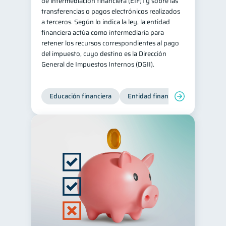
de intermediación financiera (EIF)1 y sobre las
transferencias o pagos electrónicos realizados
a terceros. Según lo indica la ley, la entidad
financiera actúa como intermediaria para
retener los recursos correspondientes al pago
del impuesto, cuyo destino es la Dirección
General de Impuestos Internos (DGII).
Educación financiera
Entidad financiera
Producto