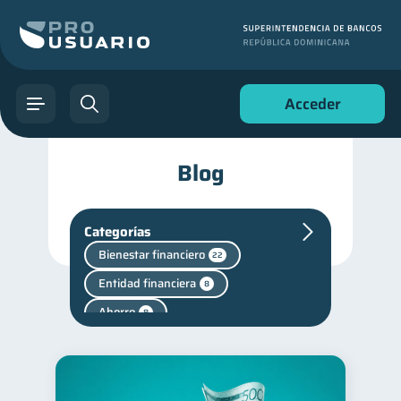
Acceder
Blog
Categorías
Bienestar financiero
22
Entidad financiera
8
Ahorro
8
Superintendencia de Bancos
4
Vacaciones
2
Criptomonedas
2