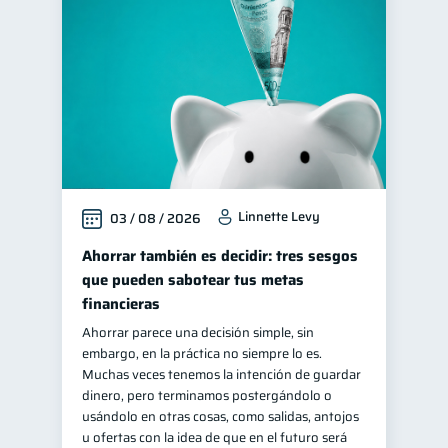
Cuenta Abandonada
2
Fraudes
Retiro
1
1
Finanzas personales
44
Manejo de deudas
31
Educación financiera
31
Finanzas para jóvenes
30
Linnette Levy
03 / 08 / 2026
Control de deudas
30
Finanzas familiares
Ahorrar también es decidir: tres sesgos
25
que pueden sabotear tus metas
Inclusión financiera
22
financieras
Finanzas para mujeres
20
Ahorrar parece una decisión simple, sin
Seguridad financiera
13
embargo, en la práctica no siempre lo es.
Muchas veces tenemos la intención de guardar
Salud financiera
12
dinero, pero terminamos postergándolo o
Productos financieros
usándolo en otras cosas, como salidas, antojos
11
u ofertas con la idea de que en el futuro será
Organización Financiera
10