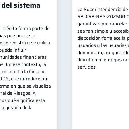
 del sistema
La Superintendencia de 
SB: CSB‑REG‑202500014 
garantizar que cancelar
l crédito forma parte de
sea tan simple y accesib
has personas, sin
disposición fortalece la 
 se registra y se utiliza
usuarios y las usuarias 
 puede influir
dominicano, asegurando
rtunidades financieras
dificulten ni entorpezcan
as. En ese contexto, la
servicios.
os emitió la Circular
06, que introduce un
orma en que se visualiza
tral de Riesgos. A
mos qué significa esta
la gestión de la