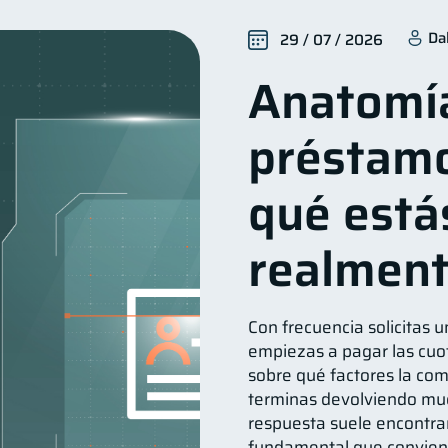
Seguridad financiera
Salud financiera
Productos 
13
12
Da
29 / 07 / 2026
Entidad financiera
Préstamos
Ahorro
Tar
8
8
8
Anatomí
ios
Derechos & Deberes
Vacaciones
Criptom
4
4
2
nversiones
Cuenta Inactiva
Finanzas Personales
2
1
1
préstamo
Fraudes
Mipymes
Información financiera
in
1
1
1
Retiro
Doble sueldo
Gasto responsable
1
1
1
1
qué está
realmen
Con frecuencia solicitas u
empiezas a pagar las cuot
sobre qué factores la comp
terminas devolviendo muc
respuesta suele encontra
fundamental que convien