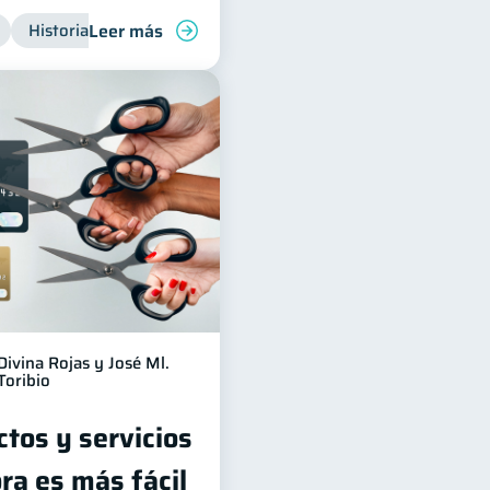
Leer más
Historial crediticio
Productos financieros
Divina Rojas y José Ml.
Toribio
tos y servicios
ra es más fácil