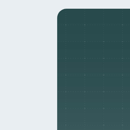
Finanzas para mujeres
20
Organización Financiera
10
Ciberseguridad
Servic
5
Cuenta Abandonada
I
2
Educación Financiera
1
Salud mental
ahorro
1