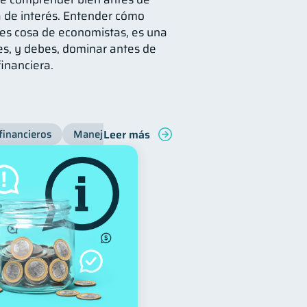
sa de interés. Entender cómo
es cosa de economistas, es una
s, y debes, dominar antes de
financiera.
Leer más
financieros
Manejo de deudas
Bienestar financiero
C