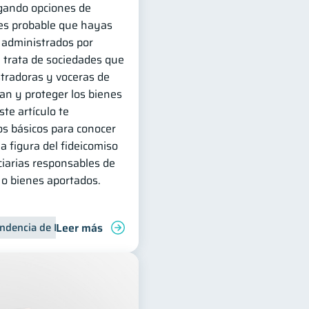
igando opciones de
 es probable que hayas
 administrados por
e trata de sociedades que
tradoras y voceras de
an y proteger los bienes
te artículo te
s básicos para conocer
a figura del fideicomiso
ciarias responsables de
 o bienes aportados.
Leer más
ndencia de Bancos
 personales
Doble sueldo
Gasto responsable