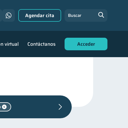
Agendar cita
Buscar
n virtual
Contáctanos
Acceder
o
6
cación financiera
31
r financiero
22