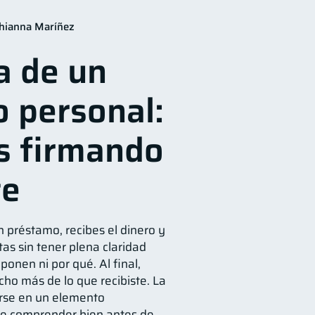
financieros
11
hianna Maríñez
jeta de crédito
6
a de un
onedas
2
Finanzas en Pareja
1
 personal:
versiones
1
información financiera
1
s firmando
te
n préstamo, recibes el dinero y
as sin tener plena claridad
onen ni por qué. Al final,
ho más de lo que recibiste. La
rse en un elemento
e comprender bien antes de