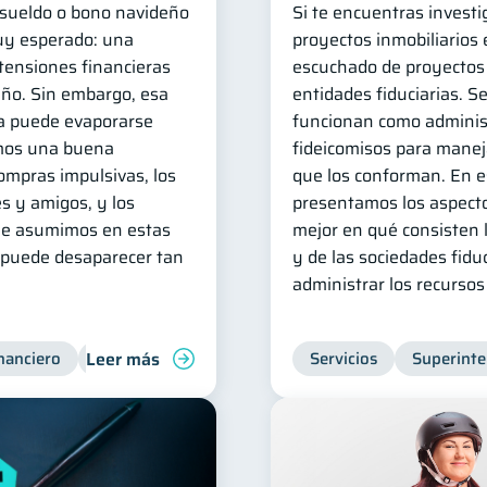
e sueldo o bono navideño
Si te encuentras invest
uy esperado: una
proyectos inmobiliarios
 tensiones financieras
escuchado de proyectos
ño. Sin embargo, esa
entidades fiduciarias. S
a puede evaporarse
funcionan como adminis
mos una buena
fideicomisos para manej
compras impulsivas, los
que los conforman. En es
s y amigos, y los
presentamos los aspecto
ue asumimos en estas
mejor en qué consisten l
a puede desaparecer tan
y de las sociedades fidu
administrar los recursos
Leer más
nanciero
Consejos
Organización Financiera
Servicios
Superinte
Finanzas