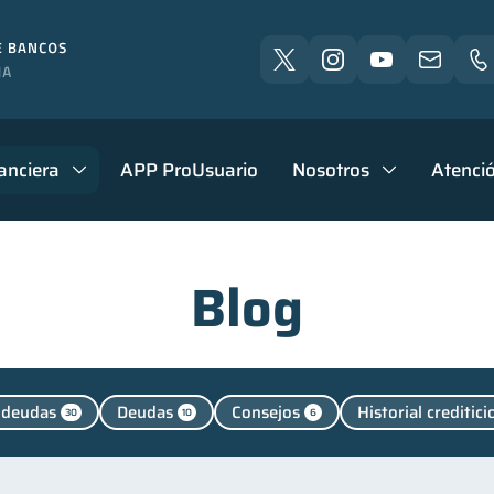
anciera
APP ProUsuario
Nosotros
Atenció
Blog
 deudas
Deudas
Consejos
Historial creditici
30
10
6
Finanzas personales
Manejo de deudas
Edu
4
44
31
Finanzas familiares
Inclusión financiera
Bienesta
25
22