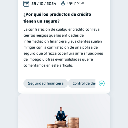
Equipo SB
29 / 10 / 2024
Retiro
Doble sueldo
1
1
¿Por qué los productos de crédito
Gasto responsable
1
tienen un seguro?
información financiera
1
La contratación de cualquier crédito conlleva
ciertos riesgos que las entidades de
intermediación financiera y sus clientes suelen
mitigar con la contratación de una póliza de
seguro que ofrezca cobertura ante situaciones
de impago u otras eventualidades que te
comentamos en este artículo.
Seguridad financiera
Control de deudas
Manejo d