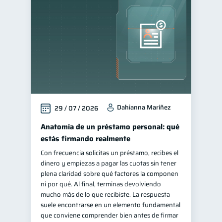
Finanzas familiares
25
Inclusión financiera
22
Bienestar financiero
22
Finanzas para mujeres
20
Seguridad financiera
13
Salud financiera
12
Dahianna Maríñez
29 / 07 / 2026
Productos financieros
11
Organización Financiera
Anatomía de un préstamo personal: qué
10
estás firmando realmente
Deudas
Préstamos
10
8
Con frecuencia solicitas un préstamo, recibes el
Ahorro
Consejos
8
6
dinero y empiezas a pagar las cuotas sin tener
Tarjeta de crédito
plena claridad sobre qué factores la componen
6
ni por qué. Al final, terminas devolviendo
Historial crediticio
6
mucho más de lo que recibiste. La respuesta
Ciberseguridad
suele encontrarse en un elemento fundamental
5
que conviene comprender bien antes de firmar
Servicios
4