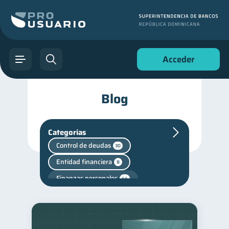
Acceder
Blog
Categorías
Control de deudas
30
Entidad financiera
8
Finanzas personales
44
Manejo de deudas
31
Educación financiera
31
Finanzas para jóvenes
30