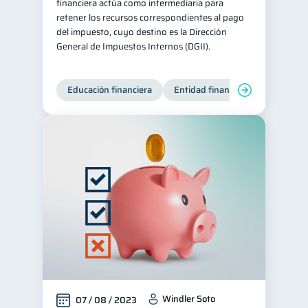
financiera actúa como intermediaria para
retener los recursos correspondientes al pago
del impuesto, cuyo destino es la Dirección
General de Impuestos Internos (DGII).
Educación financiera
Entidad financiera
Producto
Windler Soto
07 / 08 / 2023