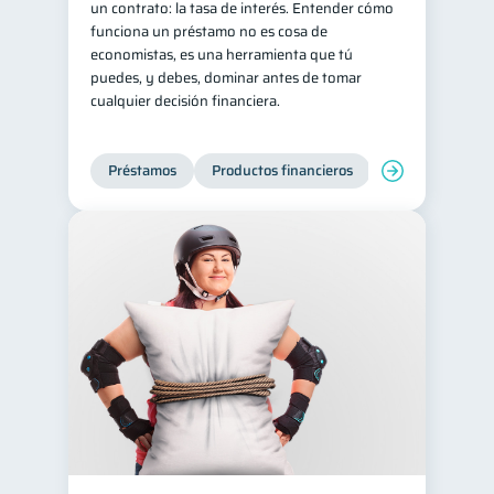
un contrato: la tasa de interés. Entender cómo
funciona un préstamo no es cosa de
Derechos & Deberes
4
economistas, es una herramienta que tú
Superintendencia de Bancos
4
puedes, y debes, dominar antes de tomar
cualquier decisión financiera.
Vacaciones
2
Criptomonedas
2
Préstamos
Productos financieros
Manejo de deud
Cuenta Abandonada
2
Inversiones
2
Cuenta Inactiva
1
Finanzas Personales
1
Finanzas en Pareja
1
Educación Financiera
1
Fraudes
Mipymes
1
1
Información financiera
1
inversiones
1
Salud mental
ahorro
1
1