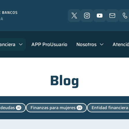
anciera
APP ProUsuario
Nosotros
Atenció
Blog
 deudas
Finanzas para mujeres
Entidad financiera
30
20
nanzas personales
Manejo de deudas
Educación fi
44
31
Finanzas familiares
Inclusión financiera
Bienesta
25
22