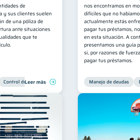
entidades de
nos encontramos en mo
a y sus clientes suelen
difíciles que no habíamo
ión de una póliza de
actualmente estás enfr
rtura ante situaciones
pagar tus préstamos, no
ualidades que te
en esta situación. A con
culo.
presentamos una guía pr
si, por razones de fuer
pagar tus préstamos.
Leer más
Control de deudas
Manejo de deudas
Manejo de deudas
Derechos & Debe