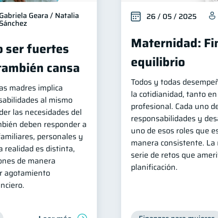
Gabriela Geara / Natalia
26 / 05 / 2025
Sánchez
Maternidad: Fi
 ser fuertes
equilibrio
 también cansa
Todos y todas desempeñ
has madres implica
la cotidianidad, tanto e
sabilidades al mismo
profesional. Cada uno de
er las necesidades del
responsabilidades y desa
ambién deben responder a
uno de esos roles que e
amiliares, personales y
manera consistente. La
 realidad es distinta,
serie de retos que amer
iones de manera
planificación.
r agotamiento
nciero.