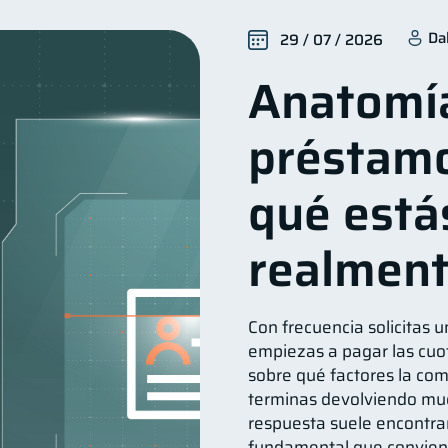
alud financiera
Productos financieros
Organizació
12
11
Da
29 / 07 / 2026
Ahorro
Consejos
Tarjeta de crédito
Hist
8
6
6
Anatomí
ios
Derechos & Deberes
Superintendencia de Banc
4
4
a Abandonada
Inversiones
Cuenta Inactiva
F
2
2
1
préstamo
Fraudes
Mipymes
Información financiera
in
1
1
1
Retiro
Doble sueldo
Gasto responsable
1
1
1
1
qué está
realmen
Con frecuencia solicitas u
empiezas a pagar las cuot
sobre qué factores la comp
terminas devolviendo muc
respuesta suele encontra
fundamental que convien