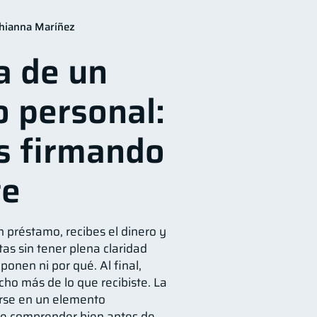
n Financiera
10
hianna Maríñez
orial crediticio
6
a de un
os
Vacaciones
4
2
inanzas Personales
1
 personal:
versiones
1
información financiera
1
s firmando
te
n préstamo, recibes el dinero y
as sin tener plena claridad
onen ni por qué. Al final,
ho más de lo que recibiste. La
rse en un elemento
e comprender bien antes de