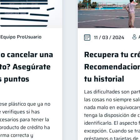
Equipo ProUsuario
11 / 03 / 2024
o cancelar una
Recupera tu cré
ito? Asegúrate
Recomendacion
s puntos
tu historial
Las dificultades son part
las cosas no siempre sal
 ese plástico que ya no
nada malo en equivocar
 verifiques si has
tenga la disposición de c
esarios para tener la
identificarlo. El aspecto 
producto de crédito ha
excepción. Cuando se tr
rma correcta y
préstamos o tarjetas de