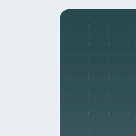
Seguridad financiera
S
13
Deudas
Préstamos
10
8
Ciberseguridad
Servic
5
Criptomonedas
Cuent
2
Educación Financiera
1
Salud mental
ahorro
1