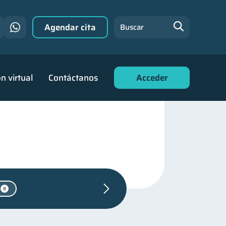
Agendar cita
Buscar
n virtual
Contáctanos
Acceder
8
nanciera
31
r financiero
22