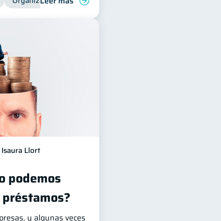
Leer más
Organización Financiera
Isaura Llort
no podemos
s préstamos?
rpresas, y algunas veces