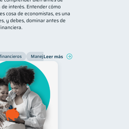
sa de interés. Entender cómo
es cosa de economistas, es una
s, y debes, dominar antes de
financiera.
Leer más
financieros
Manejo de deudas
Bienestar financiero
C