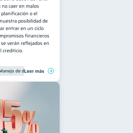
a no caer en malos
 planificación o el
uestra posibilidad de
ar entrar en un ciclo
ompromisos financieros
e se verán reflejados en
 crediticio.
Leer más
Manejo de deudas
Control de deudas