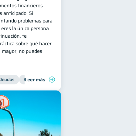
mentos financieros
s anticipado. Si
entando problemas para
 eres la única persona
tinuación, te
áctica sobre qué hacer
za mayor, no puedes
Leer más
res
Deudas
Préstamos
Control de deudas
Productos financieros