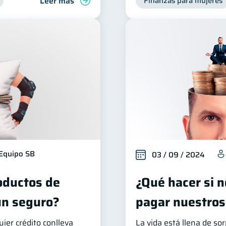
Leer más
Finanzas para mujeres
Equipo SB
03 / 09 / 2024
oductos de
¿Qué hacer si 
un seguro?
pagar nuestro
uier crédito conlleva
La vida está llena de so