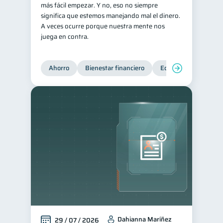
más fácil empezar. Y no, eso no siempre
Ciberseguridad
significa que estemos manejando mal el dinero.
5
A veces ocurre porque nuestra mente nos
Derechos & Deberes
4
juega en contra.
Superintendencia de Bancos
4
Vacaciones
2
Ahorro
Bienestar financiero
Educación financiera
Criptomonedas
2
Cuenta Abandonada
2
Inversiones
2
Cuenta Inactiva
1
Finanzas Personales
1
Finanzas en Pareja
1
Educación Financiera
1
Fraudes
Mipymes
1
1
Información financiera
1
Dahianna Maríñez
29 / 07 / 2026
inversiones
1