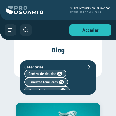
Acceder
Blog
Categorías
Control de deudas
30
Finanzas familiares
25
Bienestar financiero
22
Seguridad financiera
13
Productos financieros
11
Servicios
4