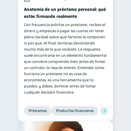
Salud mental
ahorro
Anatomía de un préstamo personal: qué
1
1
estás firmando realmente
Retiro
Doble sueldo
1
1
Con frecuencia solicitas un préstamo, recibes el
Gasto responsable
1
dinero y empiezas a pagar las cuotas sin tener
información financiera
plena claridad sobre qué factores la componen
1
ni por qué. Al final, terminas devolviendo
mucho más de lo que recibiste. La respuesta
suele encontrarse en un elemento fundamental
que conviene comprender bien antes de firmar
un contrato: la tasa de interés. Entender cómo
funciona un préstamo no es cosa de
economistas, es una herramienta que tú
puedes, y debes, dominar antes de tomar
cualquier decisión financiera.
Préstamos
Productos financieros
Manejo de deud