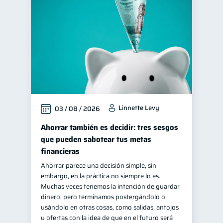
Finanzas personales
44
Manejo de deudas
31
Educación financiera
31
Finanzas para jóvenes
30
Inclusión financiera
22
Finanzas para mujeres
20
Linnette Levy
03 / 08 / 2026
Salud financiera
12
Organización Financiera
Ahorrar también es decidir: tres sesgos
10
que pueden sabotear tus metas
Deudas
10
financieras
Entidad financiera
8
Ahorrar parece una decisión simple, sin
Préstamos
Ahorro
8
8
embargo, en la práctica no siempre lo es.
Muchas veces tenemos la intención de guardar
Consejos
6
dinero, pero terminamos postergándolo o
Tarjeta de crédito
usándolo en otras cosas, como salidas, antojos
6
u ofertas con la idea de que en el futuro será
Historial crediticio
6