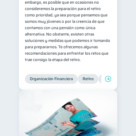
embargo, es posible que en ocasiones no
consideremos la preparación para el retiro
Consejos
6
como prioridad, ya sea porque pensemos que
Tarjeta de crédito
6
somos muy jóvenes o por la creencia de que
contamos con una pensión como única
Historial crediticio
6
alternativa. No obstante, existen otras
Ciberseguridad
5
soluciones y medidas que podemos ir tomando
para prepararnos. Te ofrecemos algunas
Servicios
4
recomendaciones para enfrentar los retos que
Derechos & Deberes
4
trae consigo la etapa del retiro.
Superintendencia de Bancos
4
Vacaciones
Inversiones
2
2
Organización Financiera
Retiro
Cuenta Abandona
Cuenta Inactiva
1
Finanzas Personales
1
Finanzas en Pareja
1
Educación Financiera
1
Fraudes
Mipymes
1
1
Información financiera
1