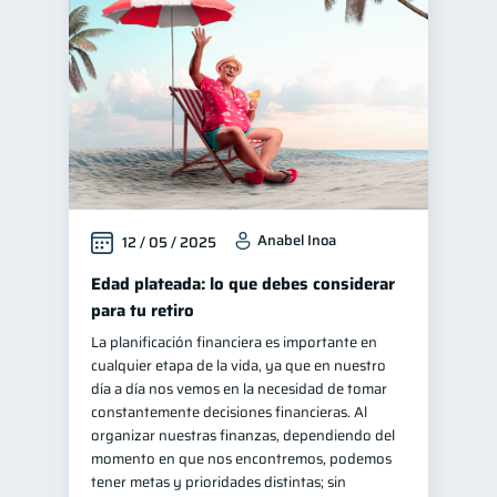
Educación financiera
31
Finanzas para jóvenes
30
Control de deudas
30
Finanzas familiares
25
Inclusión financiera
22
Bienestar financiero
22
Anabel Inoa
12 / 05 / 2025
Finanzas para mujeres
20
Seguridad financiera
Edad plateada: lo que debes considerar
13
para tu retiro
Salud financiera
12
La planificación financiera es importante en
Productos financieros
11
cualquier etapa de la vida, ya que en nuestro
Organización Financiera
día a día nos vemos en la necesidad de tomar
10
constantemente decisiones financieras. Al
Deudas
10
organizar nuestras finanzas, dependiendo del
Entidad financiera
momento en que nos encontremos, podemos
8
tener metas y prioridades distintas; sin
Préstamos
Ahorro
8
8