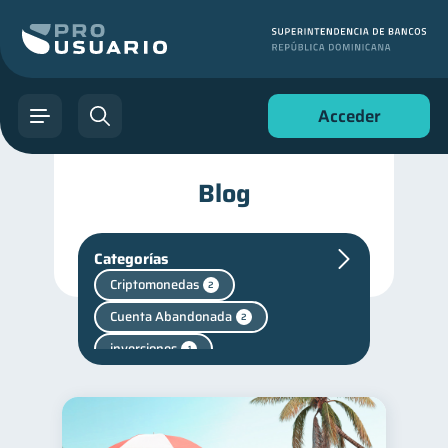
Acceder
Blog
Categorías
Criptomonedas
2
Cuenta Abandonada
2
inversiones
1
Salud mental
1
Finanzas personales
44
Manejo de deudas
31