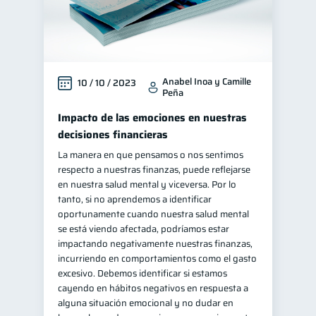
ahorro
Retiro
1
1
Doble sueldo
1
Gasto responsable
1
Anabel Inoa y Camille
10 / 10 / 2023
información financiera
1
Peña
Impacto de las emociones en nuestras
decisiones financieras
La manera en que pensamos o nos sentimos
respecto a nuestras finanzas, puede reflejarse
en nuestra salud mental y viceversa. Por lo
tanto, si no aprendemos a identificar
oportunamente cuando nuestra salud mental
se está viendo afectada, podríamos estar
impactando negativamente nuestras finanzas,
incurriendo en comportamientos como el gasto
excesivo. Debemos identificar si estamos
cayendo en hábitos negativos en respuesta a
alguna situación emocional y no dudar en