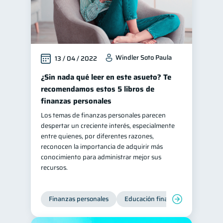
Salud mental
ahorro
1
1
Retiro
Doble sueldo
1
1
Gasto responsable
1
Windler Soto Paula
13 / 04 / 2022
información financiera
1
¿Sin nada qué leer en este asueto? Te
recomendamos estos 5 libros de
finanzas personales
Los temas de finanzas personales parecen
despertar un creciente interés, especialmente
entre quienes, por diferentes razones,
reconocen la importancia de adquirir más
conocimiento para administrar mejor sus
recursos.
Finanzas personales
Educación financiera
Bienest