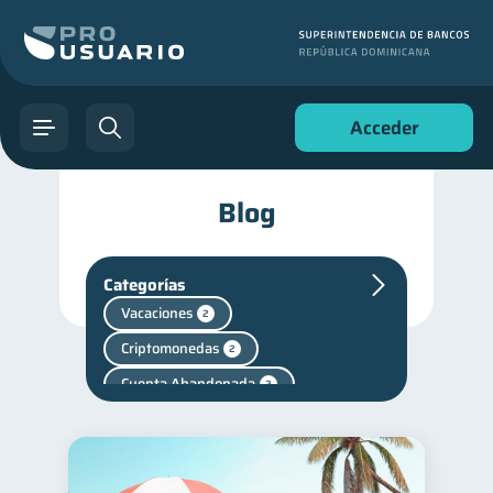
Acceder
Blog
Categorías
Vacaciones
2
Criptomonedas
2
Cuenta Abandonada
2
Finanzas personales
44
Manejo de deudas
31
Educación financiera
31