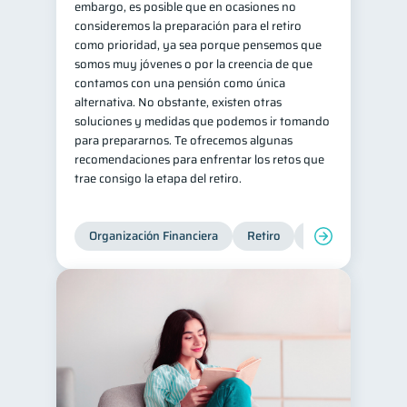
embargo, es posible que en ocasiones no
consideremos la preparación para el retiro
Tarjeta de crédito
6
como prioridad, ya sea porque pensemos que
Historial crediticio
6
somos muy jóvenes o por la creencia de que
contamos con una pensión como única
Ciberseguridad
5
alternativa. No obstante, existen otras
Servicios
4
soluciones y medidas que podemos ir tomando
para prepararnos. Te ofrecemos algunas
Derechos & Deberes
4
recomendaciones para enfrentar los retos que
Superintendencia de Bancos
4
trae consigo la etapa del retiro.
Inversiones
2
Cuenta Inactiva
1
Organización Financiera
Retiro
Cuenta Abandona
Finanzas Personales
1
Finanzas en Pareja
1
Educación Financiera
1
Fraudes
Mipymes
1
1
Información financiera
1
inversiones
1