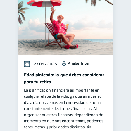
Finanzas para jóvenes
30
Control de deudas
30
Finanzas familiares
25
Inclusión financiera
22
Bienestar financiero
22
Finanzas para mujeres
20
Anabel Inoa
12 / 05 / 2025
Seguridad financiera
13
Salud financiera
Edad plateada: lo que debes considerar
12
para tu retiro
Productos financieros
11
La planificación financiera es importante en
Organización Financiera
10
cualquier etapa de la vida, ya que en nuestro
Deudas
día a día nos vemos en la necesidad de tomar
10
constantemente decisiones financieras. Al
Entidad financiera
8
organizar nuestras finanzas, dependiendo del
Préstamos
Ahorro
momento en que nos encontremos, podemos
8
8
tener metas y prioridades distintas; sin
Consejos
6