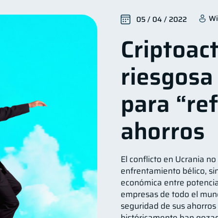
ctos financieros
Organización Financiera
Deudas
11
10
Wi
05 / 04 / 2022
éstamos
Ahorro
Consejos
Tarjeta de crédito
8
8
6
Criptoact
erseguridad
Servicios
Derechos & Deberes
5
4
4
Vacaciones
Cuenta Abandonada
Inversiones
4
2
2
riesgosa
inanzas en Pareja
Educación Financiera
Fraudes
1
1
1
inversiones
Salud mental
ahorro
Retiro
1
1
1
1
para “ref
ormación financiera
1
ahorros
El conflicto en Ucrania no
enfrentamiento bélico, s
económica entre potencia
empresas de todo el mun
seguridad de sus ahorros
históricamente han gozad