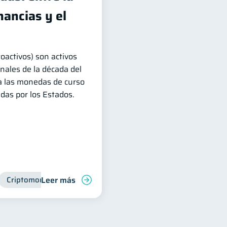
ancias y el
oactivos) son activos
inales de la década del
a las monedas de curso
adas por los Estados.
Leer más
ra
Criptomonedas
Finanzas para jóvenes
Manejo de deudas
Finanzas