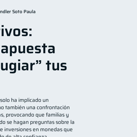
10
ndler Soto Paula
6
ivos:
2
 apuesta
Mipymes
1
Doble sueldo
1
ugiar” tus
 solo ha implicado un
ino también una confrontación
s, provocando que familias y
do se hagan preguntas sobre la
 e inversiones en monedas que
o de alta confianza.