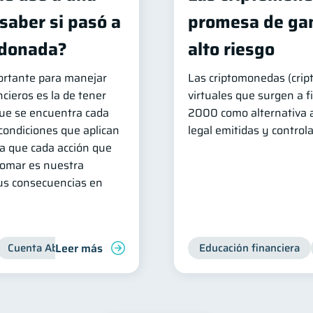
saber si pasó a
promesa de gan
ndonada?
alto riesgo
rtante para manejar
Las criptomonedas (cript
cieros es la de tener
virtuales que surgen a f
que se encuentra cada
2000 como alternativa 
condiciones que aplican
legal emitidas y control
ya que cada acción que
omar es nuestra
sus consecuencias en
Leer más
Cuenta Abandonada
Cuenta Inactiva
Educación financiera
Inclusión financie