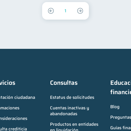
1
vicios
Consultas
Educaci
financi
ntación ciudadana
Estatus de solicitudes
Blog
amaciones
Cuentas inactivas y 
abandonadas
Preguntas
nsideraciones
Productos en entidades 
Guías fina
lta crediticia
en liquidación