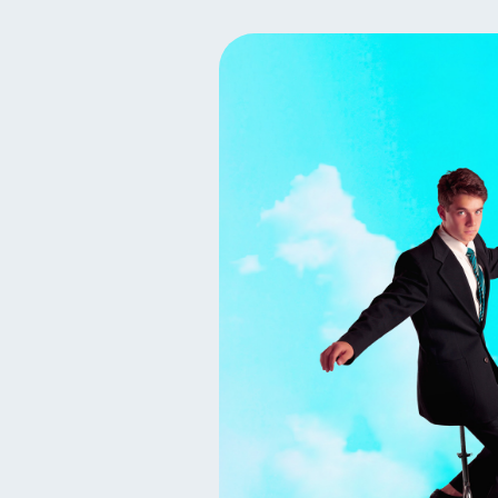
Salud financiera
Produ
12
Entidad financiera
Pr
8
Historial crediticio
Cib
6
Superintendencia de Bancos
Finanzas Personales
F
1
Información financiera
1
Gasto responsable
inf
1