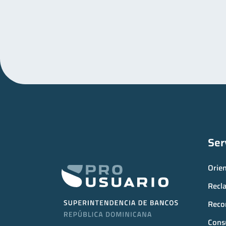
Ser
Orie
Recl
Reco
Consu