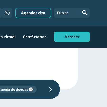
Agendar cita
Buscar
n virtual
Contáctanos
Acceder
anejo de deudas
31
familiares
25
ad financiera
13