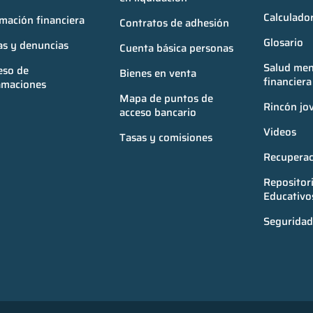
Calculador
mación financiera
Contratos de adhesión
Glosario
as y denuncias
Cuenta básica personas
Salud ment
so de 
Bienes en venta
financiera
amaciones
Mapa de puntos de 
Rincón jo
acceso bancario
Videos
Tasas y comisiones
Recuperac
Repositori
Educativo
Seguridad 