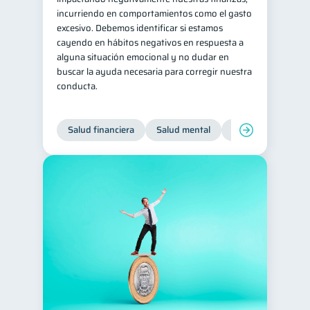
incurriendo en comportamientos como el gasto
Tarjeta de crédito
6
excesivo. Debemos identificar si estamos
Historial crediticio
cayendo en hábitos negativos en respuesta a
6
alguna situación emocional y no dudar en
Ciberseguridad
5
buscar la ayuda necesaria para corregir nuestra
conducta.
Servicios
4
Derechos & Deberes
4
Salud financiera
Salud mental
Inclusión financier
Superintendencia de Bancos
4
Vacaciones
2
Cuenta Abandonada
2
Inversiones
2
Finanzas Personales
1
Finanzas en Pareja
1
Educación Financiera
1
Fraudes
1
Información financiera
1