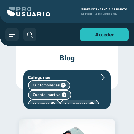
Acceder
Blog
Categorías
Criptomonedas
2
Cuenta Inactiva
1
Mipymes
Salud mental
1
1
Finanzas personales
44
Manejo de deudas
31
Educación financiera
31