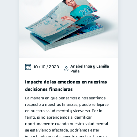
Finanzas para jóvenes
30
Control de deudas
30
Finanzas familiares
25
Inclusión financiera
22
Bienestar financiero
22
Finanzas para mujeres
20
Anabel Inoa y Camille
10 / 10 / 2023
Seguridad financiera
13
Peña
Salud financiera
12
Impacto de las emociones en nuestras
Productos financieros
11
decisiones financieras
Organización Financiera
La manera en que pensamos o nos sentimos
10
respecto a nuestras finanzas, puede reflejarse
Deudas
10
en nuestra salud mental y viceversa. Por lo
Entidad financiera
tanto, si no aprendemos a identificar
8
oportunamente cuando nuestra salud mental
Préstamos
Ahorro
8
8
se está viendo afectada, podríamos estar
Consejos
impactando negativamente nuestras finanzas,
6