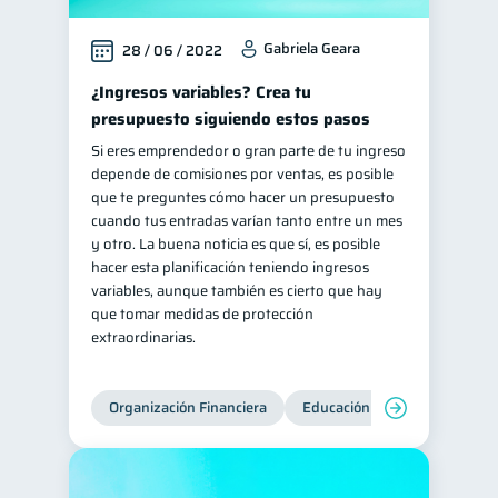
inversiones
ahorro
1
1
Gabriela Geara
28 / 06 / 2022
Retiro
Doble sueldo
1
1
¿Ingresos variables? Crea tu
Gasto responsable
1
presupuesto siguiendo estos pasos
información financiera
1
Si eres emprendedor o gran parte de tu ingreso
depende de comisiones por ventas, es posible
que te preguntes cómo hacer un presupuesto
cuando tus entradas varían tanto entre un mes
y otro. La buena noticia es que sí, es posible
hacer esta planificación teniendo ingresos
variables, aunque también es cierto que hay
que tomar medidas de protección
extraordinarias.
Organización Financiera
Educación financiera
Inc