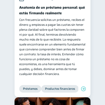
inversiones
Anatomía de un préstamo personal: qué
1
estás firmando realmente
Salud mental
ahorro
1
1
Con frecuencia solicitas un préstamo, recibes el
Retiro
Doble sueldo
1
1
dinero y empiezas a pagar las cuotas sin tener
Gasto responsable
plena claridad sobre qué factores la componen
1
ni por qué. Al final, terminas devolviendo
información financiera
1
mucho más de lo que recibiste. La respuesta
suele encontrarse en un elemento fundamental
que conviene comprender bien antes de firmar
un contrato: la tasa de interés. Entender cómo
funciona un préstamo no es cosa de
economistas, es una herramienta que tú
puedes, y debes, dominar antes de tomar
cualquier decisión financiera.
Préstamos
Productos financieros
Manejo de deud