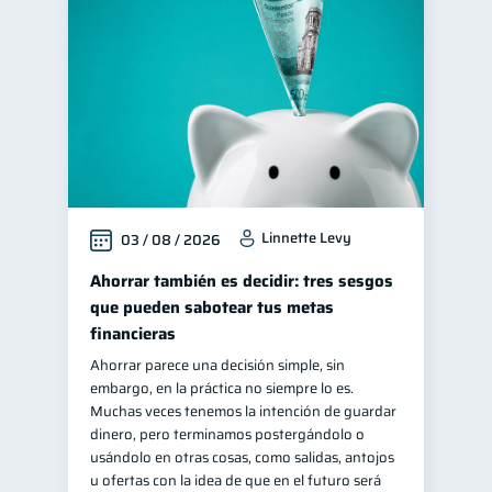
Fraudes
1
Manejo de deudas
31
Educación financiera
31
Finanzas para jóvenes
30
Control de deudas
30
Finanzas familiares
25
Linnette Levy
03 / 08 / 2026
Inclusión financiera
22
Bienestar financiero
Ahorrar también es decidir: tres sesgos
22
que pueden sabotear tus metas
Finanzas para mujeres
20
financieras
Seguridad financiera
13
Ahorrar parece una decisión simple, sin
Salud financiera
12
embargo, en la práctica no siempre lo es.
Muchas veces tenemos la intención de guardar
Productos financieros
11
dinero, pero terminamos postergándolo o
Organización Financiera
usándolo en otras cosas, como salidas, antojos
10
u ofertas con la idea de que en el futuro será
Deudas
Préstamos
10
8