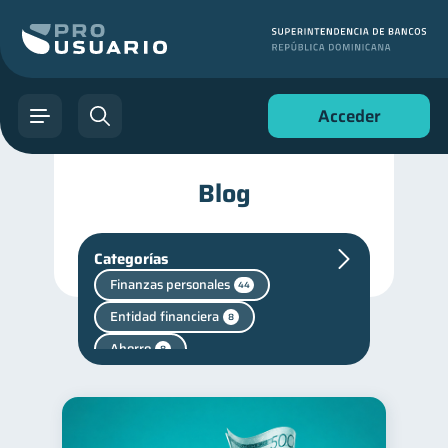
Acceder
Blog
Categorías
Finanzas personales
44
Entidad financiera
8
Ahorro
8
Superintendencia de Bancos
4
Vacaciones
2
Criptomonedas
2