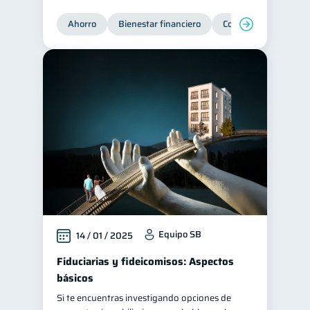
Ahorro
Bienestar financiero
Consejos
Organi
Equipo SB
14 / 01 / 2025
Fiduciarias y fideicomisos: Aspectos
básicos
Si te encuentras investigando opciones de