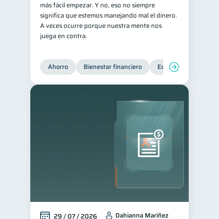
más fácil empezar. Y no, eso no siempre
Consejos
significa que estemos manejando mal el dinero.
6
A veces ocurre porque nuestra mente nos
Tarjeta de crédito
6
juega en contra.
Historial crediticio
6
Ciberseguridad
5
Ahorro
Bienestar financiero
Educación financiera
Servicios
4
Derechos & Deberes
4
Cuenta Abandonada
2
Inversiones
2
Cuenta Inactiva
1
Finanzas Personales
1
Finanzas en Pareja
1
Educación Financiera
1
Mipymes
1
Dahianna Maríñez
29 / 07 / 2026
Información financiera
1