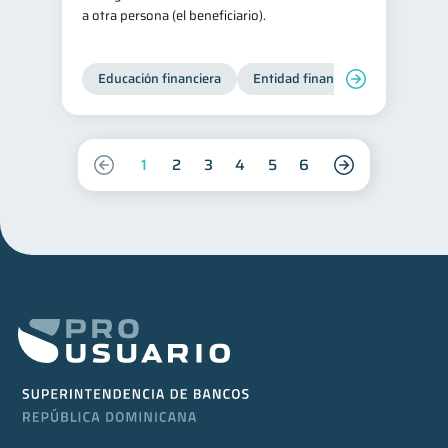
a otra persona (el beneficiario).
Educación financiera
Entidad financiera
Finanzas
1
2
3
4
5
6