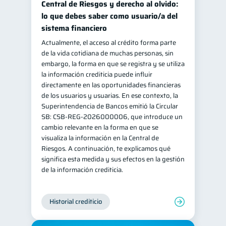
Central de Riesgos y derecho al olvido:
Salud mental
ahorro
lo que debes saber como usuario/a del
1
1
sistema financiero
Retiro
Doble sueldo
1
1
Actualmente, el acceso al crédito forma parte
Gasto responsable
1
de la vida cotidiana de muchas personas, sin
información financiera
embargo, la forma en que se registra y se utiliza
1
la información crediticia puede influir
directamente en las oportunidades financieras
de los usuarios y usuarias. En ese contexto, la
Superintendencia de Bancos emitió la Circular
SB: CSB-REG-2026000006, que introduce un
cambio relevante en la forma en que se
visualiza la información en la Central de
Riesgos. A continuación, te explicamos qué
significa esta medida y sus efectos en la gestión
de la información crediticia.
Historial crediticio