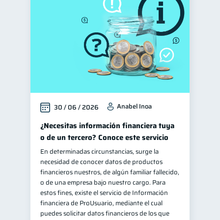
Manejo de deudas
31
Educación financiera
31
Finanzas para jóvenes
30
Control de deudas
30
Finanzas familiares
25
Inclusión financiera
22
Anabel Inoa
30 / 06 / 2026
Bienestar financiero
22
Finanzas para mujeres
¿Necesitas información financiera tuya
20
o de un tercero? Conoce este servicio
Seguridad financiera
13
En determinadas circunstancias, surge la
Salud financiera
12
necesidad de conocer datos de productos
Productos financieros
financieros nuestros, de algún familiar fallecido,
11
o de una empresa bajo nuestro cargo. Para
Organización Financiera
10
estos fines, existe el servicio de Información
Deudas
financiera de ProUsuario, mediante el cual
10
puedes solicitar datos financieros de los que
Entidad financiera
8