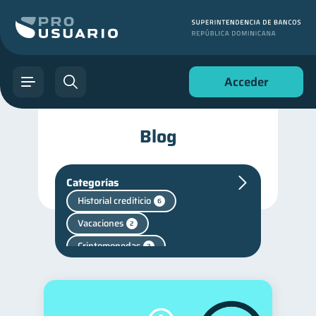
Acceder
Blog
Categorías
Historial crediticio
6
Vacaciones
2
Criptomonedas
2
Cuenta Inactiva
1
Finanzas en Pareja
1
Finanzas personales
44