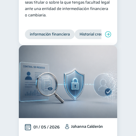
seas titular o sobre la que tengas facultad legal
ante una entidad de intermediación financiera
Préstamos
Ahorro
8
8
o cambiaria.
Consejos
6
Tarjeta de crédito
6
información financiera
Historial crediticio
Producto
Ciberseguridad
5
Servicios
4
Derechos & Deberes
4
Superintendencia de Bancos
4
Cuenta Abandonada
2
Inversiones
2
Finanzas Personales
1
Educación Financiera
1
Fraudes
Mipymes
1
1
Información financiera
Johanna Calderón
1
01 / 05 / 2026
inversiones
1