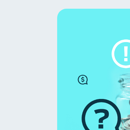
Finanzas para mujeres
20
Organización Financiera
10
Tarjeta de crédito
Cib
6
Superintendencia de Bancos
Finanzas en Pareja
Ed
1
inversiones
Salud men
1
información financiera
1