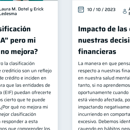
Laura M. Dotel y Erick
10 / 10 / 2023
Ledesma
sificación
Impacto de las
“A” pero mi
nuestras decis
o no mejora?
financieras
o la clasificación
La manera en que pens
 crediticio son un reflejo
respecto a nuestras fina
de crédito e inciden en
en nuestra salud mental 
ara que las entidades de
tanto, si no aprendemos 
a (EIF) puedan ofrecerte
oportunamente cuando n
s cierto que te puede
está viendo afectada, p
: ¿Por qué no mejora mi
impactando negativamen
ejor clasificación
incurriendo en comport
a responder a esta
excesivo. Debemos ident
mos que comprender los
cayendo en hábitos neg