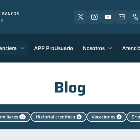
anciera
APP ProUsuario
Nosotros
Atenció
Blog
amiliares
Historial crediticio
Vacaciones
Cri
25
6
2
zas personales
Manejo de deudas
Educación financ
44
31
Control de deudas
Inclusión financiera
Bienestar
30
22