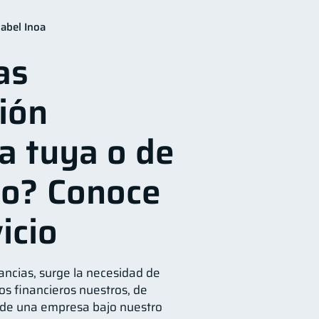
financieros
11
abel Inoa
orro
Consejos
8
6
as
ersonales
1
ión
ación financiera
1
 responsable
1
ra tuya o de
ro? Conoce
icio
ancias, surge la necesidad de
s financieros nuestros, de
 o de una empresa bajo nuestro