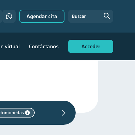
Agendar cita
Buscar
n virtual
Contáctanos
Acceder
ptomonedas
2
iera
31
 financiero
22