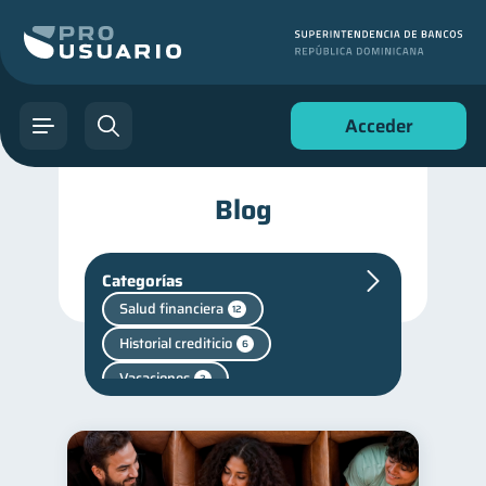
Acceder
Blog
Categorías
Salud financiera
12
Historial crediticio
6
Vacaciones
2
Criptomonedas
2
Cuenta Inactiva
1
Finanzas personales
44