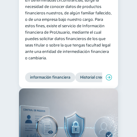
En determinadas circunstancias, surge la
necesidad de conocer datos de productos
Salud mental
ahorro
1
1
financieros nuestros, de algún familiar fallecido,
Retiro
Doble sueldo
o de una empresa bajo nuestro cargo. Para
1
1
estos fines, existe el servicio de Información
Gasto responsable
1
financiera de ProUsuario, mediante el cual
información financiera
puedes solicitar datos financieros de los que
1
seas titular o sobre la que tengas facultad legal
ante una entidad de intermediación financiera
o cambiaria.
información financiera
Historial crediticio
Producto