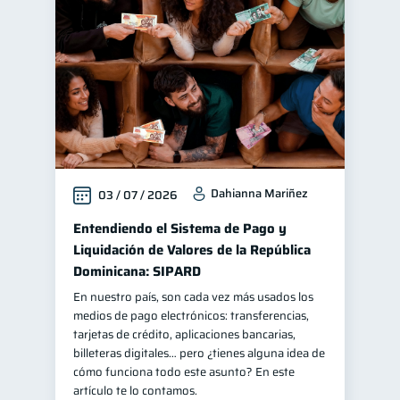
Manejo de deudas
31
Educación financiera
31
Finanzas para jóvenes
30
Control de deudas
30
Finanzas familiares
25
Inclusión financiera
22
Dahianna Mariñez
03 / 07 / 2026
Bienestar financiero
22
Finanzas para mujeres
Entendiendo el Sistema de Pago y
20
Liquidación de Valores de la República
Seguridad financiera
13
Dominicana: SIPARD
Productos financieros
11
En nuestro país, son cada vez más usados los
Organización Financiera
10
medios de pago electrónicos: transferencias,
tarjetas de crédito, aplicaciones bancarias,
Deudas
10
billeteras digitales… pero ¿tienes alguna idea de
Entidad financiera
cómo funciona todo este asunto? En este
8
artículo te lo contamos.
Préstamos
Ahorro
8
8