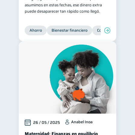
asumimos en estas fechas, ese dinero extra
puede desaparecer tan rápido como llegó.
Ahorro
Bienestar financiero
Consejos
Organi
Anabel Inoa
26 / 05 / 2025
Maternidad: Finanzas en equilibrio