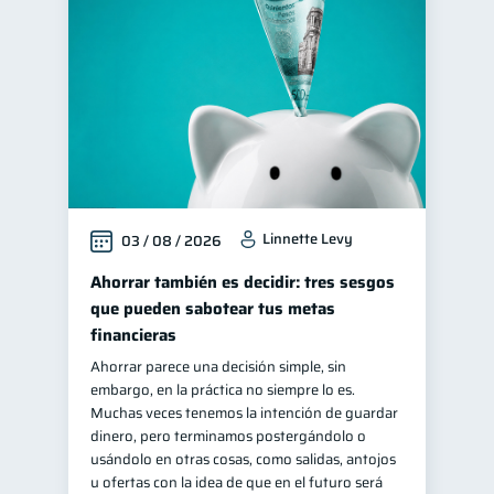
Educación financiera
31
Finanzas para jóvenes
30
Control de deudas
30
Finanzas familiares
25
Inclusión financiera
22
Bienestar financiero
22
Linnette Levy
03 / 08 / 2026
Seguridad financiera
13
Salud financiera
Ahorrar también es decidir: tres sesgos
12
que pueden sabotear tus metas
Productos financieros
11
financieras
Organización Financiera
10
Ahorrar parece una decisión simple, sin
Deudas
10
embargo, en la práctica no siempre lo es.
Muchas veces tenemos la intención de guardar
Entidad financiera
8
dinero, pero terminamos postergándolo o
Préstamos
Consejos
usándolo en otras cosas, como salidas, antojos
8
6
u ofertas con la idea de que en el futuro será
Tarjeta de crédito
6