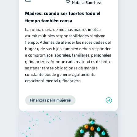
Natalia Sánchez
Retiro
Doble sueldo
1
1
Madres: cuando ser fuertes todo el
Gasto responsable
1
tiempo también cansa
información financiera
La rutina diaria de muchas madres implica
1
asumir múltiples responsabilidades al mismo
tiempo. Además de atender las necesidades del
hogar y de sus hijos, también deben responder
a compromisos laborales, familiares, personales
y financieros. Aunque cada realidad es distinta,
sostener tantas obligaciones de manera
constante puede generar agotamiento
emocional, mental y financiero.
Finanzas para mujeres