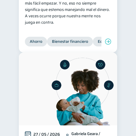
más fácil empezar. Y no, eso no siempre
Historial crediticio
significa que estemos manejando mal el dinero.
6
A veces ocurre porque nuestra mente nos
Ciberseguridad
5
juega en contra.
Servicios
4
Derechos & Deberes
4
Ahorro
Bienestar financiero
Educación financiera
Superintendencia de Bancos
4
Vacaciones
2
Criptomonedas
2
Cuenta Abandonada
2
Inversiones
2
Finanzas Personales
1
Finanzas en Pareja
1
Educación Financiera
1
Información financiera
1
Gabriela Geara /
27 / 05 / 2026
inversiones
ahorro
1
1