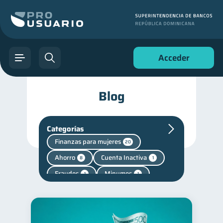
Acceder
Blog
Categorías
Finanzas para mujeres
20
Ahorro
Cuenta Inactiva
8
1
Fraudes
Mipymes
1
1
Salud mental
1
Finanzas personales
44
Manejo de deudas
31