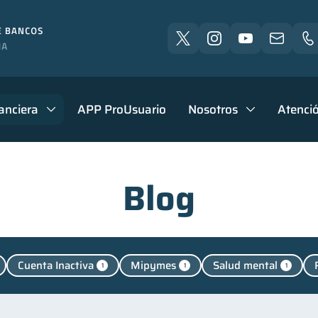
anciera
APP ProUsuario
Nosotros
Atenció
Blog
Cuenta Inactiva
Mipymes
Salud mental
1
1
1
Manejo de deudas
Educación financiera
Finanzas p
31
31
nanzas familiares
Inclusión financiera
Bienestar fi
25
22