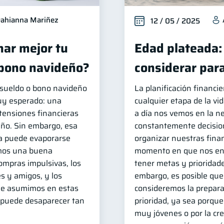
ahianna Mariñez
12 / 05 / 2025
ar mejor tu
Edad plateada:
 bono navideño?
considerar para
e sueldo o bono navideño
La planificación financi
uy esperado: una
cualquier etapa de la vi
 tensiones financieras
a día nos vemos en la n
ño. Sin embargo, esa
constantemente decision
a puede evaporarse
organizar nuestras fina
mos una buena
momento en que nos e
compras impulsivas, los
tener metas y prioridade
s y amigos, y los
embargo, es posible que
ue asumimos en estas
consideremos la prepara
a puede desaparecer tan
prioridad, ya sea porq
muy jóvenes o por la cr