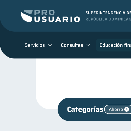
Servicios
Consultas
Educación fin
Categorías
Ahorro
8
Finanzas personales
44
Control de deudas
Fi
30