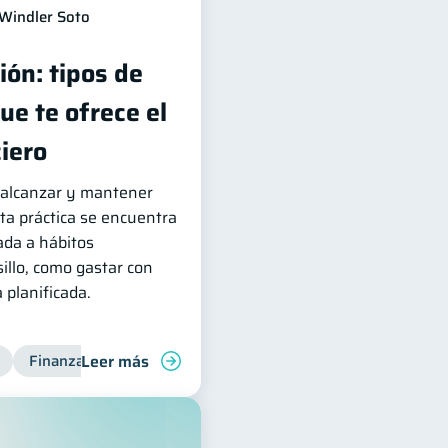
Windler Soto
ión: tipos de
e te ofrece el
iero
a alcanzar y mantener
ta práctica se encuentra
ada a hábitos
sillo, como gastar con
 planificada.
Leer más
nanzas familiares
Finanzas para jóvenes
Control de deudas
Finanzas familiares
Finanzas para mujer