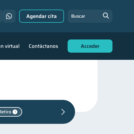
Agendar cita
Buscar
n virtual
Contáctanos
Acceder
Retiro
1
ara jóvenes
30
nanciero
22