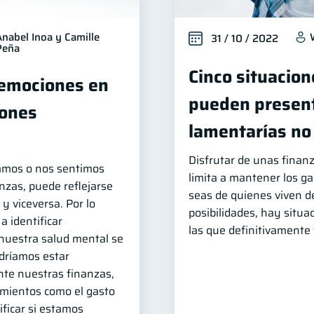
Anabel Inoa y Camille
31 / 10 / 2022
Peña
Cinco situacion
 emociones en
pueden present
iones
lamentarías no
Disfrutar de unas finan
amos o nos sentimos
limita a mantener los g
nzas, puede reflejarse
seas de quienes viven d
y viceversa. Por lo
posibilidades, hay situ
a identificar
las que definitivamente 
uestra salud mental se
odríamos estar
te nuestras finanzas,
mientos como el gasto
ficar si estamos