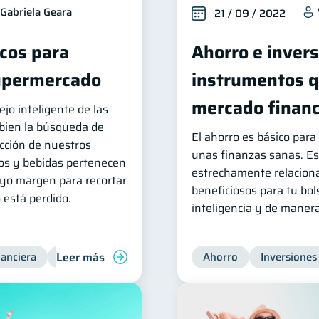
Gabriela Geara
21 / 09 / 2022
icos para
Ahorro e invers
supermercado
instrumentos qu
mercado financ
jo inteligente de las
 bien la búsqueda de
El ahorro es básico par
ucción de nuestros
unas finanzas sanas. Es
tos y bebidas pertenecen
estrechamente relacion
uyo margen para recortar
beneficiosos para tu bol
 está perdido.
inteligencia y de manera
Leer más
nanciera
Finanzas para jóvenes
Manejo de deudas
Ahorro
Inversiones
Fi