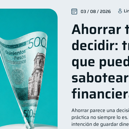
Seguridad financiera
Salud financiera
Productos 
13
12
Li
03 / 08 / 2026
Deudas
Entidad financiera
Préstamos
Co
10
8
8
Ahorrar 
orial crediticio
Ciberseguridad
Servicios
Der
6
5
4
Vacaciones
Criptomonedas
Cuenta Abando
4
2
2
decidir: 
inanzas en Pareja
Educación Financiera
Fraudes
1
1
1
inversiones
ahorro
Doble sueldo
Gasto res
1
1
1
que pue
sabotear
financie
Ahorrar parece una decisi
práctica no siempre lo e
intención de guardar din