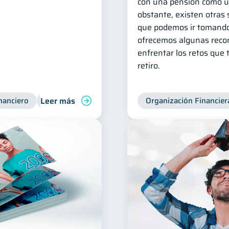
con una pensión como ún
obstante, existen otras
que podemos ir tomando
ofrecemos algunas rec
enfrentar los retos que 
retiro.
Leer más
nanciero
Consejos
Organización Financiera
Organización Financier
Finanzas