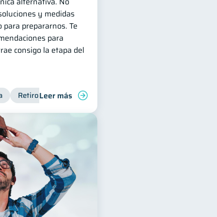
ica alternativa. No
 soluciones y medidas
 para prepararnos. Te
omendaciones para
trae consigo la etapa del
Leer más
a
 personales
Retiro
Doble sueldo
Cuenta Abandonada
Gasto responsable