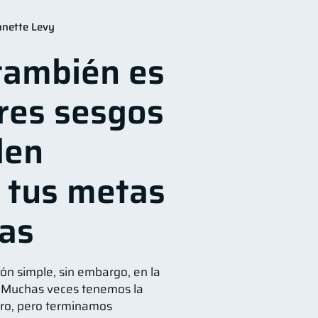
financieros
11
nnette Levy
nsejos
6
también es
echos & Deberes
4
nada
Inversiones
2
2
tres sesgos
ponsable
1
den
 tus metas
ras
ón simple, sin embargo, en la
s. Muchas veces tenemos la
ero, pero terminamos