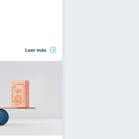
Leer más
Manejo de deudas
Finanzas familiares
Control de deud