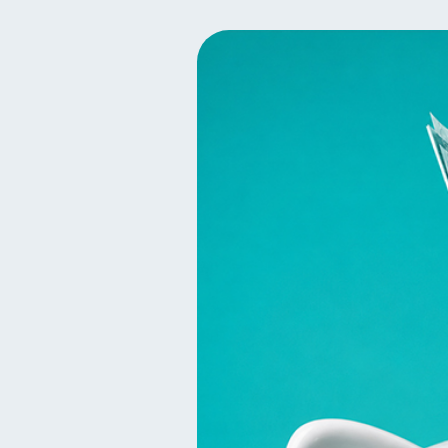
Finanzas para mujeres
20
Organización Financiera
10
Tarjeta de crédito
Hist
6
Superintendencia de Bancos
Finanzas Personales
F
1
Información financiera
1
información financiera
1