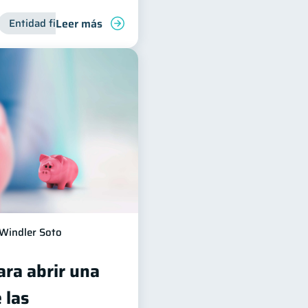
Leer más
anciera
Entidad financiera
Finanzas para jóvenes
Finanzas personales
Bienestar fina
Windler Soto
ara abrir una
 las