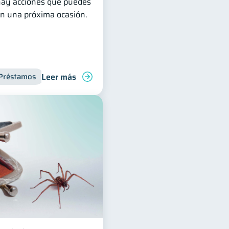
 hay acciones que puedes
en una próxima ocasión.
Leer más
Préstamos
Vacaciones
Productos financieros
Deudas
Inclusión f