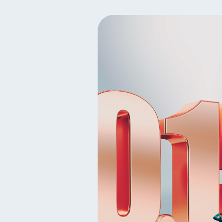
Finanzas para mujeres
20
Organización Financiera
10
Historial crediticio
Cib
6
Superintendencia de Bancos
Finanzas Personales
F
1
Información financiera
1
información financiera
1