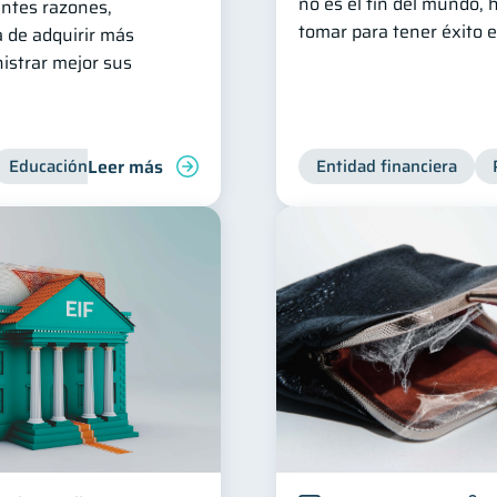
no es el fin del mundo,
entes razones,
tomar para tener éxito 
a de adquirir más
istrar mejor sus
Leer más
Educación financiera
Bienestar financiero
Entidad financiera
Consejos