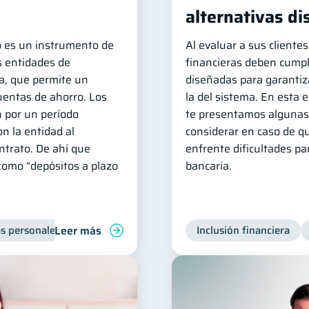
alternativas di
to es un instrumento de
Al evaluar a sus clientes
as entidades de
financieras deben cumpl
a, que permite un
diseñadas para garantiza
uentas de ahorro. Los
la del sistema. En esta 
n por un período
te presentamos algunas
n la entidad al
considerar en caso de q
ntrato. De ahí que
enfrente dificultades p
como “depósitos a plazo
bancaria.
Leer más
s personales
Educación financiera
Inclusión financiera