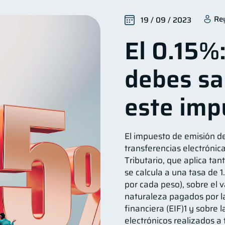
Seguridad financiera
Salud financiera
Productos 
13
12
Re
19 / 09 / 2023
Deudas
Préstamos
Ahorro
Consejos
10
8
8
6
El 0.15%
erseguridad
Servicios
Derechos & Deberes
5
4
4
Criptomonedas
Cuenta Abandonada
Inversi
4
2
2
debes sa
inanzas en Pareja
Educación Financiera
Fraudes
1
1
1
Salud mental
ahorro
Retiro
Doble sueldo
1
1
1
1
este imp
El impuesto de emisión d
transferencias electrónic
Tributario, que aplica t
se calcula a una tasa de 
por cada peso), sobre el 
naturaleza pagados por l
financiera (EIF)1 y sobre 
electrónicos realizados a 