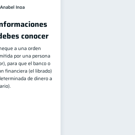
Anabel Inoa
Informaciones
debes conocer
cheque a una orden
emitida por una persona
ador), para que el banco o
n financiera (el librado)
determinada de dinero a
ario).