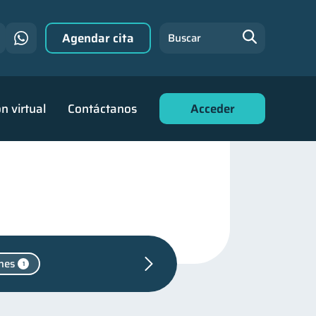
Agendar cita
Buscar
n virtual
Contáctanos
Acceder
nes
1
ara jóvenes
30
nanciero
22