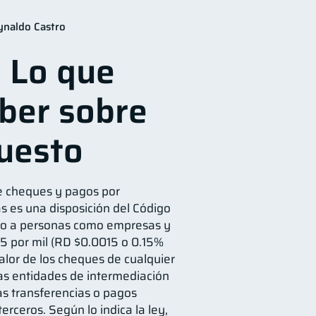
financieros
11
ynaldo Castro
Tarjeta de crédito
6
: Lo que
ones
2
ber sobre
Mipymes
1
Gasto responsable
1
uesto
e cheques y pagos por
as es una disposición del Código
anto a personas como empresas y
1.5 por mil (RD $0.0015 o 0.15%
valor de los cheques de cualquier
as entidades de intermediación
las transferencias o pagos
terceros. Según lo indica la ley,