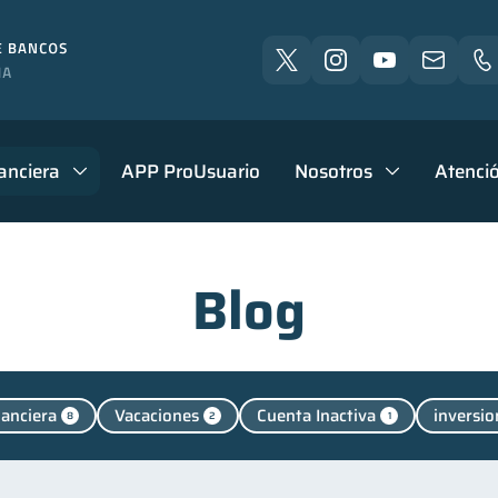
anciera
APP ProUsuario
Nosotros
Atenció
Blog
nanciera
Vacaciones
Cuenta Inactiva
inversio
8
2
1
Manejo de deudas
Educación financiera
Finanzas p
31
31
nanzas familiares
Inclusión financiera
Bienestar fi
25
22