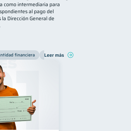
úa como intermediaria para
espondientes al pago del
 la Dirección General de
.
Leer más
ntidad financiera
Productos financieros
Inclusión financ