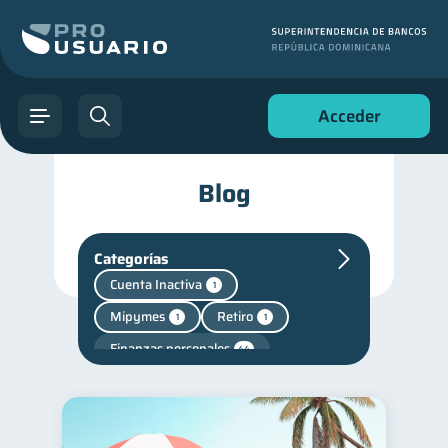
Acceder
Blog
Categorías
Cuenta Inactiva
1
Mipymes
Retiro
1
1
Finanzas personales
44
Manejo de deudas
31
Educación financiera
31
Finanzas para jóvenes
30