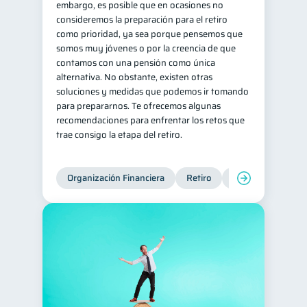
embargo, es posible que en ocasiones no
consideremos la preparación para el retiro
Historial crediticio
6
como prioridad, ya sea porque pensemos que
Ciberseguridad
5
somos muy jóvenes o por la creencia de que
contamos con una pensión como única
Servicios
4
alternativa. No obstante, existen otras
Derechos & Deberes
4
soluciones y medidas que podemos ir tomando
para prepararnos. Te ofrecemos algunas
Superintendencia de Bancos
4
recomendaciones para enfrentar los retos que
Vacaciones
2
trae consigo la etapa del retiro.
Criptomonedas
2
Cuenta Abandonada
2
Organización Financiera
Retiro
Cuenta Abandona
Inversiones
2
Finanzas Personales
1
Finanzas en Pareja
1
Educación Financiera
1
Fraudes
1
Información financiera
1