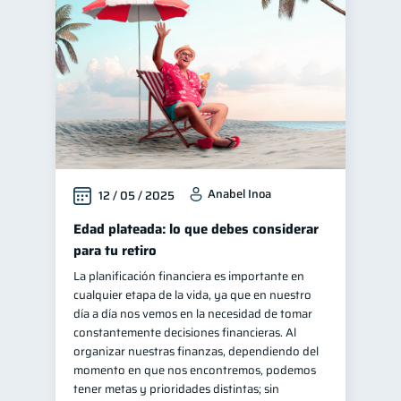
Control de deudas
30
Finanzas familiares
25
Inclusión financiera
22
Bienestar financiero
22
Finanzas para mujeres
20
Seguridad financiera
13
Anabel Inoa
12 / 05 / 2025
Salud financiera
12
Productos financieros
Edad plateada: lo que debes considerar
11
para tu retiro
Organización Financiera
10
La planificación financiera es importante en
Deudas
10
cualquier etapa de la vida, ya que en nuestro
Entidad financiera
día a día nos vemos en la necesidad de tomar
8
constantemente decisiones financieras. Al
Préstamos
Ahorro
8
8
organizar nuestras finanzas, dependiendo del
Consejos
momento en que nos encontremos, podemos
6
tener metas y prioridades distintas; sin
Tarjeta de crédito
6