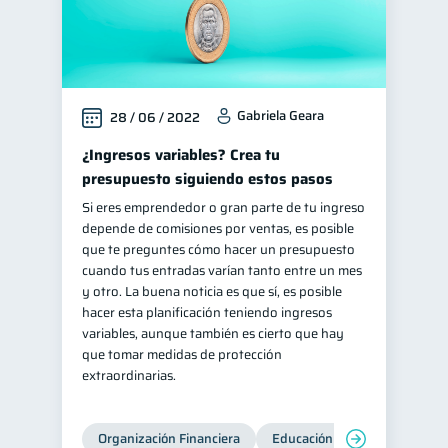
inversiones
1
Salud mental
ahorro
1
1
Doble sueldo
1
Gabriela Geara
28 / 06 / 2022
Gasto responsable
1
¿Ingresos variables? Crea tu
información financiera
1
presupuesto siguiendo estos pasos
Si eres emprendedor o gran parte de tu ingreso
depende de comisiones por ventas, es posible
que te preguntes cómo hacer un presupuesto
cuando tus entradas varían tanto entre un mes
y otro. La buena noticia es que sí, es posible
hacer esta planificación teniendo ingresos
variables, aunque también es cierto que hay
que tomar medidas de protección
extraordinarias.
Organización Financiera
Educación financiera
Inc