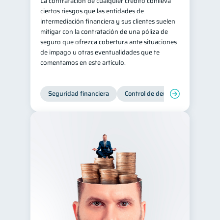
La contratación de cualquier crédito conlleva
ciertos riesgos que las entidades de
intermediación financiera y sus clientes suelen
mitigar con la contratación de una póliza de
seguro que ofrezca cobertura ante situaciones
de impago u otras eventualidades que te
comentamos en este artículo.
Seguridad financiera
Control de deudas
Manejo d