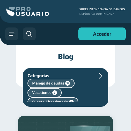
Acceder
Blog
Categorías
Manejo de deudas
31
Vacaciones
2
Cuenta Abandonada
2
Cuenta Inactiva
1
Salud mental
Retiro
1
1
Finanzas personales
44