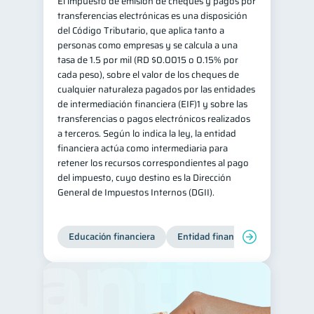
El impuesto de emisión de cheques y pagos por
transferencias electrónicas es una disposición
del Código Tributario, que aplica tanto a
personas como empresas y se calcula a una
tasa de 1.5 por mil (RD $0.0015 o 0.15% por
cada peso), sobre el valor de los cheques de
cualquier naturaleza pagados por las entidades
de intermediación financiera (EIF)1 y sobre las
transferencias o pagos electrónicos realizados
a terceros. Según lo indica la ley, la entidad
financiera actúa como intermediaria para
retener los recursos correspondientes al pago
del impuesto, cuyo destino es la Dirección
General de Impuestos Internos (DGII).
Educación financiera
Entidad financiera
Producto