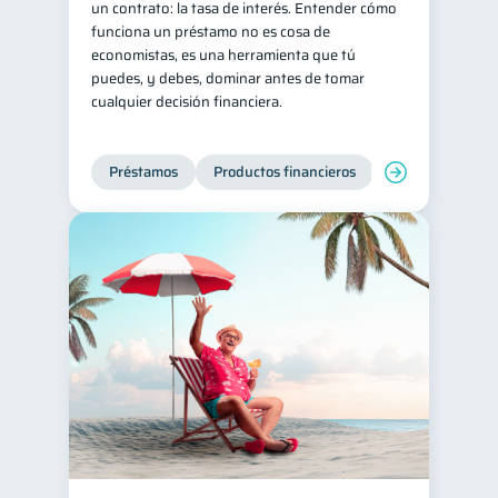
un contrato: la tasa de interés. Entender cómo
funciona un préstamo no es cosa de
Consejos
6
economistas, es una herramienta que tú
Tarjeta de crédito
6
puedes, y debes, dominar antes de tomar
cualquier decisión financiera.
Historial crediticio
6
Ciberseguridad
5
Préstamos
Productos financieros
Manejo de deud
Servicios
4
Derechos & Deberes
4
Superintendencia de Bancos
4
Criptomonedas
2
Inversiones
2
Finanzas Personales
1
Finanzas en Pareja
1
Educación Financiera
1
Fraudes
Mipymes
1
1
Información financiera
1