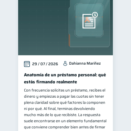
Educación financiera
31
Finanzas para jóvenes
30
Control de deudas
30
Finanzas familiares
25
Inclusión financiera
22
Bienestar financiero
22
Dahianna Maríñez
29 / 07 / 2026
Finanzas para mujeres
20
Seguridad financiera
Anatomía de un préstamo personal: qué
13
estás firmando realmente
Salud financiera
12
Con frecuencia solicitas un préstamo, recibes el
Productos financieros
11
dinero y empiezas a pagar las cuotas sin tener
Organización Financiera
plena claridad sobre qué factores la componen
10
ni por qué. Al final, terminas devolviendo
Deudas
10
mucho más de lo que recibiste. La respuesta
Entidad financiera
suele encontrarse en un elemento fundamental
8
que conviene comprender bien antes de firmar
Préstamos
Ahorro
8
8