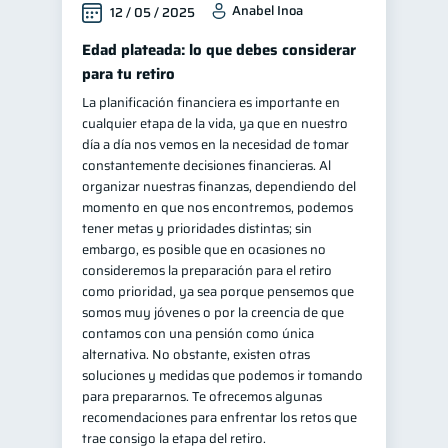
Anabel Inoa
12 / 05 / 2025
inversiones
ahorro
1
1
Edad plateada: lo que debes considerar
Doble sueldo
1
para tu retiro
Gasto responsable
1
La planificación financiera es importante en
cualquier etapa de la vida, ya que en nuestro
información financiera
1
día a día nos vemos en la necesidad de tomar
constantemente decisiones financieras. Al
organizar nuestras finanzas, dependiendo del
momento en que nos encontremos, podemos
tener metas y prioridades distintas; sin
embargo, es posible que en ocasiones no
consideremos la preparación para el retiro
como prioridad, ya sea porque pensemos que
somos muy jóvenes o por la creencia de que
contamos con una pensión como única
alternativa. No obstante, existen otras
soluciones y medidas que podemos ir tomando
para prepararnos. Te ofrecemos algunas
recomendaciones para enfrentar los retos que
trae consigo la etapa del retiro.