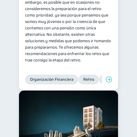
embargo, es posible que en ocasiones no
consideremos la preparación para el retiro
Tarjeta de crédito
6
como prioridad, ya sea porque pensemos que
Historial crediticio
6
somos muy jóvenes o por la creencia de que
contamos con una pensión como única
Ciberseguridad
5
alternativa. No obstante, existen otras
Derechos & Deberes
4
soluciones y medidas que podemos ir tomando
para prepararnos. Te ofrecemos algunas
Superintendencia de Bancos
4
recomendaciones para enfrentar los retos que
Cuenta Abandonada
2
trae consigo la etapa del retiro.
Inversiones
2
Finanzas Personales
1
Organización Financiera
Retiro
Cuenta Abandona
Finanzas en Pareja
1
Educación Financiera
1
Fraudes
Mipymes
1
1
Información financiera
1
inversiones
1
Salud mental
ahorro
1
1