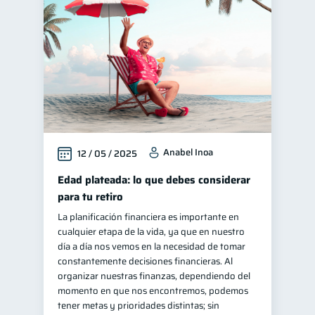
Finanzas para jóvenes
30
Control de deudas
30
Finanzas familiares
25
Inclusión financiera
22
Bienestar financiero
22
Finanzas para mujeres
20
Anabel Inoa
12 / 05 / 2025
Seguridad financiera
13
Salud financiera
Edad plateada: lo que debes considerar
12
para tu retiro
Productos financieros
11
La planificación financiera es importante en
Organización Financiera
10
cualquier etapa de la vida, ya que en nuestro
Deudas
día a día nos vemos en la necesidad de tomar
10
constantemente decisiones financieras. Al
Entidad financiera
8
organizar nuestras finanzas, dependiendo del
Préstamos
Ahorro
momento en que nos encontremos, podemos
8
8
tener metas y prioridades distintas; sin
Consejos
6