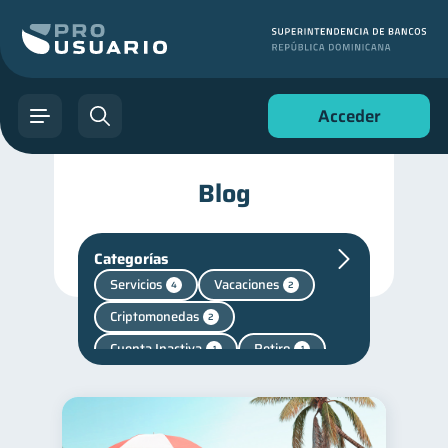
Acceder
Blog
Categorías
Servicios
Vacaciones
4
2
Criptomonedas
2
Cuenta Inactiva
Retiro
1
1
Finanzas personales
44
Manejo de deudas
31
Educación financiera
31