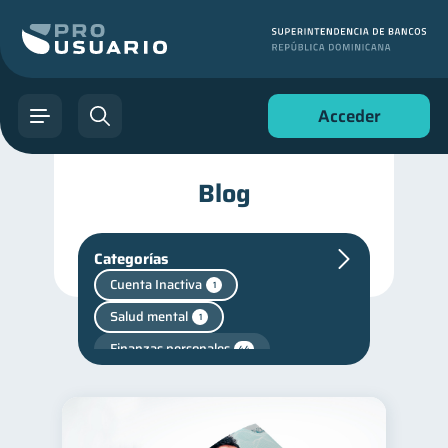
Acceder
Blog
Categorías
Cuenta Inactiva
1
Salud mental
1
Finanzas personales
44
Manejo de deudas
31
Educación financiera
31
Finanzas para jóvenes
30