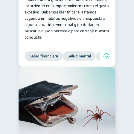
incurriendo en comportamientos como el gasto
Historial crediticio
6
excesivo. Debemos identificar si estamos
Ciberseguridad
cayendo en hábitos negativos en respuesta a
5
alguna situación emocional y no dudar en
Servicios
4
buscar la ayuda necesaria para corregir nuestra
conducta.
Derechos & Deberes
4
Superintendencia de Bancos
4
Salud financiera
Salud mental
Inclusión financier
Vacaciones
2
Criptomonedas
2
Cuenta Abandonada
2
Inversiones
2
Finanzas Personales
1
Finanzas en Pareja
1
Educación Financiera
1
Fraudes
Mipymes
1
1
Información financiera
1