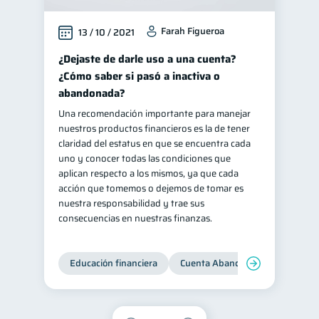
inversiones
ahorro
1
1
Farah Figueroa
13 / 10 / 2021
Retiro
Doble sueldo
1
1
¿Dejaste de darle uso a una cuenta?
Gasto responsable
1
¿Cómo saber si pasó a inactiva o
información financiera
1
abandonada?
Una recomendación importante para manejar
nuestros productos financieros es la de tener
claridad del estatus en que se encuentra cada
uno y conocer todas las condiciones que
aplican respecto a los mismos, ya que cada
acción que tomemos o dejemos de tomar es
nuestra responsabilidad y trae sus
consecuencias en nuestras finanzas.
Educación financiera
Cuenta Abandonada
Cuenta