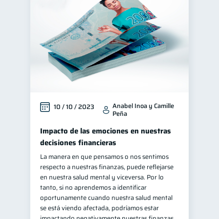
Control de deudas
30
Finanzas familiares
25
Inclusión financiera
22
Bienestar financiero
22
Finanzas para mujeres
20
Seguridad financiera
13
Anabel Inoa y Camille
10 / 10 / 2023
Salud financiera
12
Peña
Productos financieros
11
Impacto de las emociones en nuestras
Organización Financiera
10
decisiones financieras
Deudas
La manera en que pensamos o nos sentimos
10
respecto a nuestras finanzas, puede reflejarse
Entidad financiera
8
en nuestra salud mental y viceversa. Por lo
Préstamos
Ahorro
tanto, si no aprendemos a identificar
8
8
oportunamente cuando nuestra salud mental
Consejos
6
se está viendo afectada, podríamos estar
Tarjeta de crédito
impactando negativamente nuestras finanzas,
6