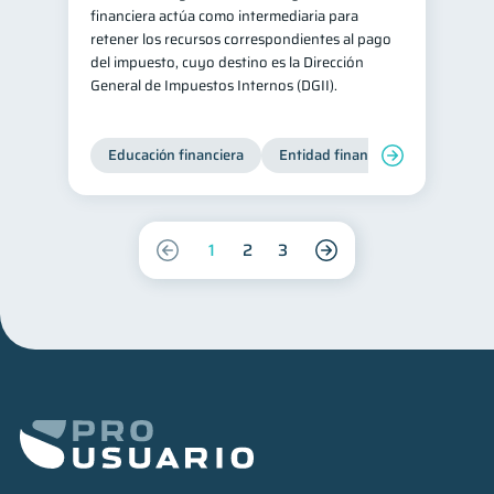
financiera actúa como intermediaria para
retener los recursos correspondientes al pago
del impuesto, cuyo destino es la Dirección
General de Impuestos Internos (DGII).
Educación financiera
Entidad financiera
Producto
1
2
3