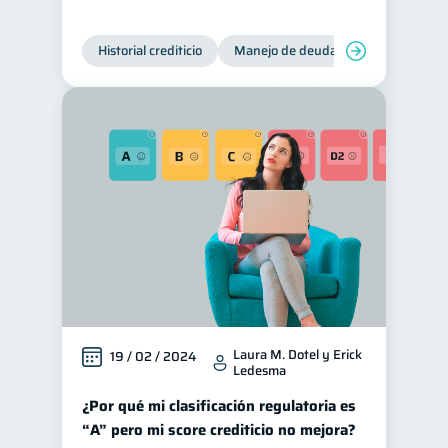
Historial crediticio
Manejo de deudas
Control de 
Laura M. Dotel y Erick
19 / 02 / 2024
Ledesma
¿Por qué mi clasificación regulatoria es
“A” pero mi score crediticio no mejora?