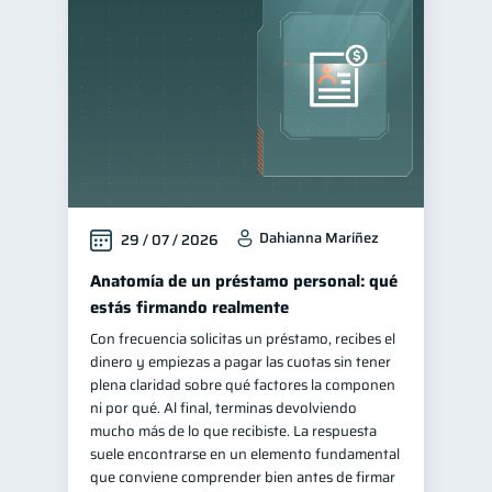
Manejo de deudas
31
Educación financiera
31
Finanzas para jóvenes
30
Control de deudas
30
Finanzas familiares
25
Inclusión financiera
22
Dahianna Maríñez
29 / 07 / 2026
Bienestar financiero
22
Finanzas para mujeres
Anatomía de un préstamo personal: qué
20
estás firmando realmente
Seguridad financiera
13
Con frecuencia solicitas un préstamo, recibes el
Salud financiera
12
dinero y empiezas a pagar las cuotas sin tener
Organización Financiera
plena claridad sobre qué factores la componen
10
ni por qué. Al final, terminas devolviendo
Deudas
10
mucho más de lo que recibiste. La respuesta
Entidad financiera
suele encontrarse en un elemento fundamental
8
que conviene comprender bien antes de firmar
Préstamos
Ahorro
8
8