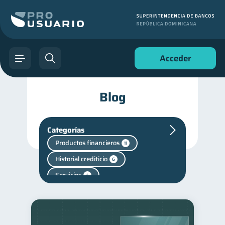
Acceder
Blog
Categorías
Productos financieros
11
Historial crediticio
6
Servicios
4
Cuenta Abandonada
2
Finanzas en Pareja
1
Finanzas personales
44