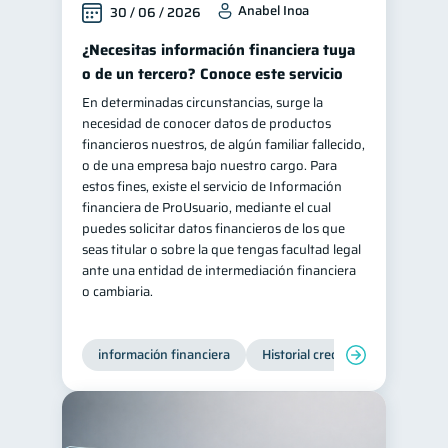
Anabel Inoa
30 / 06 / 2026
Salud mental
ahorro
1
1
¿Necesitas información financiera tuya
Retiro
Doble sueldo
1
1
o de un tercero? Conoce este servicio
Gasto responsable
1
En determinadas circunstancias, surge la
necesidad de conocer datos de productos
información financiera
1
financieros nuestros, de algún familiar fallecido,
o de una empresa bajo nuestro cargo. Para
estos fines, existe el servicio de Información
financiera de ProUsuario, mediante el cual
puedes solicitar datos financieros de los que
seas titular o sobre la que tengas facultad legal
ante una entidad de intermediación financiera
o cambiaria.
información financiera
Historial crediticio
Producto