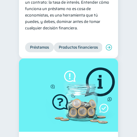
un contrato: la tasa de interés. Entender cómo
funciona un préstamo no es cosa de
Consejos
6
economistas, es una herramienta que tú
Tarjeta de crédito
6
puedes, y debes, dominar antes de tomar
cualquier decisión financiera.
Ciberseguridad
5
Derechos & Deberes
4
Préstamos
Productos financieros
Manejo de deud
Superintendencia de Bancos
4
Vacaciones
2
Criptomonedas
2
Inversiones
2
Cuenta Inactiva
1
Finanzas Personales
1
Educación Financiera
1
Fraudes
Mipymes
1
1
Información financiera
1
inversiones
1