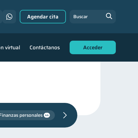
Agendar cita
Buscar
n virtual
Contáctanos
Acceder
Finanzas personales
44
de deudas
30
para mujeres
20