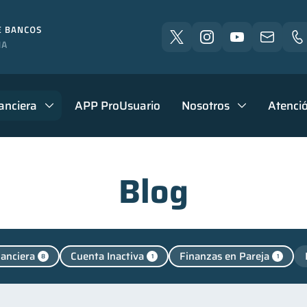
anciera
APP ProUsuario
Nosotros
Atenció
Blog
nanciera
Cuenta Inactiva
Finanzas en Pareja
8
1
1
cación financiera
Finanzas para jóvenes
Control 
31
30
nclusión financiera
Bienestar financiero
Finanzas 
22
22