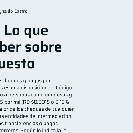
n Financiera
10
ynaldo Castro
orial crediticio
6
: Lo que
os
Vacaciones
4
2
ber sobre
versiones
1
información financiera
1
uesto
e cheques y pagos por
as es una disposición del Código
anto a personas como empresas y
1.5 por mil (RD $0.0015 o 0.15%
valor de los cheques de cualquier
as entidades de intermediación
las transferencias o pagos
terceros. Según lo indica la ley,