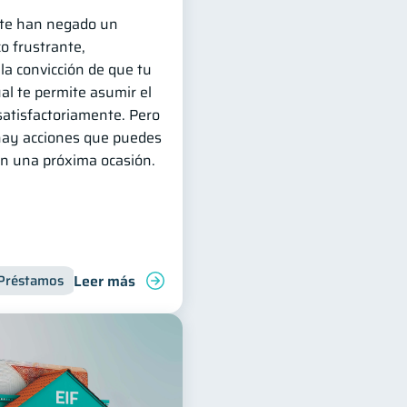
e te han negado un
o frustrante,
 la convicción de que tu
ual te permite asumir el
atisfactoriamente. Pero
 hay acciones que puedes
en una próxima ocasión.
Leer más
Préstamos
Productos financieros
Deudas
Inclusión f