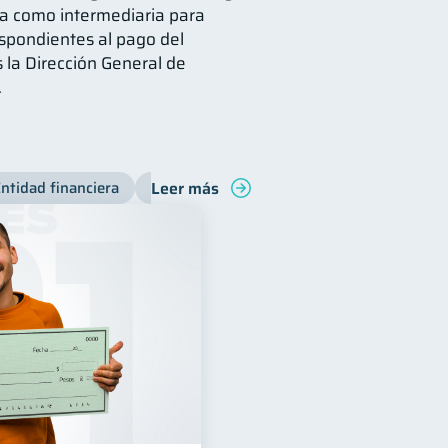
úa como intermediaria para
espondientes al pago del
 la Dirección General de
.
Leer más
ntidad financiera
Productos financieros
Inclusión financ