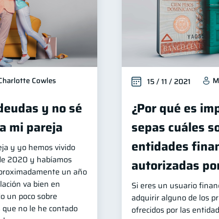
Charlotte Cowles
M
15 / 11 / 2021
eudas y no sé
¿Por qué es im
a mi pareja
sepas cuáles so
entidades fina
eja y yo hemos vivido
 de 2020 y habíamos
autorizadas por
aproximadamente un año
lación va bien en
Si eres un usuario finan
o un poco sobre
adquirir alguno de los p
s que no le he contado
ofrecidos por las entida