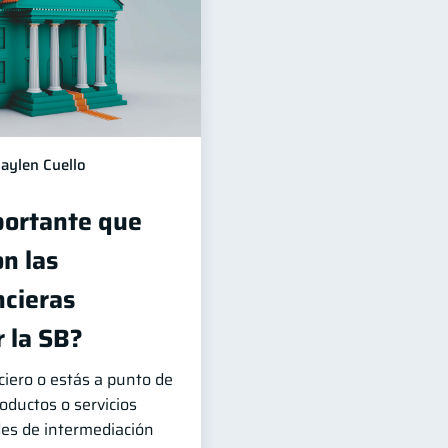
aylen Cuello
portante que
n las
ncieras
 la SB?
ciero o estás a punto de
roductos o servicios
des de intermediación