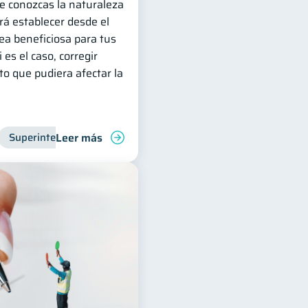
que conozcas la naturaleza
irá establecer desde el
sea beneficiosa para tus
 es el caso, corregir
o que pudiera afectar la
Leer más
Superintendencia de Bancos
Entidad financiera
Inclus