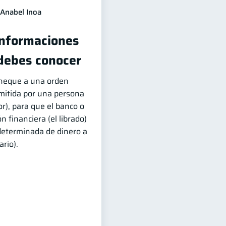
Anabel Inoa
Informaciones
debes conocer
cheque a una orden
emitida por una persona
ador), para que el banco o
n financiera (el librado)
determinada de dinero a
ario).