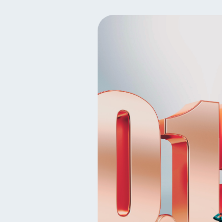
Seguridad financiera
S
13
Deudas
Préstamos
10
8
Ciberseguridad
Servic
5
Criptomonedas
Cuent
2
Educación Financiera
1
Salud mental
ahorro
1