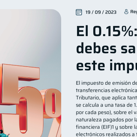
alud financiera
Productos financieros
Organizació
12
11
Re
19 / 09 / 2023
Ahorro
Consejos
Tarjeta de crédito
Hist
8
6
6
El 0.15%
ios
Derechos & Deberes
Superintendencia de Banc
4
4
a Abandonada
Inversiones
Finanzas Personales
2
2
1
debes sa
Fraudes
Mipymes
Información financiera
in
1
1
1
Retiro
Doble sueldo
Gasto responsable
1
1
1
1
este imp
El impuesto de emisión d
transferencias electrónic
Tributario, que aplica t
se calcula a una tasa de 
por cada peso), sobre el 
naturaleza pagados por l
financiera (EIF)1 y sobre 
electrónicos realizados a 