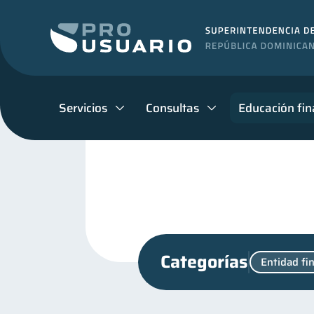
Servicios
Consultas
Educación fin
Categorías
Entidad fi
Manejo de deudas
Edu
31
Finanzas familiares
I
25