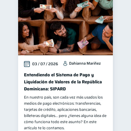
Finanzas personales
44
Manejo de deudas
31
Educación financiera
31
Finanzas para jóvenes
30
Control de deudas
30
Inclusión financiera
22
Dahianna Mariñez
03 / 07 / 2026
Bienestar financiero
22
Finanzas para mujeres
Entendiendo el Sistema de Pago y
20
Liquidación de Valores de la República
Seguridad financiera
13
Dominicana: SIPARD
Productos financieros
11
En nuestro país, son cada vez más usados los
Organización Financiera
10
medios de pago electrónicos: transferencias,
tarjetas de crédito, aplicaciones bancarias,
Deudas
10
billeteras digitales… pero ¿tienes alguna idea de
Entidad financiera
cómo funciona todo este asunto? En este
8
artículo te lo contamos.
Préstamos
Ahorro
8
8