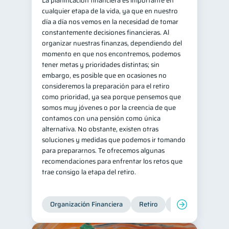
La planificación financiera es importante en
cualquier etapa de la vida, ya que en nuestro
Información financiera
1
día a día nos vemos en la necesidad de tomar
ahorro
Retiro
constantemente decisiones financieras. Al
1
1
organizar nuestras finanzas, dependiendo del
Doble sueldo
1
momento en que nos encontremos, podemos
Gasto responsable
tener metas y prioridades distintas; sin
1
embargo, es posible que en ocasiones no
información financiera
1
consideremos la preparación para el retiro
como prioridad, ya sea porque pensemos que
somos muy jóvenes o por la creencia de que
contamos con una pensión como única
alternativa. No obstante, existen otras
soluciones y medidas que podemos ir tomando
para prepararnos. Te ofrecemos algunas
recomendaciones para enfrentar los retos que
trae consigo la etapa del retiro.
Organización Financiera
Retiro
Cuenta Abandona