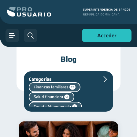
Acceder
Blog
Categorías
Finanzas familiares
25
Salud financiera
12
Cuenta Abandonada
2
Finanzas en Pareja
1
inversiones
1
Salud mental
1