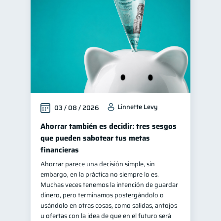
Finanzas en Pareja
1
Fraudes
inversiones
1
1
Finanzas personales
44
Educación financiera
31
Finanzas para jóvenes
30
Control de deudas
30
Linnette Levy
03 / 08 / 2026
Finanzas familiares
25
Inclusión financiera
Ahorrar también es decidir: tres sesgos
22
que pueden sabotear tus metas
Finanzas para mujeres
20
financieras
Salud financiera
12
Ahorrar parece una decisión simple, sin
Productos financieros
11
embargo, en la práctica no siempre lo es.
Muchas veces tenemos la intención de guardar
Organización Financiera
10
dinero, pero terminamos postergándolo o
Deudas
Préstamos
usándolo en otras cosas, como salidas, antojos
10
8
u ofertas con la idea de que en el futuro será
Ahorro
8