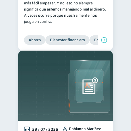
más fácil empezar. Y no, eso no siempre
Tarjeta de crédito
significa que estemos manejando mal el dinero.
6
A veces ocurre porque nuestra mente nos
Historial crediticio
6
juega en contra.
Servicios
4
Derechos & Deberes
4
Ahorro
Bienestar financiero
Educación financiera
Superintendencia de Bancos
4
Vacaciones
2
Criptomonedas
2
Cuenta Abandonada
2
Inversiones
2
Cuenta Inactiva
1
Finanzas Personales
1
Educación Financiera
1
Mipymes
1
Dahianna Maríñez
29 / 07 / 2026
Información financiera
1