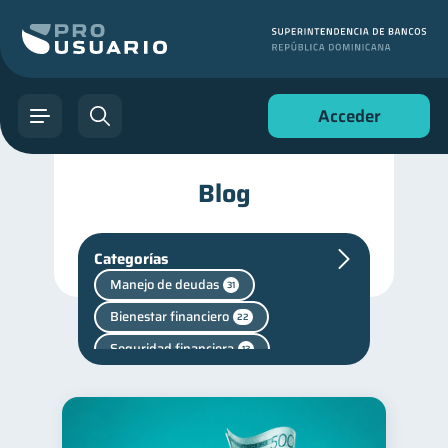
Acceder
Blog
Categorías
Manejo de deudas
31
Bienestar financiero
22
Seguridad financiera
13
Entidad financiera
8
Consejos
6
Ciberseguridad
5