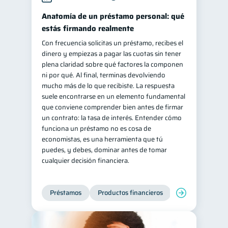
Salud mental
ahorro
Anatomía de un préstamo personal: qué
1
1
estás firmando realmente
Retiro
Doble sueldo
1
1
Con frecuencia solicitas un préstamo, recibes el
Gasto responsable
1
dinero y empiezas a pagar las cuotas sin tener
información financiera
plena claridad sobre qué factores la componen
1
ni por qué. Al final, terminas devolviendo
mucho más de lo que recibiste. La respuesta
suele encontrarse en un elemento fundamental
que conviene comprender bien antes de firmar
un contrato: la tasa de interés. Entender cómo
funciona un préstamo no es cosa de
economistas, es una herramienta que tú
puedes, y debes, dominar antes de tomar
cualquier decisión financiera.
Préstamos
Productos financieros
Manejo de deud