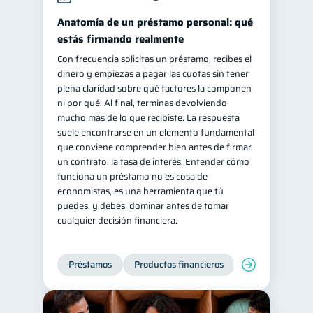
Retiro
Doble sueldo
Anatomía de un préstamo personal: qué
1
1
estás firmando realmente
Gasto responsable
1
Con frecuencia solicitas un préstamo, recibes el
información financiera
1
dinero y empiezas a pagar las cuotas sin tener
plena claridad sobre qué factores la componen
ni por qué. Al final, terminas devolviendo
mucho más de lo que recibiste. La respuesta
suele encontrarse en un elemento fundamental
que conviene comprender bien antes de firmar
un contrato: la tasa de interés. Entender cómo
funciona un préstamo no es cosa de
economistas, es una herramienta que tú
puedes, y debes, dominar antes de tomar
cualquier decisión financiera.
Préstamos
Productos financieros
Manejo de deud