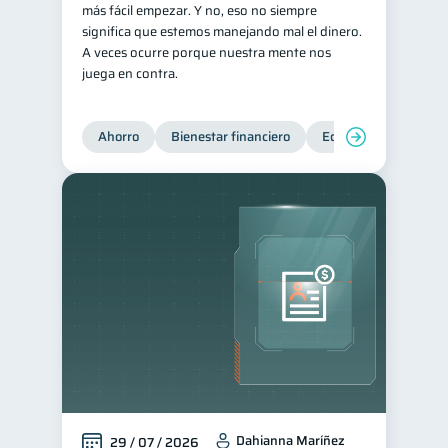
más fácil empezar. Y no, eso no siempre
Servicios
significa que estemos manejando mal el dinero.
4
A veces ocurre porque nuestra mente nos
Derechos & Deberes
4
juega en contra.
Superintendencia de Bancos
4
Vacaciones
2
Ahorro
Bienestar financiero
Educación financiera
Criptomonedas
2
Cuenta Abandonada
2
Inversiones
2
Cuenta Inactiva
1
Finanzas Personales
1
Educación Financiera
1
Fraudes
Mipymes
1
1
Información financiera
1
inversiones
1
Dahianna Maríñez
29 / 07 / 2026
Salud mental
ahorro
1
1