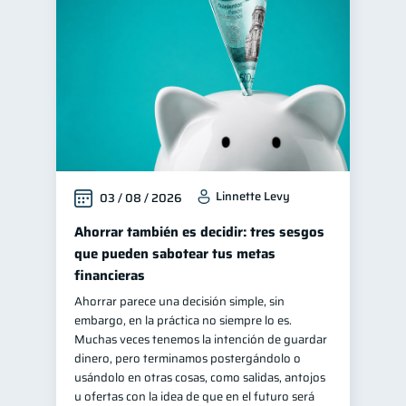
Deudas
Consejos
10
6
Finanzas en Pareja
1
Educación financiera
31
Finanzas para jóvenes
30
Control de deudas
30
Finanzas familiares
25
Linnette Levy
03 / 08 / 2026
Inclusión financiera
22
Finanzas para mujeres
Ahorrar también es decidir: tres sesgos
20
que pueden sabotear tus metas
Organización Financiera
10
financieras
Entidad financiera
8
Ahorrar parece una decisión simple, sin
Préstamos
Ahorro
8
8
embargo, en la práctica no siempre lo es.
Muchas veces tenemos la intención de guardar
Tarjeta de crédito
6
dinero, pero terminamos postergándolo o
Historial crediticio
usándolo en otras cosas, como salidas, antojos
6
u ofertas con la idea de que en el futuro será
Ciberseguridad
5