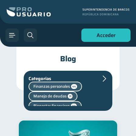
Acceder
Blog
Categorías
Finanzas personales
44
Manejo de deudas
31
Bienestar financiero
22
Seguridad financiera
13
Salud financiera
12
Productos financieros
11