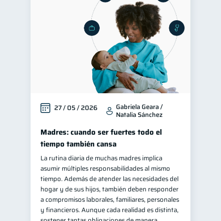
Control de deudas
30
Finanzas familiares
25
Inclusión financiera
22
Bienestar financiero
22
Seguridad financiera
13
Salud financiera
12
Gabriela Geara /
27 / 05 / 2026
Productos financieros
11
Natalia Sánchez
Organización Financiera
10
Madres: cuando ser fuertes todo el
Deudas
10
tiempo también cansa
Entidad financiera
La rutina diaria de muchas madres implica
8
asumir múltiples responsabilidades al mismo
Préstamos
Ahorro
8
8
tiempo. Además de atender las necesidades del
Consejos
hogar y de sus hijos, también deben responder
6
a compromisos laborales, familiares, personales
Tarjeta de crédito
6
y financieros. Aunque cada realidad es distinta,
Historial crediticio
sostener tantas obligaciones de manera
6