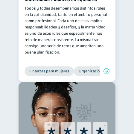
Todos y todas desempeñamos distintos roles
Salud mental
ahorro
1
1
en la cotidianidad, tanto en el ámbito personal
Retiro
Doble sueldo
1
1
como profesional. Cada uno de ellos implica
responsabilidades y desafíos, y la maternidad
Gasto responsable
1
es uno de esos roles que especialmente nos
información financiera
1
reta de manera consistente. La misma trae
consigo una serie de retos que ameritan una
buena planificación.
Finanzas para mujeres
Organización Financiera