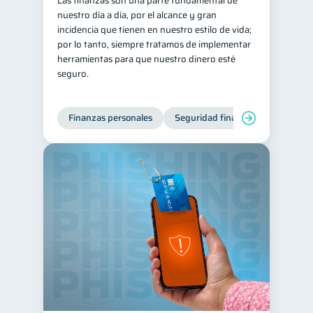
Las finanzas son una parte fundamental de
nuestro día a día, por el alcance y gran
incidencia que tienen en nuestro estilo de vida;
por lo tanto, siempre tratamos de implementar
herramientas para que nuestro dinero esté
seguro.
Finanzas personales
Seguridad financiera
Cibers