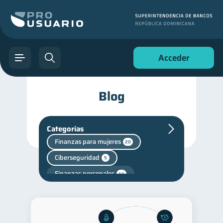
Acceder
Blog
Categorías
Finanzas para mujeres
20
Ciberseguridad
5
Finanzas personales
44
Manejo de deudas
31
Educación financiera
31
Finanzas para jóvenes
30