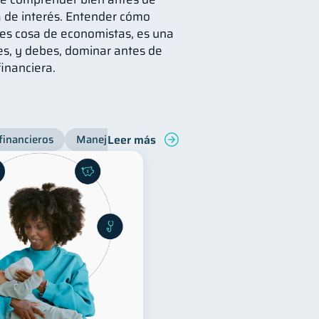
sa de interés. Entender cómo
es cosa de economistas, es una
s, y debes, dominar antes de
financiera.
Leer más
financieros
Manejo de deudas
Bienestar financiero
C