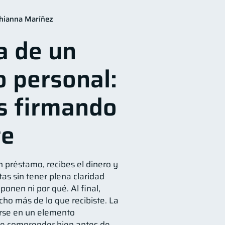
Préstamos
8
hianna Maríñez
idad
Servicios
5
4
a de un
das
2
Finanzas en Pareja
1
 personal:
versiones
1
información financiera
1
s firmando
te
n préstamo, recibes el dinero y
as sin tener plena claridad
onen ni por qué. Al final,
ho más de lo que recibiste. La
rse en un elemento
e comprender bien antes de