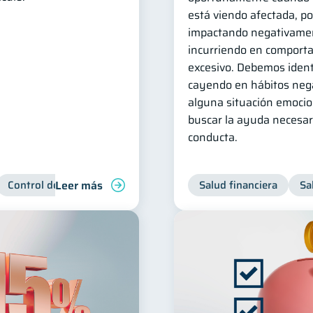
está viendo afectada, p
impactando negativamen
incurriendo en comport
excesivo. Debemos ident
cayendo en hábitos neg
alguna situación emocio
buscar la ayuda necesar
conducta.
Leer más
Control de deudas
Manejo de deudas
Salud financiera
Derechos & Debe
Sa