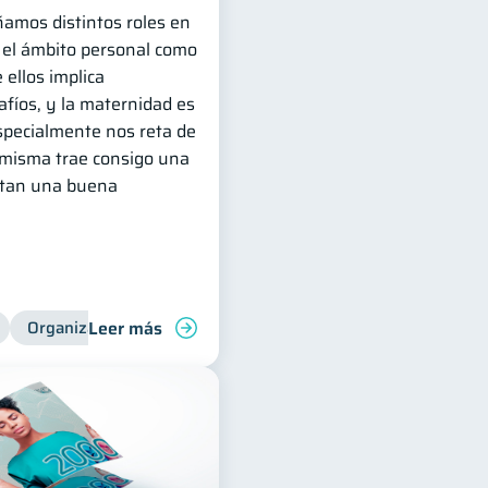
amos distintos roles en
n el ámbito personal como
 ellos implica
fíos, y la maternidad es
specialmente nos reta de
 misma trae consigo una
itan una buena
Leer más
Organización Financiera