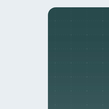
Salud financiera
Organ
12
Ahorro
Consejos
8
6
Derechos & Deberes
S
4
Cuenta Abandonada
I
2
Educación Financiera
1
Salud mental
ahorro
1