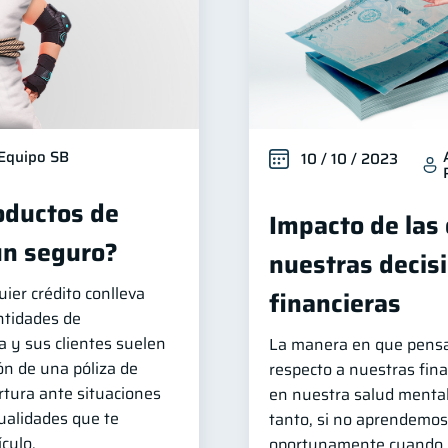
Equipo SB
10 / 10 / 2023
oductos de
Impacto de las
un seguro?
nuestras decis
uier crédito conlleva
financieras
entidades de
a y sus clientes suelen
La manera en que pens
ión de una póliza de
respecto a nuestras fina
rtura ante situaciones
en nuestra salud mental 
ualidades que te
tanto, si no aprendemos 
culo.
oportunamente cuando n