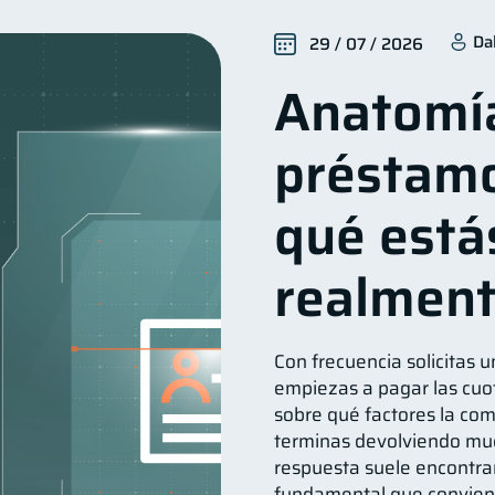
ización Financiera
Deudas
Entidad financiera
10
10
8
Da
29 / 07 / 2026
Tarjeta de crédito
Historial crediticio
Cibersegur
6
6
Anatomí
uperintendencia de Bancos
Vacaciones
Criptomone
4
2
nversiones
Cuenta Inactiva
Finanzas Personales
2
1
1
préstamo
Fraudes
Mipymes
Información financiera
in
1
1
1
Retiro
Doble sueldo
Gasto responsable
1
1
1
1
qué está
realmen
Con frecuencia solicitas u
empiezas a pagar las cuot
sobre qué factores la comp
terminas devolviendo muc
respuesta suele encontra
fundamental que convien