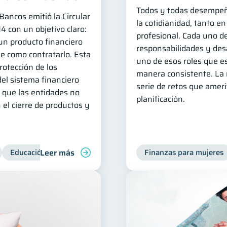
Todos y todas desempeñ
ancos emitió la Circular
la cotidianidad, tanto e
con un objetivo claro:
profesional. Cada uno de
un producto financiero
responsabilidades y desa
le como contratarlo. Esta
uno de esos roles que e
protección de los
manera consistente. La
del sistema financiero
serie de retos que amer
que las entidades no
planificación.
 el cierre de productos y
Leer más
Educación financiera
Superintendencia de Bancos
Finanzas para mujeres