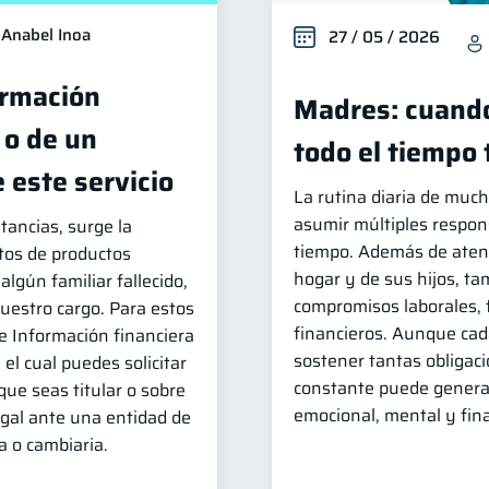
Anabel Inoa
27 / 05 / 2026
ormación
Madres: cuando
 o de un
todo el tiempo
 este servicio
La rutina diaria de muc
asumir múltiples respon
tancias, surge la
tiempo. Además de atend
tos de productos
hogar y de sus hijos, t
algún familiar fallecido,
compromisos laborales, 
uestro cargo. Para estos
financieros. Aunque cada
 de Información financiera
sostener tantas obligac
el cual puedes solicitar
constante puede genera
que seas titular o sobre
emocional, mental y fina
egal ante una entidad de
a o cambiaria.