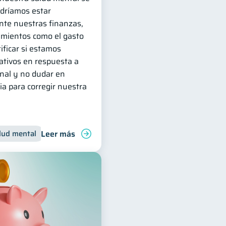
odríamos estar
te nuestras finanzas,
amientos como el gasto
ificar si estamos
ativos en respuesta a
nal y no dudar en
ia para corregir nuestra
Leer más
res
lud mental
Préstamos
Inclusión financiera
Productos financieros
Finanzas para jóvenes