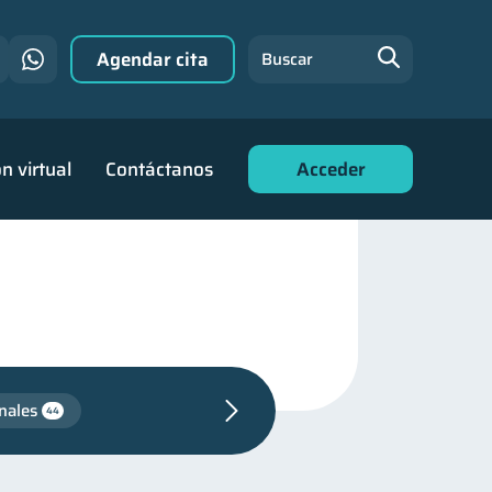
Agendar cita
Buscar
n virtual
Contáctanos
Acceder
nales
44
de deudas
30
financiera
13