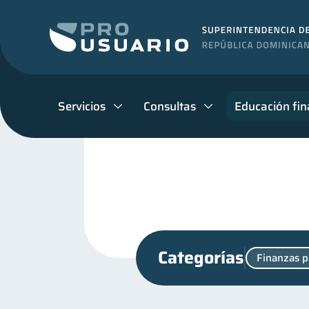
Servicios
Consultas
Educación fin
Categorías
Finanzas p
Manejo de deudas
Edu
31
Finanzas familiares
I
25