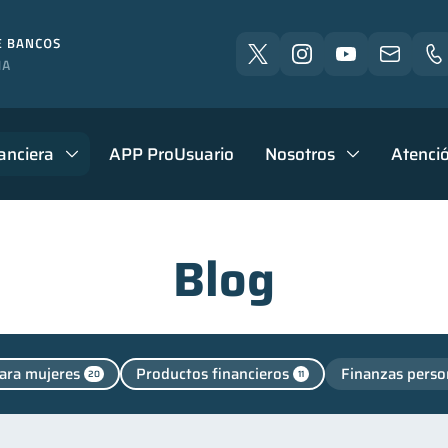
anciera
APP ProUsuario
Nosotros
Atenció
Blog
ara mujeres
Productos financieros
Finanzas perso
20
11
cación financiera
Finanzas para jóvenes
Control 
31
30
nclusión financiera
Bienestar financiero
Seguridad 
22
22