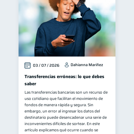
Manejo de deudas
31
Educación financiera
31
Finanzas para jóvenes
30
Control de deudas
30
Finanzas familiares
25
Inclusión financiera
22
Dahianna Mariñez
03 / 07 / 2026
Bienestar financiero
22
Finanzas para mujeres
Transferencias erróneas: lo que debes
20
saber
Salud financiera
12
Las transferencias bancarias son un recurso de
Productos financieros
11
uso cotidiano que facilitan el movimiento de
Organización Financiera
fondos de manera rápida y segura. Sin
10
embargo, un error al ingresar los datos del
Deudas
10
destinatario puede desencadenar una serie de
Entidad financiera
inconvenientes difíciles de sortear. En este
8
artículo explicamos qué ocurre cuando se
Préstamos
Ahorro
8
8