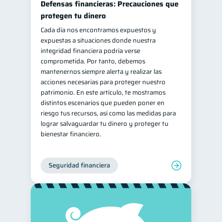
Defensas financieras: Precauciones que
ahorro
Retiro
protegen tu dinero
1
1
Cada día nos encontramos expuestos y
Doble sueldo
1
expuestas a situaciones donde nuestra
Gasto responsable
1
integridad financiera podría verse
comprometida. Por tanto, debemos
información financiera
1
mantenernos siempre alerta y realizar las
acciones necesarias para proteger nuestro
patrimonio. En este artículo, te mostramos
distintos escenarios que pueden poner en
riesgo tus recursos, así como las medidas para
lograr salvaguardar tu dinero y proteger tu
bienestar financiero.
Seguridad financiera