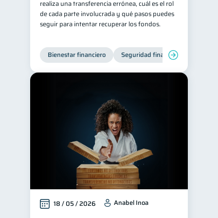
realiza una transferencia errónea, cuál es el rol
de cada parte involucrada y qué pasos puedes
Consejos
6
seguir para intentar recuperar los fondos.
Tarjeta de crédito
6
Historial crediticio
6
Bienestar financiero
Seguridad financiera
Ciberseguridad
5
Servicios
4
Derechos & Deberes
4
Superintendencia de Bancos
4
Vacaciones
Inversiones
2
2
Cuenta Inactiva
1
Finanzas Personales
1
Finanzas en Pareja
1
Educación Financiera
1
Mipymes
1
Anabel Inoa
18 / 05 / 2026
Información financiera
1