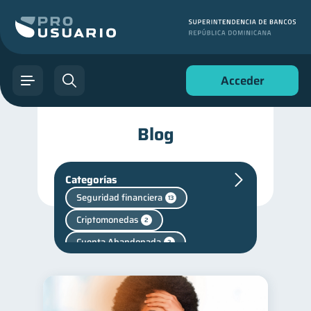
Acceder
Blog
Categorías
Seguridad financiera
13
Criptomonedas
2
Cuenta Abandonada
2
Fraudes
inversiones
1
1
Salud mental
1
Finanzas personales
44