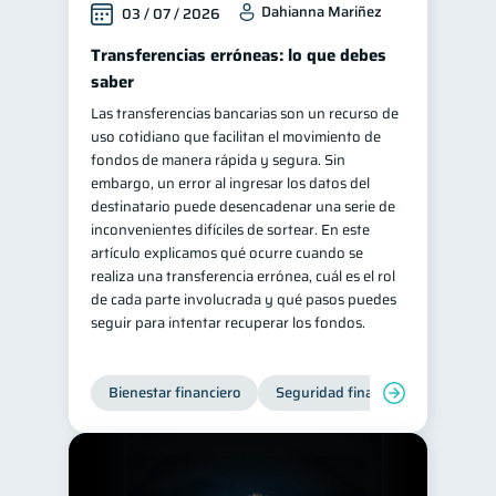
Dahianna Mariñez
03 / 07 / 2026
ahorro
Retiro
1
1
Transferencias erróneas: lo que debes
Doble sueldo
1
saber
Gasto responsable
1
Las transferencias bancarias son un recurso de
uso cotidiano que facilitan el movimiento de
información financiera
1
fondos de manera rápida y segura. Sin
embargo, un error al ingresar los datos del
destinatario puede desencadenar una serie de
inconvenientes difíciles de sortear. En este
artículo explicamos qué ocurre cuando se
realiza una transferencia errónea, cuál es el rol
de cada parte involucrada y qué pasos puedes
seguir para intentar recuperar los fondos.
Bienestar financiero
Seguridad financiera