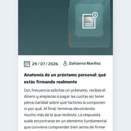
Finanzas personales
44
Educación financiera
31
Finanzas para jóvenes
30
Control de deudas
30
Finanzas familiares
25
Inclusión financiera
22
Dahianna Maríñez
29 / 07 / 2026
Bienestar financiero
22
Finanzas para mujeres
Anatomía de un préstamo personal: qué
20
estás firmando realmente
Salud financiera
12
Con frecuencia solicitas un préstamo, recibes el
Productos financieros
11
dinero y empiezas a pagar las cuotas sin tener
Organización Financiera
plena claridad sobre qué factores la componen
10
ni por qué. Al final, terminas devolviendo
Deudas
10
mucho más de lo que recibiste. La respuesta
Entidad financiera
suele encontrarse en un elemento fundamental
8
que conviene comprender bien antes de firmar
Préstamos
Ahorro
8
8