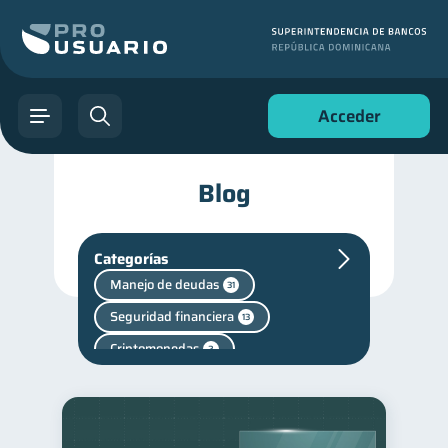
Acceder
Blog
Categorías
Manejo de deudas
31
Seguridad financiera
13
Criptomonedas
2
Cuenta Abandonada
2
Fraudes
inversiones
1
1
Salud mental
1