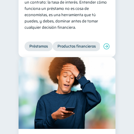
un contrato: la tasa de interés. Entender cómo
funciona un préstamo no es cosa de
Consejos
6
economistas, es una herramienta que tú
Tarjeta de crédito
6
puedes, y debes, dominar antes de tomar
cualquier decisión financiera.
Historial crediticio
6
Ciberseguridad
5
Préstamos
Productos financieros
Manejo de deud
Servicios
4
Derechos & Deberes
4
Superintendencia de Bancos
4
Vacaciones
Inversiones
2
2
Cuenta Inactiva
1
Finanzas Personales
1
Finanzas en Pareja
1
Educación Financiera
1
Mipymes
1
Información financiera
1