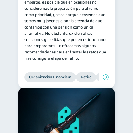
embargo, es posible que en ocasiones no
consideremos la preparación para el retiro
Historial crediticio
6
como prioridad, ya sea porque pensemos que
Ciberseguridad
5
somos muy jóvenes o por la creencia de que
contamos con una pensión como única
Servicios
4
alternativa. No obstante, existen otras
Derechos & Deberes
4
soluciones y medidas que podemos ir tomando
para prepararnos. Te ofrecemos algunas
Superintendencia de Bancos
4
recomendaciones para enfrentar los retos que
Vacaciones
2
trae consigo la etapa del retiro.
Criptomonedas
2
Inversiones
2
Organización Financiera
Retiro
Cuenta Abandona
Cuenta Inactiva
1
Finanzas Personales
1
Finanzas en Pareja
1
Educación Financiera
1
Mipymes
1
Información financiera
1