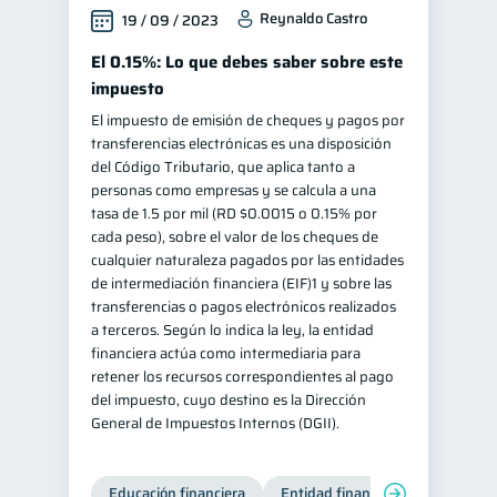
Reynaldo Castro
19 / 09 / 2023
El 0.15%: Lo que debes saber sobre este
impuesto
El impuesto de emisión de cheques y pagos por
transferencias electrónicas es una disposición
del Código Tributario, que aplica tanto a
personas como empresas y se calcula a una
tasa de 1.5 por mil (RD $0.0015 o 0.15% por
cada peso), sobre el valor de los cheques de
cualquier naturaleza pagados por las entidades
de intermediación financiera (EIF)1 y sobre las
transferencias o pagos electrónicos realizados
a terceros. Según lo indica la ley, la entidad
financiera actúa como intermediaria para
retener los recursos correspondientes al pago
del impuesto, cuyo destino es la Dirección
General de Impuestos Internos (DGII).
Educación financiera
Entidad financiera
Producto