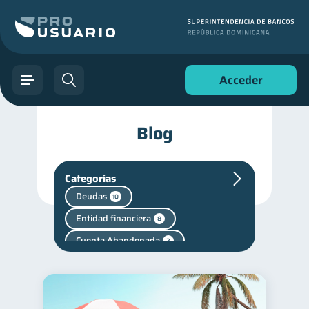
Acceder
Blog
Categorías
Deudas
10
Entidad financiera
8
Cuenta Abandonada
2
Fraudes
1
Finanzas personales
44
Manejo de deudas
31