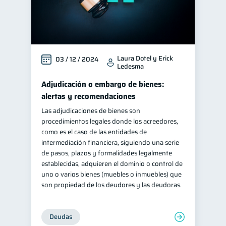
inversiones
1
Salud mental
ahorro
1
1
Retiro
Doble sueldo
1
1
Laura Dotel y Erick
03 / 12 / 2024
Gasto responsable
1
Ledesma
información financiera
1
Adjudicación o embargo de bienes:
alertas y recomendaciones
Las adjudicaciones de bienes son
procedimientos legales donde los acreedores,
como es el caso de las entidades de
intermediación financiera, siguiendo una serie
de pasos, plazos y formalidades legalmente
establecidas, adquieren el dominio o control de
uno o varios bienes (muebles o inmuebles) que
son propiedad de los deudores y las deudoras.
Deudas