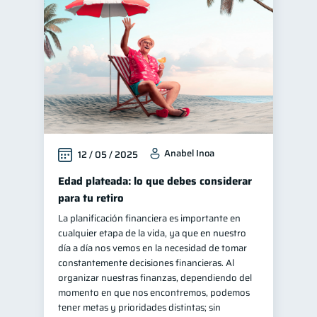
Educación financiera
31
Finanzas para jóvenes
30
Control de deudas
30
Finanzas familiares
25
Inclusión financiera
22
Bienestar financiero
22
Anabel Inoa
12 / 05 / 2025
Finanzas para mujeres
20
Seguridad financiera
Edad plateada: lo que debes considerar
13
para tu retiro
Salud financiera
12
La planificación financiera es importante en
Productos financieros
11
cualquier etapa de la vida, ya que en nuestro
Organización Financiera
día a día nos vemos en la necesidad de tomar
10
constantemente decisiones financieras. Al
Préstamos
Ahorro
8
8
organizar nuestras finanzas, dependiendo del
Consejos
momento en que nos encontremos, podemos
6
tener metas y prioridades distintas; sin
Tarjeta de crédito
6