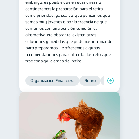
embargo, es posible que en ocasiones no
consideremos la preparación para el retiro
Ciberseguridad
5
como prioridad, ya sea porque pensemos que
Servicios
4
somos muy jóvenes o por la creencia de que
contamos con una pensión como única
Derechos & Deberes
4
alternativa. No obstante, existen otras
Superintendencia de Bancos
4
soluciones y medidas que podemos ir tomando
para prepararnos. Te ofrecemos algunas
Vacaciones
2
recomendaciones para enfrentar los retos que
Criptomonedas
2
trae consigo la etapa del retiro.
Cuenta Abandonada
2
Inversiones
2
Organización Financiera
Retiro
Cuenta Abandona
Cuenta Inactiva
1
Finanzas Personales
1
Finanzas en Pareja
1
Educación Financiera
1
Mipymes
1
Información financiera
1