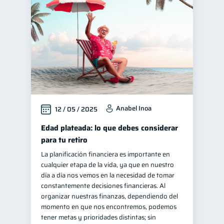
Finanzas familiares
25
Inclusión financiera
22
Bienestar financiero
22
Finanzas para mujeres
20
Seguridad financiera
13
Salud financiera
12
Anabel Inoa
12 / 05 / 2025
Productos financieros
11
Organización Financiera
Edad plateada: lo que debes considerar
10
para tu retiro
Deudas
10
La planificación financiera es importante en
Entidad financiera
8
cualquier etapa de la vida, ya que en nuestro
Préstamos
Ahorro
día a día nos vemos en la necesidad de tomar
8
8
constantemente decisiones financieras. Al
Consejos
6
organizar nuestras finanzas, dependiendo del
Tarjeta de crédito
momento en que nos encontremos, podemos
6
tener metas y prioridades distintas; sin
Historial crediticio
6