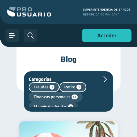
Acceder
Blog
Categorías
Fraudes
Retiro
1
1
Finanzas personales
44
Manejo de deudas
31
Educación financiera
31
Finanzas para jóvenes
30
Control de deudas
30