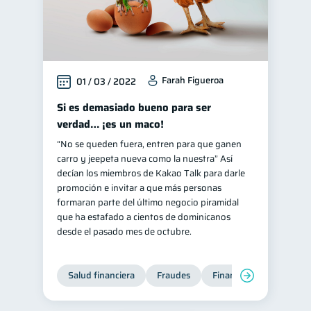
inversiones
1
Salud mental
ahorro
1
1
Doble sueldo
1
Farah Figueroa
01 / 03 / 2022
Gasto responsable
1
Si es demasiado bueno para ser
información financiera
1
verdad… ¡es un maco!
“No se queden fuera, entren para que ganen
carro y jeepeta nueva como la nuestra” Así
decían los miembros de Kakao Talk para darle
promoción e invitar a que más personas
formaran parte del último negocio piramidal
que ha estafado a cientos de dominicanos
desde el pasado mes de octubre.
Salud financiera
Fraudes
Finanzas personales