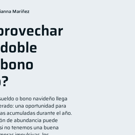
financieros
11
ianna Mariñez
orro
8
provechar
4
nada
Inversiones
2
2
 doble
ciera
1
Gasto responsable
1
 bono
o?
sueldo o bono navideño llega
erado: una oportunidad para
eras acumuladas durante el año.
ión de abundancia puede
si no tenemos una buena
ompras impulsivas, los