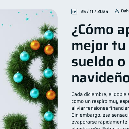
Seguridad financiera
Salud financiera
Productos 
13
12
Dah
25 / 11 / 2025
Deudas
Entidad financiera
Préstamos
Ah
10
8
8
¿Cómo a
orial crediticio
Ciberseguridad
Derechos & Deberes
6
5
Vacaciones
Criptomonedas
Cuenta Abando
4
2
2
mejor tu
zas Personales
Finanzas en Pareja
Educación Finan
1
1
inversiones
ahorro
Retiro
Doble sueldo
1
1
1
1
sueldo o
navideñ
Cada diciembre, el doble 
como un respiro muy esp
aliviar tensiones financi
Sin embargo, esa sensac
evaporarse rápidamente 
planificación. Entre las c