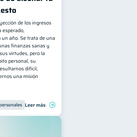
uesto
yección de los ingresos
o esperado,
 un año. Se trata de una
unas finanzas sanas y
sus virtudes, pero la
ito personal, su
ultarnos difícil,
cernos una misión
Leer más
para jóvenes
personales
Educación financiera
Manejo de deudas
Finanzas familiares