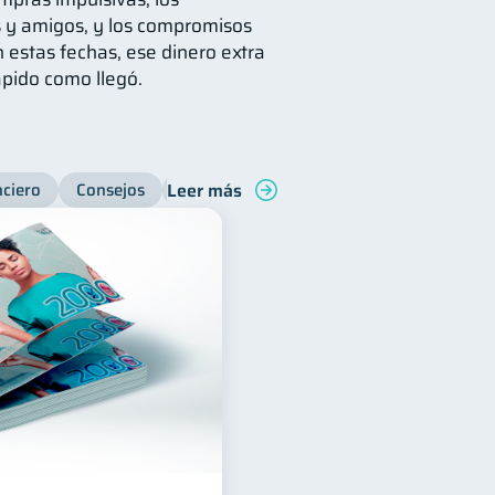
s y amigos, y los compromisos
estas fechas, ese dinero extra
pido como llegó.
Leer más
nciero
Consejos
Organización Financiera
Finanzas pe