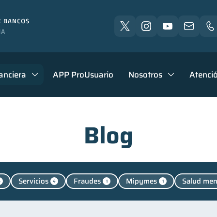
anciera
APP ProUsuario
Nosotros
Atenció
Blog
Servicios
Fraudes
Mipymes
Salud men
6
4
1
1
Manejo de deudas
Educación financiera
Finanzas p
31
31
nanzas familiares
Inclusión financiera
Bienestar fi
25
22