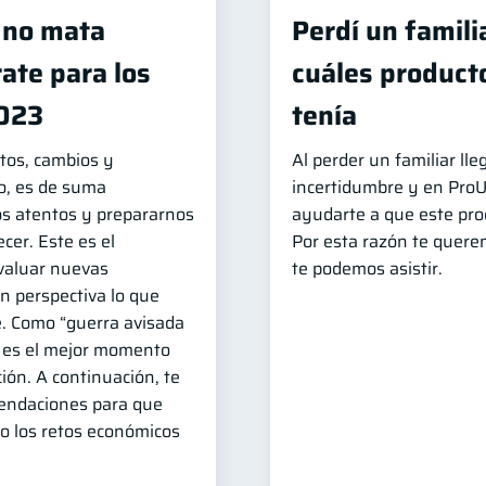
 no mata
Perdí un famili
ate para los
cuáles product
2023
tenía
tos, cambios y
Al perder un familiar l
to, es de suma
incertidumbre y en Pro
s atentos y prepararnos
ayudarte a que este proc
cer. Este es el
Por esta razón te quere
valuar nuevas
te podemos asistir.
n perspectiva lo que
. Como “guerra avisada
 es el mejor momento
ión. A continuación, te
endaciones para que
to los retos económicos