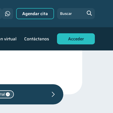
Agendar cita
Buscar
n virtual
Contáctanos
Acceder
tal
1
ara jóvenes
30
nanciero
22