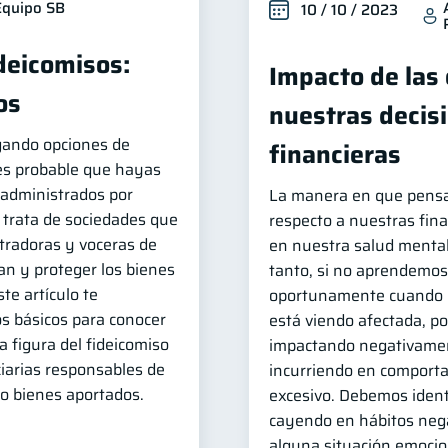
Equipo SB
10 / 10 / 2023
ideicomisos:
Impacto de las
os
nuestras decis
igando opciones de
financieras
 es probable que hayas
administrados por
La manera en que pens
e trata de sociedades que
respecto a nuestras fina
radoras y voceras de
en nuestra salud mental 
an y proteger los bienes
tanto, si no aprendemos 
te artículo te
oportunamente cuando n
s básicos para conocer
está viendo afectada, p
a figura del fideicomiso
impactando negativamen
ciarias responsables de
incurriendo en comport
 o bienes aportados.
excesivo. Debemos ident
cayendo en hábitos neg
alguna situación emocio