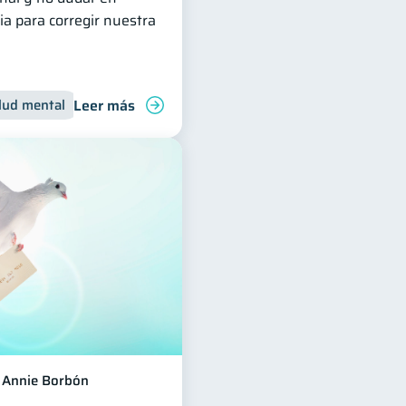
ia para corregir nuestra
Leer más
lud mental
Inclusión financiera
Finanzas para jóvenes
Annie Borbón