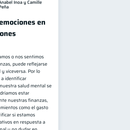
Anabel Inoa y Camille
Peña
 emociones en
iones
amos o nos sentimos
nzas, puede reflejarse
y viceversa. Por lo
a identificar
uestra salud mental se
odríamos estar
te nuestras finanzas,
amientos como el gasto
ificar si estamos
ativos en respuesta a
nal y no dudar en