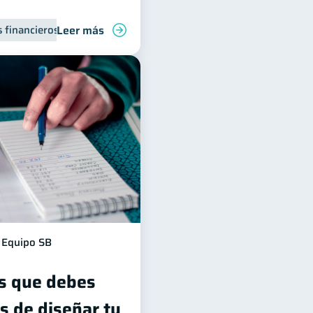
Leer más
 financieros
Bienestar financiero
Inclusión financiera
Finanzas para jóvenes
Equipo SB
s que debes
s de diseñar tu