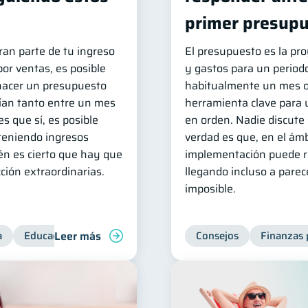
primer presup
ran parte de tu ingreso
El presupuesto es la pro
or ventas, es posible
y gastos para un period
hacer un presupuesto
habitualmente un mes o
ían tanto entre un mes
herramienta clave para 
es que sí, es posible
en orden. Nadie discute 
 teniendo ingresos
verdad es que, en el ámb
én es cierto que hay que
implementación puede res
ción extraordinarias.
llegando incluso a pare
imposible.
Leer más
a
Educación financiera
Inclusión financiera
Consejos
Finanzas 
Finanzas 