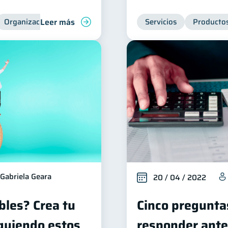
Leer más
Organización Financiera
Educación financiera
Servicios
Productos
Consejos
Gabriela Geara
20 / 04 / 2022
bles? Crea tu
Cinco pregunta
guiendo estos
responder ante