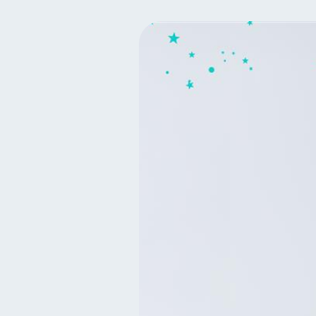
Finanzas para mujeres
20
Organización Financiera
10
Tarjeta de crédito
Hist
6
Superintendencia de Bancos
Cuenta Inactiva
Finan
1
Información financiera
1
información financiera
1