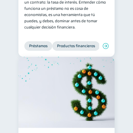
un contrato: la tasa de interés. Entender cómo
funciona un préstamo no es cosa de
Historial crediticio
6
economistas, es una herramienta que tú
Ciberseguridad
5
puedes, y debes, dominar antes de tomar
cualquier decisión financiera.
Derechos & Deberes
4
Superintendencia de Bancos
4
Préstamos
Productos financieros
Manejo de deud
Vacaciones
2
Criptomonedas
2
Cuenta Abandonada
2
Inversiones
2
Cuenta Inactiva
1
Finanzas Personales
1
Finanzas en Pareja
1
Educación Financiera
1
Información financiera
1
inversiones
ahorro
1
1