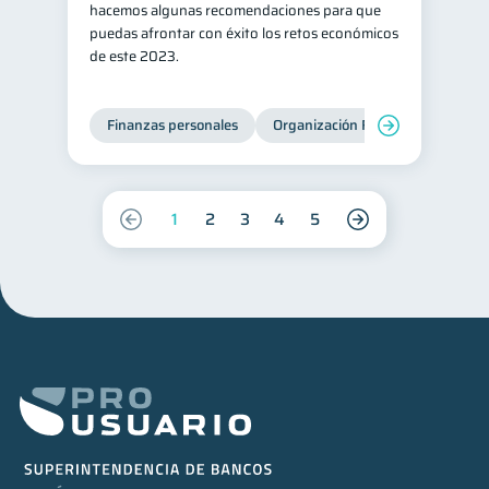
hacemos algunas recomendaciones para que
puedas afrontar con éxito los retos económicos
de este 2023.
Finanzas personales
Organización Financiera
Edu
1
2
3
4
5