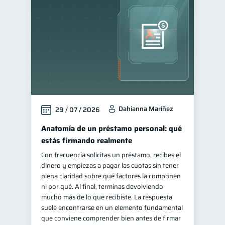
Control de deudas
30
Finanzas familiares
25
Inclusión financiera
22
Bienestar financiero
22
Finanzas para mujeres
20
Seguridad financiera
13
Dahianna Maríñez
29 / 07 / 2026
Salud financiera
12
Productos financieros
Anatomía de un préstamo personal: qué
11
estás firmando realmente
Organización Financiera
10
Con frecuencia solicitas un préstamo, recibes el
Deudas
10
dinero y empiezas a pagar las cuotas sin tener
Entidad financiera
plena claridad sobre qué factores la componen
8
ni por qué. Al final, terminas devolviendo
Préstamos
Ahorro
8
8
mucho más de lo que recibiste. La respuesta
Consejos
suele encontrarse en un elemento fundamental
6
que conviene comprender bien antes de firmar
Tarjeta de crédito
6