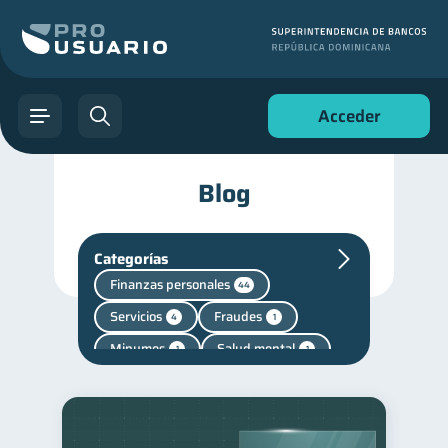
Acceder
Blog
Categorías
Finanzas personales
44
Servicios
Fraudes
4
1
Mipymes
Salud mental
1
1
Manejo de deudas
31
Educación financiera
31
Finanzas para jóvenes
30