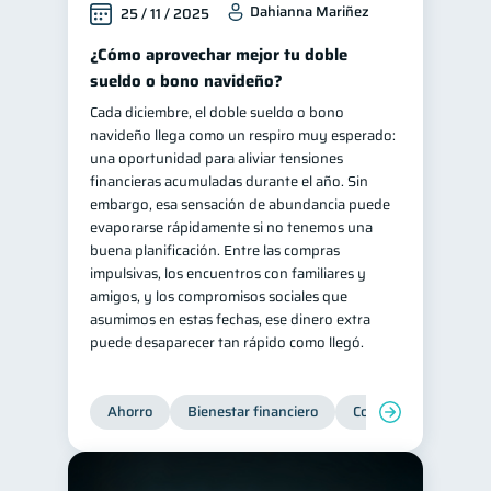
Dahianna Mariñez
25 / 11 / 2025
Retiro
Doble sueldo
1
1
¿Cómo aprovechar mejor tu doble
Gasto responsable
1
sueldo o bono navideño?
información financiera
1
Cada diciembre, el doble sueldo o bono
navideño llega como un respiro muy esperado:
una oportunidad para aliviar tensiones
financieras acumuladas durante el año. Sin
embargo, esa sensación de abundancia puede
evaporarse rápidamente si no tenemos una
buena planificación. Entre las compras
impulsivas, los encuentros con familiares y
amigos, y los compromisos sociales que
asumimos en estas fechas, ese dinero extra
puede desaparecer tan rápido como llegó.
Ahorro
Bienestar financiero
Consejos
Organi