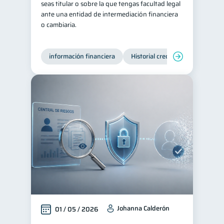
seas titular o sobre la que tengas facultad legal
ante una entidad de intermediación financiera
Tarjeta de crédito
6
o cambiaria.
Ciberseguridad
5
Servicios
4
información financiera
Historial crediticio
Producto
Derechos & Deberes
4
Superintendencia de Bancos
4
Criptomonedas
2
Cuenta Abandonada
2
Inversiones
2
Cuenta Inactiva
1
Finanzas Personales
1
Finanzas en Pareja
1
Educación Financiera
1
Información financiera
Johanna Calderón
1
01 / 05 / 2026
inversiones
1