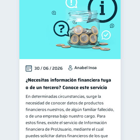
Manejo de deudas
31
Educación financiera
31
Finanzas para jóvenes
30
Control de deudas
30
Finanzas familiares
25
Inclusión financiera
22
Anabel Inoa
30 / 06 / 2026
Bienestar financiero
22
Finanzas para mujeres
¿Necesitas información financiera tuya
20
o de un tercero? Conoce este servicio
Seguridad financiera
13
En determinadas circunstancias, surge la
Salud financiera
12
necesidad de conocer datos de productos
Productos financieros
financieros nuestros, de algún familiar fallecido,
11
o de una empresa bajo nuestro cargo. Para
Organización Financiera
10
estos fines, existe el servicio de Información
Préstamos
Ahorro
financiera de ProUsuario, mediante el cual
8
8
puedes solicitar datos financieros de los que
Consejos
6