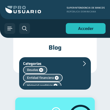
Acceder
Blog
Categorías
Deudas
10
Entidad financiera
8
Historial crediticio
6
Vacaciones
Fraudes
2
1
Mipymes
1
Finanzas personales
44