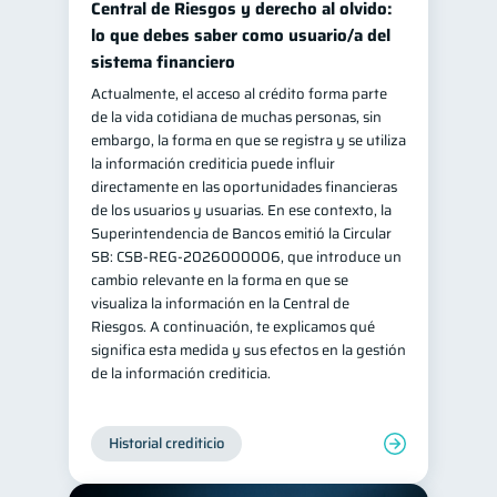
Central de Riesgos y derecho al olvido:
Salud mental
ahorro
lo que debes saber como usuario/a del
1
1
sistema financiero
Retiro
Doble sueldo
1
1
Actualmente, el acceso al crédito forma parte
Gasto responsable
1
de la vida cotidiana de muchas personas, sin
información financiera
embargo, la forma en que se registra y se utiliza
1
la información crediticia puede influir
directamente en las oportunidades financieras
de los usuarios y usuarias. En ese contexto, la
Superintendencia de Bancos emitió la Circular
SB: CSB-REG-2026000006, que introduce un
cambio relevante en la forma en que se
visualiza la información en la Central de
Riesgos. A continuación, te explicamos qué
significa esta medida y sus efectos en la gestión
de la información crediticia.
Historial crediticio