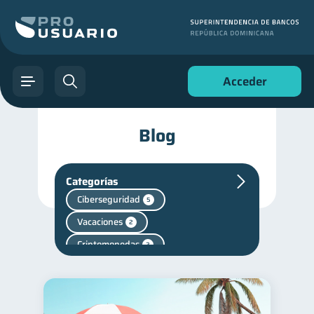
Acceder
Blog
Categorías
Ciberseguridad
5
Vacaciones
2
Criptomonedas
2
Cuenta Abandonada
2
Cuenta Inactiva
1
Fraudes
inversiones
1
1