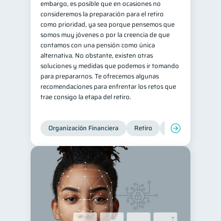
embargo, es posible que en ocasiones no
consideremos la preparación para el retiro
Deudas
10
como prioridad, ya sea porque pensemos que
Entidad financiera
8
somos muy jóvenes o por la creencia de que
contamos con una pensión como única
Préstamos
Ahorro
8
8
alternativa. No obstante, existen otras
Consejos
6
soluciones y medidas que podemos ir tomando
para prepararnos. Te ofrecemos algunas
Tarjeta de crédito
6
recomendaciones para enfrentar los retos que
Historial crediticio
6
trae consigo la etapa del retiro.
Servicios
4
Derechos & Deberes
4
Organización Financiera
Retiro
Cuenta Abandona
Superintendencia de Bancos
4
Inversiones
2
Finanzas Personales
1
Finanzas en Pareja
1
Educación Financiera
1
Mipymes
1