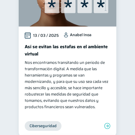
Información financiera
1
ahorro
Retiro
1
1
Doble sueldo
1
Anabel Inoa
13 / 03 / 2025
Gasto responsable
1
Así se evitan las estafas en el ambiente
información financiera
1
virtual
Nos encontramos transitando un periodo de
transformación digital. A medida que las
herramientas y programas se van
modernizando, y para que su uso sea cada vez
más sencillo y accesible, se hace importante
robustecer las medidas de seguridad que
tomamos, evitando que nuestros datos y
productos financieros sean vulnerados.
Ciberseguridad