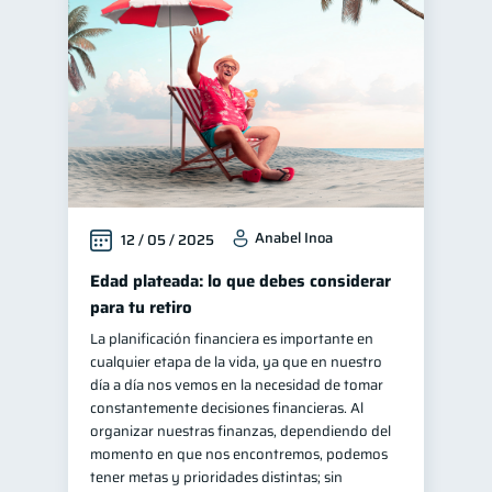
Salud mental
1
Finanzas personales
44
Manejo de deudas
31
Educación financiera
31
Finanzas para jóvenes
30
Control de deudas
30
Anabel Inoa
12 / 05 / 2025
Finanzas familiares
25
Inclusión financiera
Edad plateada: lo que debes considerar
22
para tu retiro
Bienestar financiero
22
La planificación financiera es importante en
Finanzas para mujeres
20
cualquier etapa de la vida, ya que en nuestro
Seguridad financiera
día a día nos vemos en la necesidad de tomar
13
constantemente decisiones financieras. Al
Salud financiera
12
organizar nuestras finanzas, dependiendo del
Productos financieros
momento en que nos encontremos, podemos
11
tener metas y prioridades distintas; sin
Organización Financiera
10