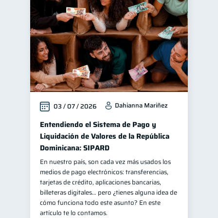
Finanzas personales
44
Manejo de deudas
31
Educación financiera
31
Finanzas para jóvenes
30
Control de deudas
30
Finanzas familiares
25
Dahianna Mariñez
03 / 07 / 2026
Inclusión financiera
22
Bienestar financiero
Entendiendo el Sistema de Pago y
22
Liquidación de Valores de la República
Finanzas para mujeres
20
Dominicana: SIPARD
Seguridad financiera
13
En nuestro país, son cada vez más usados los
Salud financiera
12
medios de pago electrónicos: transferencias,
tarjetas de crédito, aplicaciones bancarias,
Productos financieros
11
billeteras digitales… pero ¿tienes alguna idea de
Organización Financiera
cómo funciona todo este asunto? En este
10
artículo te lo contamos.
Deudas
10