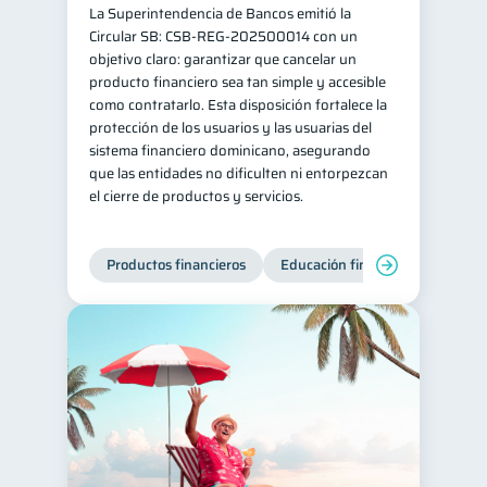
La Superintendencia de Bancos emitió la
ahorro
Retiro
1
1
Circular SB: CSB‑REG‑202500014 con un
objetivo claro: garantizar que cancelar un
Doble sueldo
1
producto financiero sea tan simple y accesible
Gasto responsable
como contratarlo. Esta disposición fortalece la
1
protección de los usuarios y las usuarias del
información financiera
1
sistema financiero dominicano, asegurando
que las entidades no dificulten ni entorpezcan
el cierre de productos y servicios.
Productos financieros
Educación financiera
Super