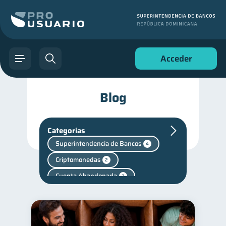
Acceder
Blog
Categorías
Superintendencia de Bancos
4
Criptomonedas
2
Cuenta Abandonada
2
Cuenta Inactiva
1
Fraudes
inversiones
1
1
Salud mental
1