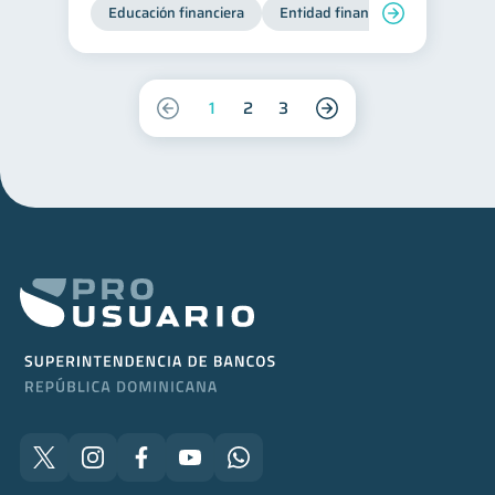
Educación financiera
Entidad financiera
Producto
1
2
3