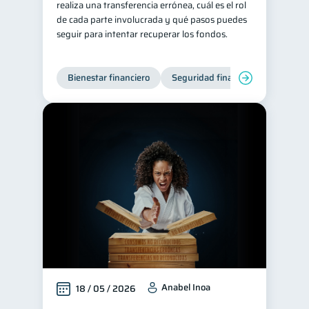
realiza una transferencia errónea, cuál es el rol
de cada parte involucrada y qué pasos puedes
Tarjeta de crédito
6
seguir para intentar recuperar los fondos.
Historial crediticio
6
Ciberseguridad
5
Bienestar financiero
Seguridad financiera
Servicios
4
Derechos & Deberes
4
Superintendencia de Bancos
4
Vacaciones
Inversiones
2
2
Cuenta Inactiva
1
Finanzas Personales
1
Finanzas en Pareja
1
Educación Financiera
1
Mipymes
1
Información financiera
Anabel Inoa
1
18 / 05 / 2026
ahorro
Retiro
1
1