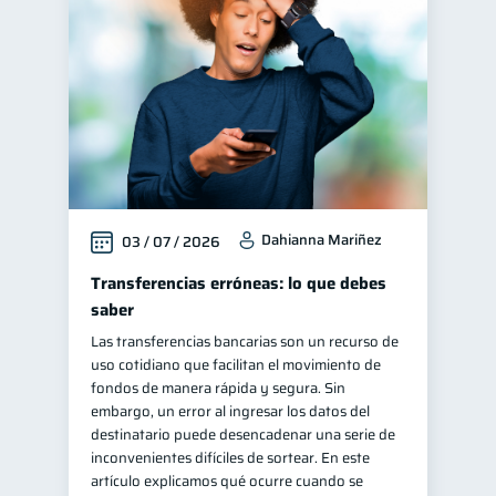
Finanzas personales
44
Manejo de deudas
31
Educación financiera
31
Finanzas para jóvenes
30
Control de deudas
30
Finanzas familiares
25
Dahianna Mariñez
03 / 07 / 2026
Inclusión financiera
22
Bienestar financiero
Transferencias erróneas: lo que debes
22
saber
Finanzas para mujeres
20
Las transferencias bancarias son un recurso de
Salud financiera
12
uso cotidiano que facilitan el movimiento de
Productos financieros
fondos de manera rápida y segura. Sin
11
embargo, un error al ingresar los datos del
Organización Financiera
10
destinatario puede desencadenar una serie de
Deudas
Préstamos
inconvenientes difíciles de sortear. En este
10
8
artículo explicamos qué ocurre cuando se
Ahorro
Consejos
8
6