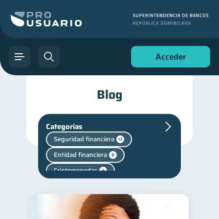
Acceder
Blog
Categorías
Seguridad financiera
13
Entidad financiera
8
Criptomonedas
2
Cuenta Abandonada
2
Fraudes
inversiones
1
1
Salud mental
1