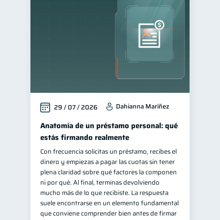
Finanzas personales
44
Manejo de deudas
31
Educación financiera
31
Finanzas para jóvenes
30
Control de deudas
30
Finanzas familiares
25
Dahianna Maríñez
29 / 07 / 2026
Inclusión financiera
22
Bienestar financiero
Anatomía de un préstamo personal: qué
22
estás firmando realmente
Finanzas para mujeres
20
Con frecuencia solicitas un préstamo, recibes el
Salud financiera
12
dinero y empiezas a pagar las cuotas sin tener
Organización Financiera
plena claridad sobre qué factores la componen
10
ni por qué. Al final, terminas devolviendo
Deudas
10
mucho más de lo que recibiste. La respuesta
Entidad financiera
suele encontrarse en un elemento fundamental
8
que conviene comprender bien antes de firmar
Préstamos
Ahorro
8
8