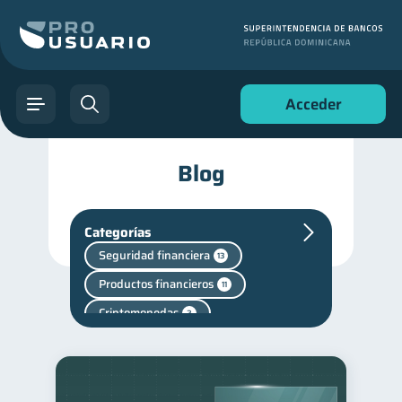
Acceder
Blog
Categorías
Seguridad financiera
13
Productos financieros
11
Criptomonedas
2
Cuenta Abandonada
2
Fraudes
inversiones
1
1
Salud mental
1