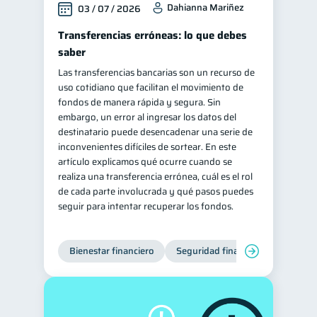
Dahianna Mariñez
03 / 07 / 2026
ahorro
Retiro
1
1
Transferencias erróneas: lo que debes
Doble sueldo
1
saber
Gasto responsable
1
Las transferencias bancarias son un recurso de
uso cotidiano que facilitan el movimiento de
información financiera
1
fondos de manera rápida y segura. Sin
embargo, un error al ingresar los datos del
destinatario puede desencadenar una serie de
inconvenientes difíciles de sortear. En este
artículo explicamos qué ocurre cuando se
realiza una transferencia errónea, cuál es el rol
de cada parte involucrada y qué pasos puedes
seguir para intentar recuperar los fondos.
Bienestar financiero
Seguridad financiera