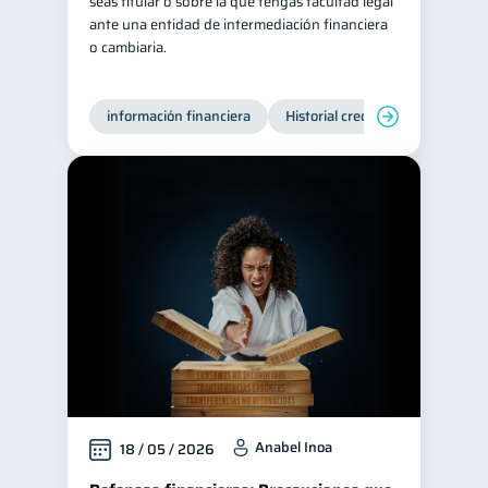
seas titular o sobre la que tengas facultad legal
ante una entidad de intermediación financiera
o cambiaria.
información financiera
Historial crediticio
Producto
Anabel Inoa
18 / 05 / 2026