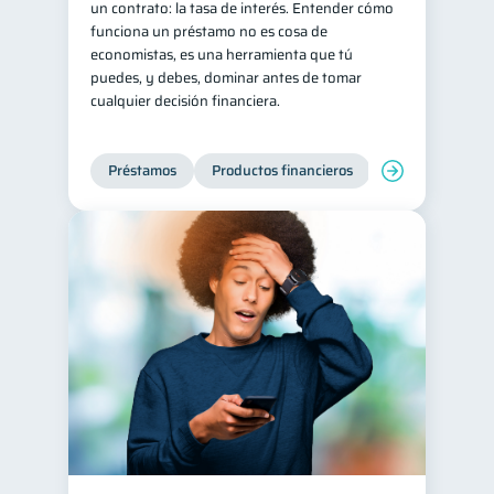
un contrato: la tasa de interés. Entender cómo
funciona un préstamo no es cosa de
Consejos
6
economistas, es una herramienta que tú
Tarjeta de crédito
6
puedes, y debes, dominar antes de tomar
cualquier decisión financiera.
Historial crediticio
6
Ciberseguridad
5
Préstamos
Productos financieros
Manejo de deud
Servicios
4
Derechos & Deberes
4
Superintendencia de Bancos
4
Vacaciones
Inversiones
2
2
Cuenta Inactiva
1
Finanzas Personales
1
Finanzas en Pareja
1
Educación Financiera
1
Mipymes
1
Información financiera
1