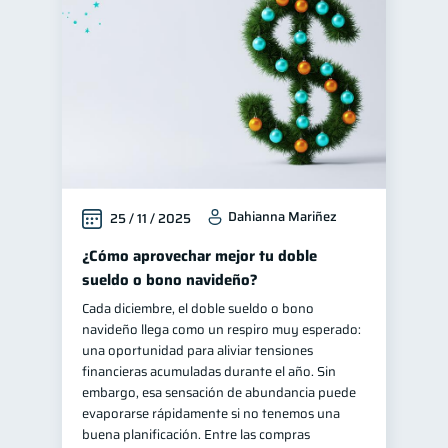
Manejo de deudas
31
Educación financiera
31
Finanzas para jóvenes
30
Control de deudas
30
Finanzas familiares
25
Inclusión financiera
22
Dahianna Mariñez
25 / 11 / 2025
Bienestar financiero
22
Finanzas para mujeres
¿Cómo aprovechar mejor tu doble
20
sueldo o bono navideño?
Seguridad financiera
13
Cada diciembre, el doble sueldo o bono
Salud financiera
12
navideño llega como un respiro muy esperado:
Productos financieros
una oportunidad para aliviar tensiones
11
financieras acumuladas durante el año. Sin
Organización Financiera
10
embargo, esa sensación de abundancia puede
Deudas
Préstamos
evaporarse rápidamente si no tenemos una
10
8
buena planificación. Entre las compras
Ahorro
8