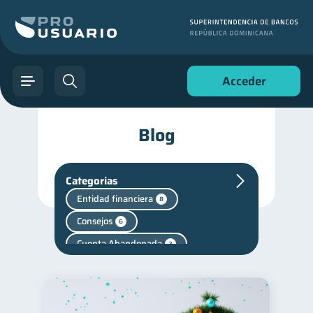
Acceder
Blog
Categorías
Entidad financiera
8
Consejos
6
Cuenta Abandonada
2
Fraudes
inversiones
1
1
Retiro
1
Finanzas personales
44