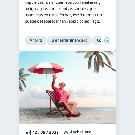
impulsivas, los encuentros con familiares y
amigos, y los compromisos sociales que
Tarjeta de crédito
6
asumimos en estas fechas, ese dinero extra
Historial crediticio
6
puede desaparecer tan rápido como llegó.
Ciberseguridad
5
Servicios
4
Ahorro
Bienestar financiero
Consejos
Organi
Derechos & Deberes
4
Superintendencia de Bancos
4
Vacaciones
2
Criptomonedas
2
Inversiones
2
Cuenta Inactiva
1
Finanzas Personales
1
Finanzas en Pareja
1
Educación Financiera
1
Anabel Inoa
12 / 05 / 2025
Mipymes
1