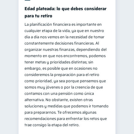
Edad plateada: lo que debes considerar
Información financiera
1
para tu retiro
Salud mental
ahorro
1
1
La planificación financiera es importante en
Doble sueldo
1
cualquier etapa de la vida, ya que en nuestro
día a día nos vemos en la necesidad de tomar
Gasto responsable
1
constantemente decisiones financieras. Al
información financiera
1
organizar nuestras finanzas, dependiendo del
momento en que nos encontremos, podemos
tener metas y prioridades distintas; sin
embargo, es posible que en ocasiones no
consideremos la preparación para el retiro
como prioridad, ya sea porque pensemos que
somos muy jóvenes o por la creencia de que
contamos con una pensión como única
alternativa. No obstante, existen otras
soluciones y medidas que podemos ir tomando
para prepararnos. Te ofrecemos algunas
recomendaciones para enfrentar los retos que
trae consigo la etapa del retiro.