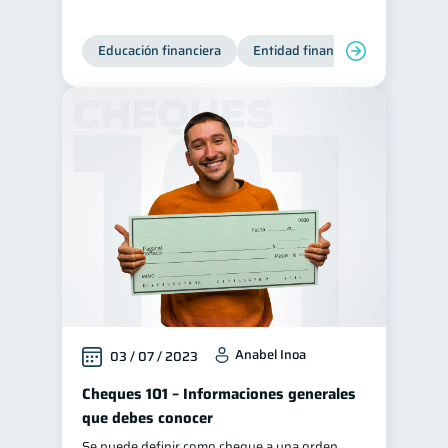
Educación financiera
Entidad financiera
Producto
Anabel Inoa
03 / 07 / 2023
Cheques 101 – Informaciones generales
que debes conocer
Se puede definir como cheque a una orden