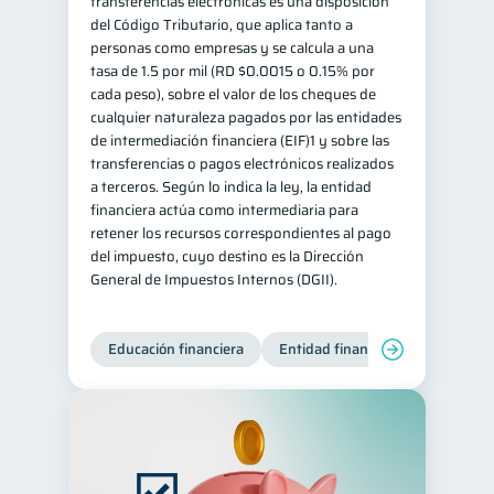
transferencias electrónicas es una disposición
del Código Tributario, que aplica tanto a
personas como empresas y se calcula a una
tasa de 1.5 por mil (RD $0.0015 o 0.15% por
cada peso), sobre el valor de los cheques de
cualquier naturaleza pagados por las entidades
de intermediación financiera (EIF)1 y sobre las
transferencias o pagos electrónicos realizados
a terceros. Según lo indica la ley, la entidad
financiera actúa como intermediaria para
retener los recursos correspondientes al pago
del impuesto, cuyo destino es la Dirección
General de Impuestos Internos (DGII).
Educación financiera
Entidad financiera
Producto