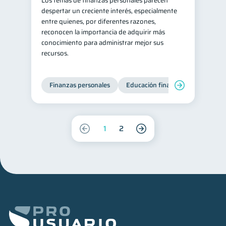
Los temas de finanzas personales parecen
despertar un creciente interés, especialmente
entre quienes, por diferentes razones,
reconocen la importancia de adquirir más
conocimiento para administrar mejor sus
recursos.
Finanzas personales
Educación financiera
Bienest
1
2