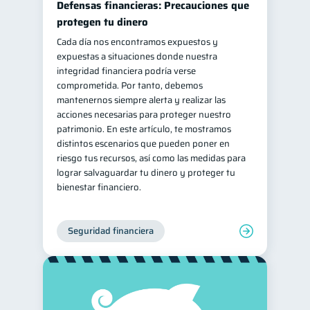
Defensas financieras: Precauciones que
Información financiera
protegen tu dinero
1
Cada día nos encontramos expuestos y
ahorro
Retiro
1
1
expuestas a situaciones donde nuestra
Doble sueldo
1
integridad financiera podría verse
comprometida. Por tanto, debemos
Gasto responsable
1
mantenernos siempre alerta y realizar las
información financiera
1
acciones necesarias para proteger nuestro
patrimonio. En este artículo, te mostramos
distintos escenarios que pueden poner en
riesgo tus recursos, así como las medidas para
lograr salvaguardar tu dinero y proteger tu
bienestar financiero.
Seguridad financiera