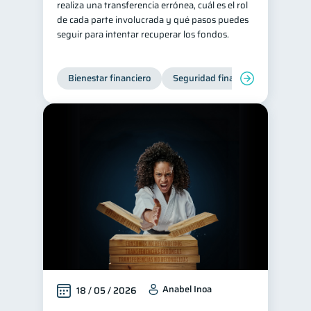
realiza una transferencia errónea, cuál es el rol
de cada parte involucrada y qué pasos puedes
Entidad financiera
8
seguir para intentar recuperar los fondos.
Préstamos
Ahorro
8
8
Consejos
6
Bienestar financiero
Seguridad financiera
Tarjeta de crédito
6
Historial crediticio
6
Ciberseguridad
5
Derechos & Deberes
4
Superintendencia de Bancos
4
Vacaciones
2
Criptomonedas
2
Inversiones
2
Cuenta Inactiva
1
Finanzas Personales
Anabel Inoa
1
18 / 05 / 2026
Educación Financiera
1