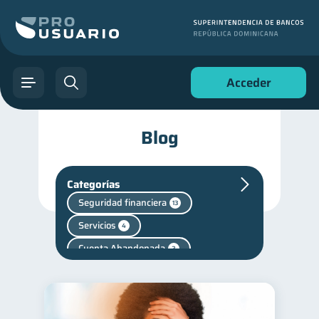
Acceder
Blog
Categorías
Seguridad financiera
13
Servicios
4
Cuenta Abandonada
2
Finanzas en Pareja
1
Fraudes
Mipymes
1
1
inversiones
1