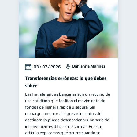
Salud mental
1
Finanzas personales
44
Manejo de deudas
31
Educación financiera
31
Finanzas para jóvenes
30
Control de deudas
30
Dahianna Mariñez
03 / 07 / 2026
Finanzas familiares
25
Inclusión financiera
Transferencias erróneas: lo que debes
22
saber
Bienestar financiero
22
Las transferencias bancarias son un recurso de
Finanzas para mujeres
20
uso cotidiano que facilitan el movimiento de
Salud financiera
fondos de manera rápida y segura. Sin
12
embargo, un error al ingresar los datos del
Productos financieros
11
destinatario puede desencadenar una serie de
Organización Financiera
inconvenientes difíciles de sortear. En este
10
artículo explicamos qué ocurre cuando se
Deudas
10