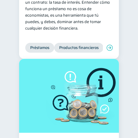
un contrato: la tasa de interés. Entender cómo
funciona un préstamo no es cosa de
Servicios
4
economistas, es una herramienta que tú
Derechos & Deberes
4
puedes, y debes, dominar antes de tomar
cualquier decisión financiera.
Superintendencia de Bancos
4
Vacaciones
2
Préstamos
Productos financieros
Manejo de deud
Criptomonedas
2
Cuenta Abandonada
2
Inversiones
2
Cuenta Inactiva
1
Finanzas Personales
1
Finanzas en Pareja
1
Educación Financiera
1
Fraudes
Mipymes
1
1
Información financiera
1
inversiones
1