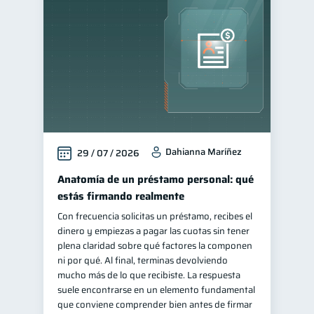
Finanzas familiares
25
Inclusión financiera
22
Bienestar financiero
22
Finanzas para mujeres
20
Seguridad financiera
13
Salud financiera
12
Dahianna Maríñez
29 / 07 / 2026
Productos financieros
11
Organización Financiera
Anatomía de un préstamo personal: qué
10
estás firmando realmente
Deudas
10
Con frecuencia solicitas un préstamo, recibes el
Entidad financiera
8
dinero y empiezas a pagar las cuotas sin tener
Préstamos
Ahorro
plena claridad sobre qué factores la componen
8
8
ni por qué. Al final, terminas devolviendo
Consejos
6
mucho más de lo que recibiste. La respuesta
Tarjeta de crédito
suele encontrarse en un elemento fundamental
6
que conviene comprender bien antes de firmar
Ciberseguridad
5