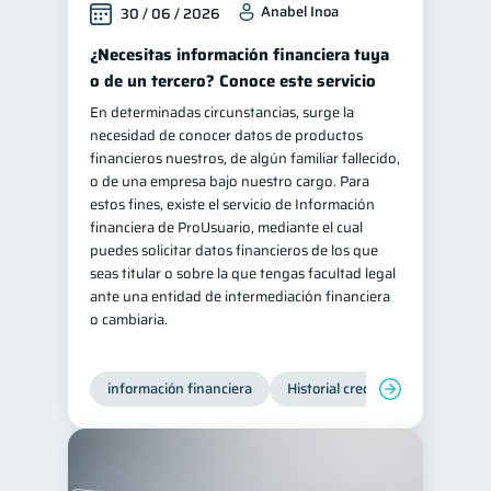
Anabel Inoa
30 / 06 / 2026
Salud mental
ahorro
1
1
¿Necesitas información financiera tuya
Retiro
Doble sueldo
1
1
o de un tercero? Conoce este servicio
Gasto responsable
1
En determinadas circunstancias, surge la
necesidad de conocer datos de productos
información financiera
1
financieros nuestros, de algún familiar fallecido,
o de una empresa bajo nuestro cargo. Para
estos fines, existe el servicio de Información
financiera de ProUsuario, mediante el cual
puedes solicitar datos financieros de los que
seas titular o sobre la que tengas facultad legal
ante una entidad de intermediación financiera
o cambiaria.
información financiera
Historial crediticio
Producto