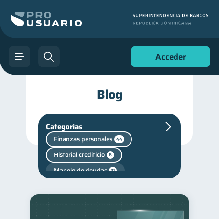
Acceder
Blog
Categorías
Finanzas personales
44
Historial crediticio
6
Manejo de deudas
31
Educación financiera
31
Finanzas para jóvenes
30
Control de deudas
30