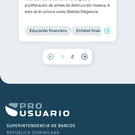
proliferación de armas de destrucción masiva. A
esto se le conoce como Debida Diligencia.
Educación financiera
Entidad financiera
Producto
1
2