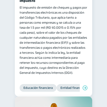
impuesto
El impuesto de emisión de cheques y pagos por
transferencias electrónicas es una disposición
del Código Tributario, que aplica tanto a
personas como empresas y se calcula a una
tasa de 1.5 por mil (RD $0.0015 o 0.15% por
cada peso), sobre el valor de los cheques de
cualquier naturaleza pagados por las entidades
de intermediación financiera (EIF)1 y sobre las
transferencias o pagos electrónicos realizados
a terceros. Según lo indica la ley, la entidad
financiera actúa como intermediaria para
retener los recursos correspondientes al pago
del impuesto, cuyo destino es la Dirección
General de Impuestos Internos (DGII).
Educación financiera
Entidad financiera
Producto