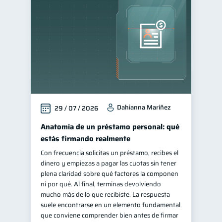
Educación financiera
31
Finanzas para jóvenes
30
Control de deudas
30
Finanzas familiares
25
Inclusión financiera
22
Bienestar financiero
22
Dahianna Maríñez
29 / 07 / 2026
Finanzas para mujeres
20
Seguridad financiera
Anatomía de un préstamo personal: qué
13
estás firmando realmente
Salud financiera
12
Con frecuencia solicitas un préstamo, recibes el
Organización Financiera
10
dinero y empiezas a pagar las cuotas sin tener
Deudas
plena claridad sobre qué factores la componen
10
ni por qué. Al final, terminas devolviendo
Entidad financiera
8
mucho más de lo que recibiste. La respuesta
Préstamos
Ahorro
suele encontrarse en un elemento fundamental
8
8
que conviene comprender bien antes de firmar
Consejos
6