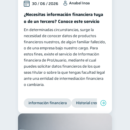
Anabel Inoa
30 / 06 / 2026
Salud mental
ahorro
1
1
¿Necesitas información financiera tuya
Retiro
Doble sueldo
1
1
o de un tercero? Conoce este servicio
Gasto responsable
1
En determinadas circunstancias, surge la
necesidad de conocer datos de productos
información financiera
1
financieros nuestros, de algún familiar fallecido,
o de una empresa bajo nuestro cargo. Para
estos fines, existe el servicio de Información
financiera de ProUsuario, mediante el cual
puedes solicitar datos financieros de los que
seas titular o sobre la que tengas facultad legal
ante una entidad de intermediación financiera
o cambiaria.
información financiera
Historial crediticio
Producto