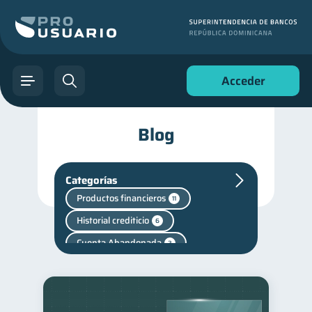
Acceder
Blog
Categorías
Productos financieros
11
Historial crediticio
6
Cuenta Abandonada
2
Fraudes
Mipymes
1
1
Finanzas personales
44
Manejo de deudas
31