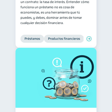
un contrato: la tasa de interés. Entender cómo
funciona un préstamo no es cosa de
Tarjeta de crédito
6
economistas, es una herramienta que tú
Ciberseguridad
5
puedes, y debes, dominar antes de tomar
cualquier decisión financiera.
Servicios
4
Derechos & Deberes
4
Préstamos
Productos financieros
Manejo de deud
Superintendencia de Bancos
4
Vacaciones
2
Criptomonedas
2
Inversiones
2
Cuenta Inactiva
1
Finanzas Personales
1
Finanzas en Pareja
1
Educación Financiera
1
Información financiera
1
inversiones
1