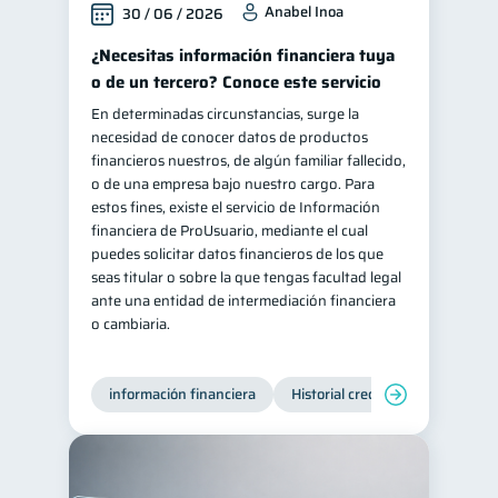
Anabel Inoa
30 / 06 / 2026
Salud mental
ahorro
1
1
¿Necesitas información financiera tuya
Retiro
Doble sueldo
1
1
o de un tercero? Conoce este servicio
Gasto responsable
1
En determinadas circunstancias, surge la
necesidad de conocer datos de productos
información financiera
1
financieros nuestros, de algún familiar fallecido,
o de una empresa bajo nuestro cargo. Para
estos fines, existe el servicio de Información
financiera de ProUsuario, mediante el cual
puedes solicitar datos financieros de los que
seas titular o sobre la que tengas facultad legal
ante una entidad de intermediación financiera
o cambiaria.
información financiera
Historial crediticio
Producto