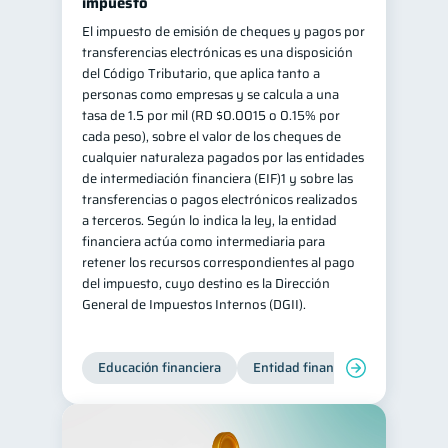
impuesto
El impuesto de emisión de cheques y pagos por
transferencias electrónicas es una disposición
del Código Tributario, que aplica tanto a
personas como empresas y se calcula a una
tasa de 1.5 por mil (RD $0.0015 o 0.15% por
cada peso), sobre el valor de los cheques de
cualquier naturaleza pagados por las entidades
de intermediación financiera (EIF)1 y sobre las
transferencias o pagos electrónicos realizados
a terceros. Según lo indica la ley, la entidad
financiera actúa como intermediaria para
retener los recursos correspondientes al pago
del impuesto, cuyo destino es la Dirección
General de Impuestos Internos (DGII).
Educación financiera
Entidad financiera
Producto