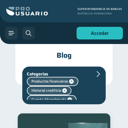
Acceder
Blog
Categorías
Productos financieros
11
Historial crediticio
6
Cuenta Abandonada
2
Fraudes
Mipymes
1
1
inversiones
1
Finanzas personales
44