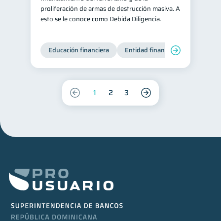
proliferación de armas de destrucción masiva. A
esto se le conoce como Debida Diligencia.
Educación financiera
Entidad financiera
Producto
1
2
3