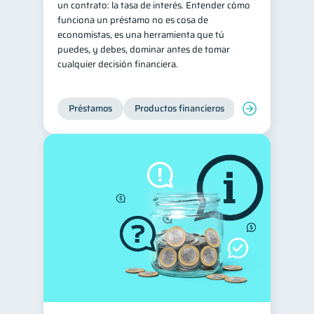
un contrato: la tasa de interés. Entender cómo
funciona un préstamo no es cosa de
Consejos
6
economistas, es una herramienta que tú
Tarjeta de crédito
6
puedes, y debes, dominar antes de tomar
cualquier decisión financiera.
Ciberseguridad
5
Servicios
4
Préstamos
Productos financieros
Manejo de deud
Derechos & Deberes
4
Superintendencia de Bancos
4
Vacaciones
2
Criptomonedas
2
Inversiones
2
Cuenta Inactiva
1
Finanzas Personales
1
Finanzas en Pareja
1
Educación Financiera
1
Información financiera
1