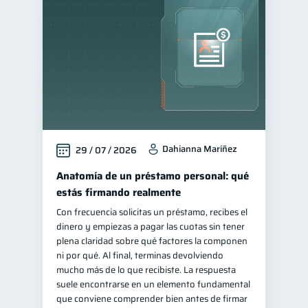
Manejo de deudas
31
Educación financiera
31
Finanzas para jóvenes
30
Control de deudas
30
Finanzas familiares
25
Inclusión financiera
22
Dahianna Maríñez
29 / 07 / 2026
Bienestar financiero
22
Finanzas para mujeres
Anatomía de un préstamo personal: qué
20
estás firmando realmente
Seguridad financiera
13
Con frecuencia solicitas un préstamo, recibes el
Salud financiera
12
dinero y empiezas a pagar las cuotas sin tener
Organización Financiera
plena claridad sobre qué factores la componen
10
ni por qué. Al final, terminas devolviendo
Deudas
10
mucho más de lo que recibiste. La respuesta
Entidad financiera
suele encontrarse en un elemento fundamental
8
que conviene comprender bien antes de firmar
Préstamos
Ahorro
8
8