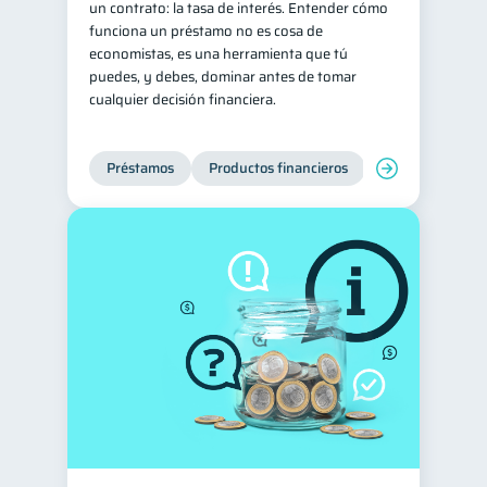
un contrato: la tasa de interés. Entender cómo
funciona un préstamo no es cosa de
Préstamos
Ahorro
8
8
economistas, es una herramienta que tú
Consejos
6
puedes, y debes, dominar antes de tomar
cualquier decisión financiera.
Tarjeta de crédito
6
Ciberseguridad
5
Préstamos
Productos financieros
Manejo de deud
Servicios
4
Derechos & Deberes
4
Superintendencia de Bancos
4
Inversiones
2
Cuenta Inactiva
1
Finanzas Personales
1
Finanzas en Pareja
1
Educación Financiera
1
Información financiera
1
inversiones
1