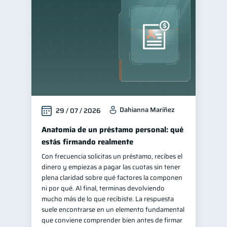
Finanzas personales
44
Manejo de deudas
31
Educación financiera
31
Finanzas para jóvenes
30
Control de deudas
30
Finanzas familiares
25
Dahianna Maríñez
29 / 07 / 2026
Inclusión financiera
22
Bienestar financiero
Anatomía de un préstamo personal: qué
22
estás firmando realmente
Finanzas para mujeres
20
Con frecuencia solicitas un préstamo, recibes el
Seguridad financiera
13
dinero y empiezas a pagar las cuotas sin tener
Salud financiera
plena claridad sobre qué factores la componen
12
ni por qué. Al final, terminas devolviendo
Organización Financiera
10
mucho más de lo que recibiste. La respuesta
Deudas
suele encontrarse en un elemento fundamental
10
que conviene comprender bien antes de firmar
Entidad financiera
8