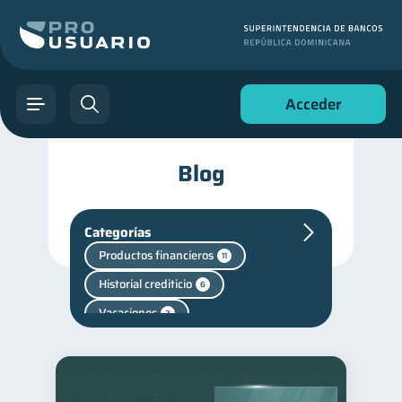
Acceder
Blog
Categorías
Productos financieros
11
Historial crediticio
6
Vacaciones
2
Criptomonedas
2
Cuenta Abandonada
2
Fraudes
Mipymes
1
1