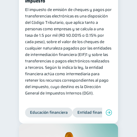
impuesto
El impuesto de emisión de cheques y pagos por
transferencias electrónicas es una disposición
del Código Tributario, que aplica tanto a
personas como empresas y se calcula a una
tasa de 1.5 por mil (RD $0.0015 o 0.15% por
cada peso), sobre el valor de los cheques de
cualquier naturaleza pagados por las entidades
de intermediación financiera (EIF)1 y sobre las
transferencias o pagos electrónicos realizados
a terceros. Según lo indica la ley, la entidad
financiera actúa como intermediaria para
retener los recursos correspondientes al pago
del impuesto, cuyo destino es la Dirección
General de Impuestos Internos (DGII).
Educación financiera
Entidad financiera
Producto