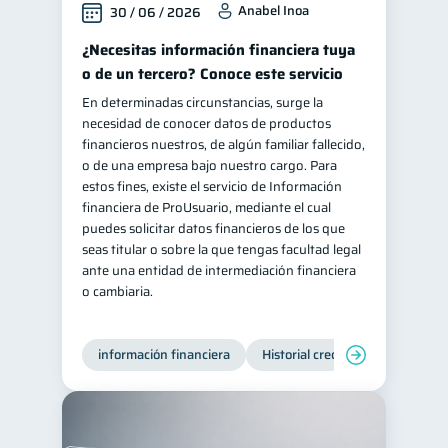
Anabel Inoa
30 / 06 / 2026
Salud mental
ahorro
1
1
¿Necesitas información financiera tuya
Retiro
Doble sueldo
1
1
o de un tercero? Conoce este servicio
Gasto responsable
1
En determinadas circunstancias, surge la
necesidad de conocer datos de productos
información financiera
1
financieros nuestros, de algún familiar fallecido,
o de una empresa bajo nuestro cargo. Para
estos fines, existe el servicio de Información
financiera de ProUsuario, mediante el cual
puedes solicitar datos financieros de los que
seas titular o sobre la que tengas facultad legal
ante una entidad de intermediación financiera
o cambiaria.
información financiera
Historial crediticio
Producto