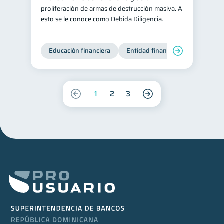
proliferación de armas de destrucción masiva. A
esto se le conoce como Debida Diligencia.
Educación financiera
Entidad financiera
Producto
1
2
3