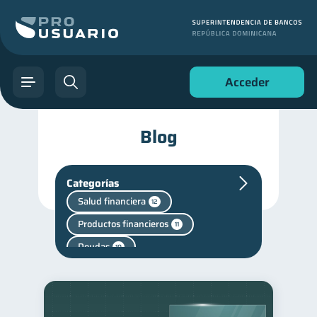
Acceder
Blog
Categorías
Salud financiera
12
Productos financieros
11
Deudas
10
Entidad financiera
8
Historial crediticio
6
Ciberseguridad
5