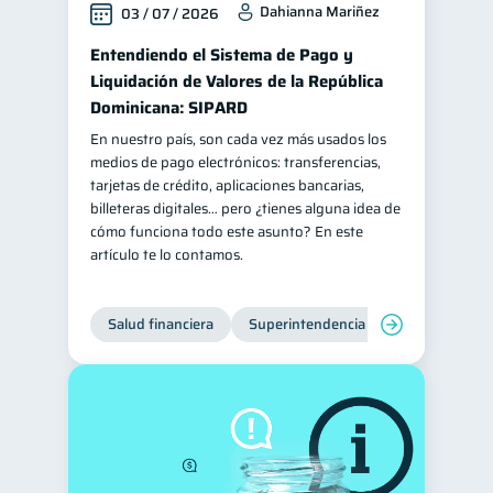
Dahianna Mariñez
03 / 07 / 2026
inversiones
ahorro
1
1
Entendiendo el Sistema de Pago y
Retiro
Doble sueldo
1
1
Liquidación de Valores de la República
Gasto responsable
Dominicana: SIPARD
1
información financiera
En nuestro país, son cada vez más usados los
1
medios de pago electrónicos: transferencias,
tarjetas de crédito, aplicaciones bancarias,
billeteras digitales… pero ¿tienes alguna idea de
cómo funciona todo este asunto? En este
artículo te lo contamos.
Salud financiera
Superintendencia de Bancos