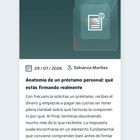
Salud mental
1
Finanzas personales
44
Manejo de deudas
31
Educación financiera
31
Finanzas para jóvenes
30
Control de deudas
30
Dahianna Maríñez
29 / 07 / 2026
Finanzas familiares
25
Inclusión financiera
Anatomía de un préstamo personal: qué
22
estás firmando realmente
Bienestar financiero
22
Con frecuencia solicitas un préstamo, recibes el
Finanzas para mujeres
20
dinero y empiezas a pagar las cuotas sin tener
Seguridad financiera
plena claridad sobre qué factores la componen
13
ni por qué. Al final, terminas devolviendo
Organización Financiera
10
mucho más de lo que recibiste. La respuesta
Préstamos
Ahorro
suele encontrarse en un elemento fundamental
8
8
que conviene comprender bien antes de firmar
Consejos
6