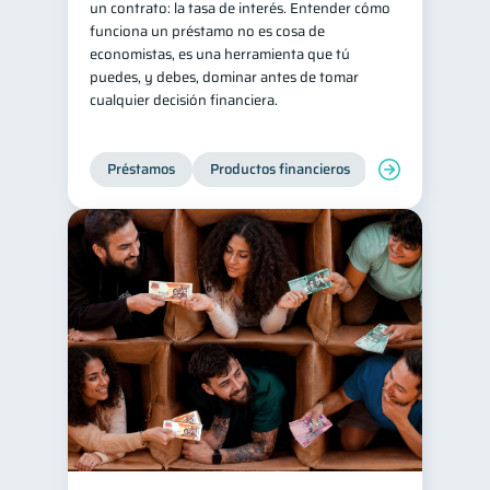
un contrato: la tasa de interés. Entender cómo
funciona un préstamo no es cosa de
Tarjeta de crédito
6
economistas, es una herramienta que tú
Servicios
4
puedes, y debes, dominar antes de tomar
cualquier decisión financiera.
Derechos & Deberes
4
Superintendencia de Bancos
4
Préstamos
Productos financieros
Manejo de deud
Vacaciones
2
Criptomonedas
2
Cuenta Abandonada
2
Inversiones
2
Cuenta Inactiva
1
Finanzas Personales
1
Finanzas en Pareja
1
Educación Financiera
1
Fraudes
Mipymes
1
1
Información financiera
1