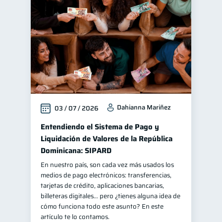
Control de deudas
30
Finanzas familiares
25
Inclusión financiera
22
Bienestar financiero
22
Finanzas para mujeres
20
Seguridad financiera
13
Dahianna Mariñez
03 / 07 / 2026
Productos financieros
11
Organización Financiera
Entendiendo el Sistema de Pago y
10
Liquidación de Valores de la República
Deudas
10
Dominicana: SIPARD
Entidad financiera
8
En nuestro país, son cada vez más usados los
Préstamos
Ahorro
8
8
medios de pago electrónicos: transferencias,
tarjetas de crédito, aplicaciones bancarias,
Tarjeta de crédito
6
billeteras digitales… pero ¿tienes alguna idea de
Historial crediticio
cómo funciona todo este asunto? En este
6
artículo te lo contamos.
Ciberseguridad
5