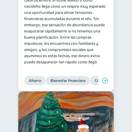
Cada diciembre, el doble sueldo o bono
navideño llega como un respiro muy esperado:
Salud mental
ahorro
1
1
una oportunidad para aliviar tensiones
Retiro
Doble sueldo
financieras acumuladas durante el año. Sin
1
1
embargo, esa sensación de abundancia puede
Gasto responsable
1
evaporarse rápidamente si no tenemos una
información financiera
buena planificación. Entre las compras
1
impulsivas, los encuentros con familiares y
amigos, y los compromisos sociales que
asumimos en estas fechas, ese dinero extra
puede desaparecer tan rápido como llegó.
Ahorro
Bienestar financiero
Consejos
Organi