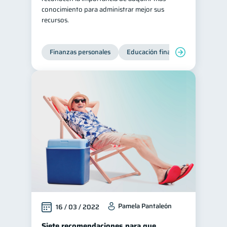
conocimiento para administrar mejor sus
recursos.
Finanzas personales
Educación financiera
Bienest
Pamela Pantaleón
16 / 03 / 2022
Siete recomendaciones para que