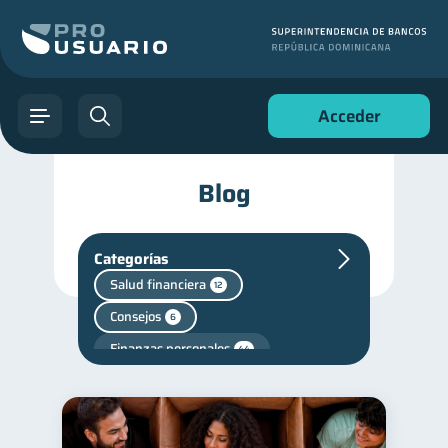
Acceder
Blog
Categorías
Salud financiera
12
Consejos
6
Finanzas personales
44
Manejo de deudas
31
Educación financiera
31
Finanzas para jóvenes
30