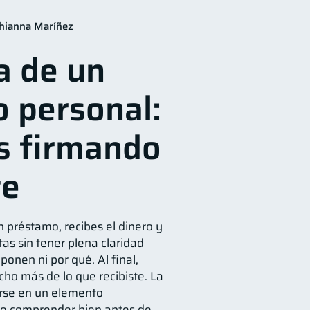
tos financieros
11
hianna Maríñez
orro
8
a de un
4
Cuenta Inactiva
1
 personal:
Doble sueldo
1
s firmando
te
n préstamo, recibes el dinero y
as sin tener plena claridad
onen ni por qué. Al final,
ho más de lo que recibiste. La
rse en un elemento
e comprender bien antes de