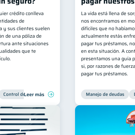
un seguro?
pagar nuestro
uier crédito conlleva
La vida está llena de so
entidades de
nos encontramos en mo
a y sus clientes suelen
difíciles que no habíamo
ión de una póliza de
actualmente estás enfr
rtura ante situaciones
pagar tus préstamos, no
ualidades que te
en esta situación. A con
culo.
presentamos una guía pr
si, por razones de fuer
pagar tus préstamos.
Leer más
Control de deudas
Manejo de deudas
Manejo de deudas
Derechos & Debe