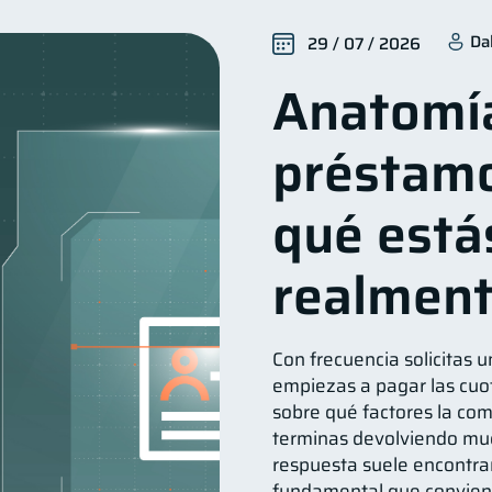
Finanzas para mujeres
Seguridad financiera
Produc
20
13
Da
29 / 07 / 2026
Deudas
Entidad financiera
Préstamos
Ah
10
8
8
Anatomí
orial crediticio
Ciberseguridad
Derechos & Deberes
6
5
Vacaciones
Criptomonedas
Inversiones
4
2
2
2
préstamo
inanzas en Pareja
Educación Financiera
Fraudes
1
1
1
inversiones
Salud mental
ahorro
Retiro
1
1
1
1
qué está
ormación financiera
1
realmen
Con frecuencia solicitas u
empiezas a pagar las cuot
sobre qué factores la comp
terminas devolviendo muc
respuesta suele encontra
fundamental que convien