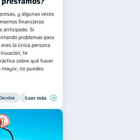
s préstamos?
rpresas, y algunas veces
mentos financieros
s anticipado. Si
entando problemas para
 eres la única persona
tinuación, te
áctica sobre qué hacer
za mayor, no puedes
Leer más
res
Deudas
Préstamos
Control de deudas
Productos financieros