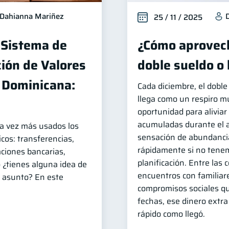
Dahianna Mariñez
25 / 11 / 2025
 Sistema de
¿Cómo aprovech
ión de Valores
doble sueldo o
a Dominicana:
Cada diciembre, el dobl
llega como un respiro 
oportunidad para aliviar
acumuladas durante el 
da vez más usados los
sensación de abundanci
cos: transferencias,
rápidamente si no ten
caciones bancarias,
planificación. Entre las 
o ¿tienes alguna idea de
encuentros con familiare
 asunto? En este
compromisos sociales q
fechas, ese dinero extr
rápido como llegó.