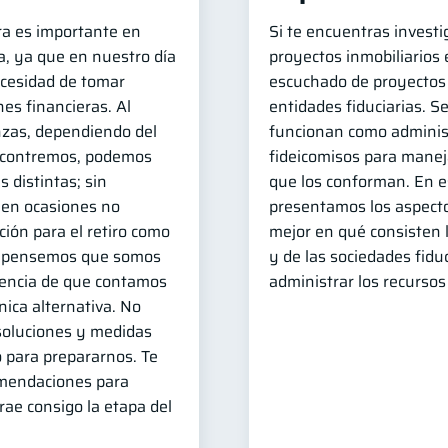
era es importante en
Si te encuentras invest
da, ya que en nuestro día
proyectos inmobiliarios
ecesidad de tomar
escuchado de proyectos
es financieras. Al
entidades fiduciarias. S
nzas, dependiendo del
funcionan como adminis
contremos, podemos
fideicomisos para manej
 distintas; sin
que los conforman. En es
 en ocasiones no
presentamos los aspecto
ión para el retiro como
mejor en qué consisten l
ue pensemos que somos
y de las sociedades fidu
eencia de que contamos
administrar los recursos
ica alternativa. No
 soluciones y medidas
 para prepararnos. Te
mendaciones para
rae consigo la etapa del