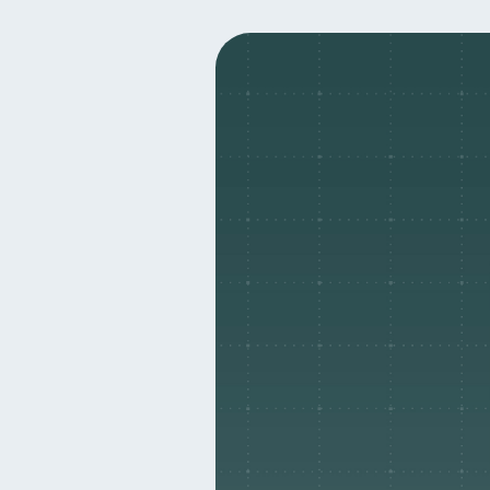
Bienestar financiero
22
Organización Financiera
10
Tarjeta de crédito
Hist
6
Superintendencia de Bancos
Finanzas Personales
F
1
Información financiera
1
Gasto responsable
inf
1