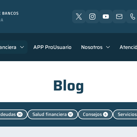
anciera
APP ProUsuario
Nosotros
Atenció
Blog
 deudas
Salud financiera
Consejos
Servicios
30
12
6
ipymes
Finanzas personales
Manejo de deudas
1
44
31
Finanzas para jóvenes
Finanzas familiares
Inclusió
30
25