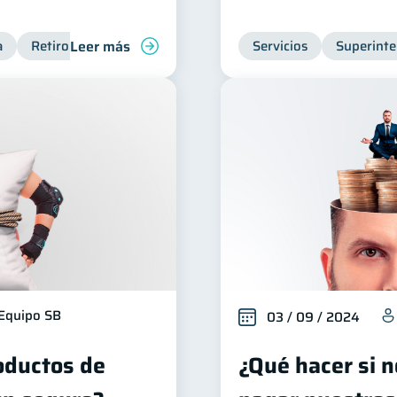
Leer más
a
Retiro
Cuenta Abandonada
Servicios
Superinte
Equipo SB
03 / 09 / 2024
oductos de
¿Qué hacer si 