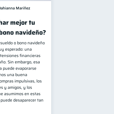
Dahianna Mariñez
ar mejor tu
 bono navideño?
e sueldo o bono navideño
muy esperado: una
 tensiones financieras
año. Sin embargo, esa
a puede evaporarse
emos una buena
compras impulsivas, los
s y amigos, y los
ue asumimos en estas
a puede desaparecer tan