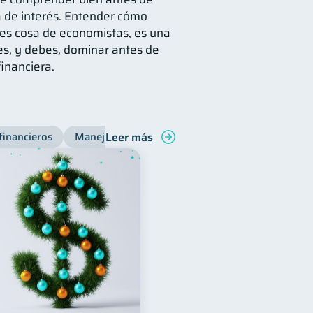
sa de interés. Entender cómo
es cosa de economistas, es una
s, y debes, dominar antes de
financiera.
Leer más
financieros
Manejo de deudas
Bienestar financiero
C