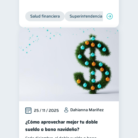
Historial crediticio
6
Salud financiera
Superintendencia de Bancos
Ciberseguridad
5
Derechos & Deberes
4
Superintendencia de Bancos
4
Vacaciones
2
Criptomonedas
2
Inversiones
2
Cuenta Inactiva
1
Finanzas Personales
1
Finanzas en Pareja
1
Educación Financiera
1
Dahianna Mariñez
25 / 11 / 2025
Fraudes
1
¿Cómo aprovechar mejor tu doble
Información financiera
1
sueldo o bono navideño?
inversiones
ahorro
1
1