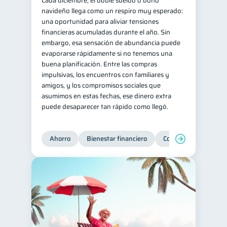
Cada diciembre, el doble sueldo o bono
navideño llega como un respiro muy esperado:
Retiro
Doble sueldo
1
1
una oportunidad para aliviar tensiones
Gasto responsable
financieras acumuladas durante el año. Sin
1
embargo, esa sensación de abundancia puede
información financiera
1
evaporarse rápidamente si no tenemos una
buena planificación. Entre las compras
impulsivas, los encuentros con familiares y
amigos, y los compromisos sociales que
asumimos en estas fechas, ese dinero extra
puede desaparecer tan rápido como llegó.
Ahorro
Bienestar financiero
Consejos
Organi