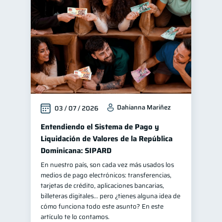
Educación financiera
31
Finanzas para jóvenes
30
Control de deudas
30
Finanzas familiares
25
Inclusión financiera
22
Bienestar financiero
22
Dahianna Mariñez
03 / 07 / 2026
Finanzas para mujeres
20
Seguridad financiera
Entendiendo el Sistema de Pago y
13
Liquidación de Valores de la República
Productos financieros
11
Dominicana: SIPARD
Organización Financiera
10
En nuestro país, son cada vez más usados los
Deudas
10
medios de pago electrónicos: transferencias,
tarjetas de crédito, aplicaciones bancarias,
Entidad financiera
8
billeteras digitales… pero ¿tienes alguna idea de
Préstamos
Ahorro
cómo funciona todo este asunto? En este
8
8
artículo te lo contamos.
Tarjeta de crédito
6