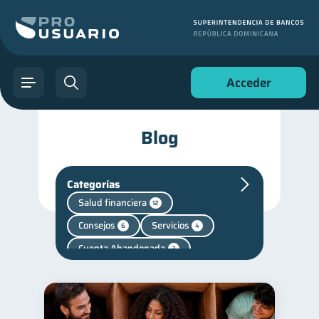
Acceder
Blog
Categorías
Salud financiera
12
Consejos
Servicios
6
4
Cuenta Abandonada
2
Mipymes
Salud mental
1
1
Finanzas personales
44
Manejo de deudas
31